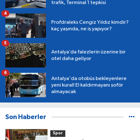
trafik, Terminal 1 tepkisi
4
Profdraleks Cengiz Yıldız kimdir?
kaç yaşında, ne iş yapıyor?
5
Antalya’da falezlerin üzerine bir
otel daha geliyor
6
Antalya'da otobüs bekleyenlere
yeni kural! El kaldırmayanı şoför
almayacak
Son Haberler
Spor