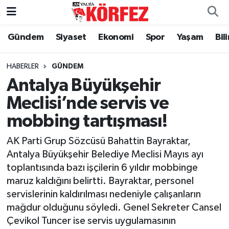
Gündem
Siyaset
Ekonomi
Spor
Yaşam
Bil
Gündem
Nöbetçi Eczaneler
Siyaset
Hava Durumu
HABERLER
GÜNDEM
Antalya Büyükşehir
Yerel Yönetim
Trafik Durumu
Meclisi’nde servis ve
mobbing tartışması!
Ekonomi
Süper Lig Puan Durumu ve Fikstür
AK Parti Grup Sözcüsü Bahattin Bayraktar,
Spor
Tüm Manşetler
Antalya Büyükşehir Belediye Meclisi Mayıs ayı
toplantısında bazı işçilerin 6 yıldır mobbinge
Yaşam
Son Dakika Haberleri
maruz kaldığını belirtti. Bayraktar, personel
servislerinin kaldırılması nedeniyle çalışanların
Asayiş
Haber Arşivi
mağdur olduğunu söyledi. Genel Sekreter Cansel
Çevikol Tuncer ise servis uygulamasının
Dünya