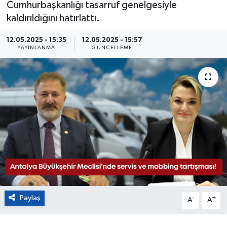
Cumhurbaşkanlığı tasarruf genelgesiyle
kaldırıldığını hatırlattı.
Eğitim
12.05.2025 - 15:35
12.05.2025 - 15:57
Sağlık
YAYINLANMA
GÜNCELLEME
Magazin
Turizm
Çevre
Kültür ve Sanat
Sivil Toplum
Paylaş
Tarım
-
+
A
A
Bilim ve Teknoloji