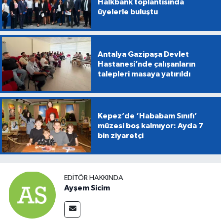
Halkbank toplantısında
üyelerle buluştu
Antalya Gazipaşa Devlet
Hastanesi’nde çalışanların
talepleri masaya yatırıldı
Kepez’de ‘Hababam Sınıfı’
müzesi boş kalmıyor: Ayda 7
bin ziyaretçi
EDITÖR HAKKINDA
Ayşem Sicim