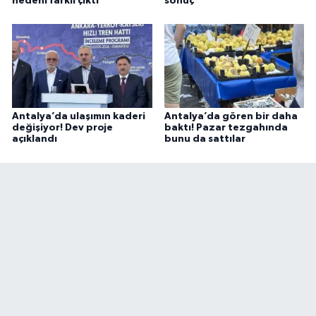
nedeni farklı çıktı
sonuç
Antalya’da ulaşımın kaderi
Antalya’da gören bir daha
değişiyor! Dev proje
baktı! Pazar tezgahında
açıklandı
bunu da sattılar