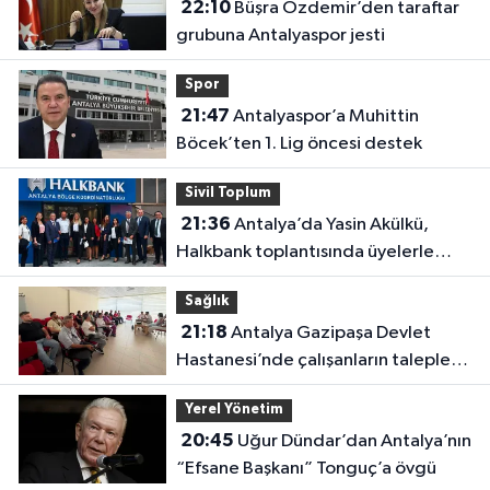
22:10
Büşra Özdemir’den taraftar
grubuna Antalyaspor jesti
Spor
21:47
Antalyaspor’a Muhittin
Böcek’ten 1. Lig öncesi destek
Sivil Toplum
21:36
Antalya’da Yasin Akülkü,
Halkbank toplantısında üyelerle
buluştu
Sağlık
21:18
Antalya Gazipaşa Devlet
Hastanesi’nde çalışanların talepleri
masaya yatırıldı
Yerel Yönetim
20:45
Uğur Dündar’dan Antalya’nın
“Efsane Başkanı” Tonguç’a övgü