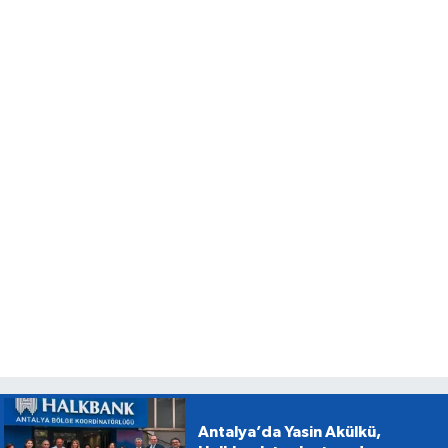
Antalya’da Yasin Akülkü,