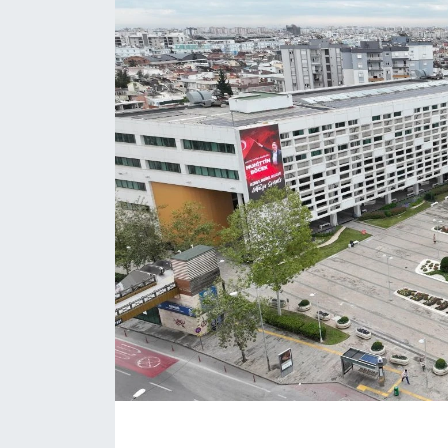
Eğitim
Sağlık
Magazin
Turizm
Çevre
Kültür ve Sanat
Sivil Toplum
Tarım
Bilim ve Teknoloji