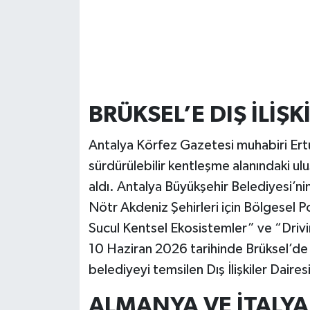
BRÜKSEL’E DIŞ İLİŞ
Antalya Körfez Gazetesi muhabiri Ert
sürdürülebilir kentleşme alanındaki ul
aldı. Antalya Büyükşehir Belediyesi’
Nötr Akdeniz Şehirleri için Bölgesel P
Sucul Kentsel Ekosistemler” ve “Driv
10 Haziran 2026 tarihinde Brüksel’d
belediyeyi temsilen Dış İlişkiler Daires
ALMANYA VE İTALYA