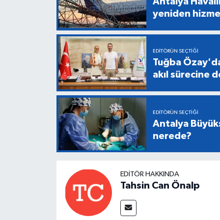
Antalya Havali
yeniden hizme
EDITÖRÜN SEÇTIĞI
Tuğba Özay'da
akıl sürecine 
EDITÖRÜN SEÇTIĞI
Antalya Büyükş
nerede?
EDITÖR HAKKINDA
Tahsin Can Önalp