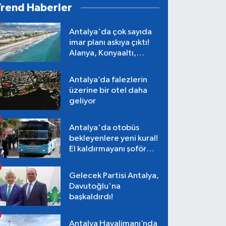
Trend Haberler
Antalya'da çok sayıda
imar planı askıya çıktı!
Alanya, Konyaaltı,
Muratpaşa, Aksu
Antalya’da falezlerin
üzerine bir otel daha
geliyor
Antalya'da otobüs
bekleyenlere yeni kural!
El kaldırmayanı şoför
almayacak
Gelecek Partisi Antalya,
Davutoğlu'na
başkaldırdı!
Antalya Havalimanı’nda