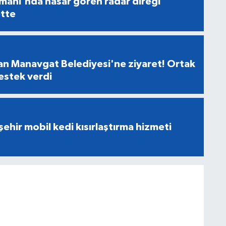
manı'nda hasar gören radar direği
tte
n Manavgat Belediyesi'ne ziyaret! Ortak
destek verdi
ehir mobil kedi kısırlaştırma hizmeti