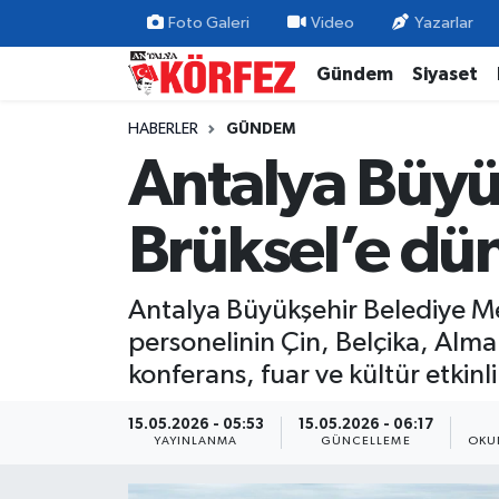
Foto Galeri
Video
Yazarlar
Gündem
Siyaset
Gündem
Nöbetçi Eczaneler
HABERLER
GÜNDEM
Siyaset
Hava Durumu
Antalya Büyü
Yerel Yönetim
Trafik Durumu
Brüksel’e dün
Ekonomi
Süper Lig Puan Durumu ve Fikstür
Antalya Büyükşehir Belediye Mecl
Spor
Tüm Manşetler
personelinin Çin, Belçika, Alma
Yaşam
Son Dakika Haberleri
konferans, fuar ve kültür etkinl
Asayiş
Haber Arşivi
15.05.2026 - 05:53
15.05.2026 - 06:17
YAYINLANMA
GÜNCELLEME
OKU
Dünya