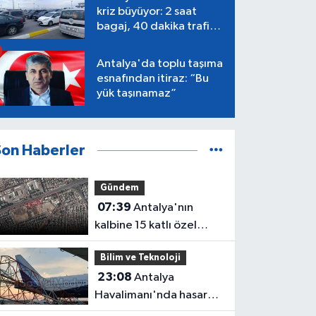
kriz büyüyor: 2 saat
bagaj, 40 dakika trafik,
Terminal 1 tepkisi
Antalya'da toplu taşıma
esnafından itiraz: “Bu
yük taşınamaz”
Son Haberler
Gündem
07:39
Antalya'nın
kalbine 15 katlı özel
hastane geliyor!
Bilim ve Teknoloji
23:08
Antalya
Havalimanı'nda hasar
gören radar direği