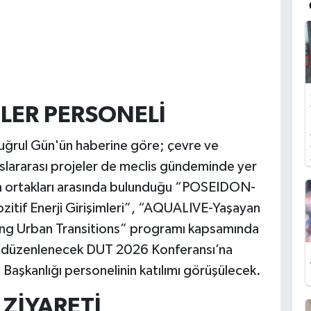
KİLER PERSONELİ
uğrul Gün'ün haberine göre; çevre ve
uslararası projeler de meclis gündeminde yer
nin ortakları arasında bulunduğu “POSEIDON-
ozitif Enerji Girişimleri”, “AQUALIVE-Yaşayan
ing Urban Transitions” programı kapsamında
e düzenlenecek DUT 2026 Konferansı’na
i Başkanlığı personelinin katılımı görüşülecek.
 ZİYARETİ