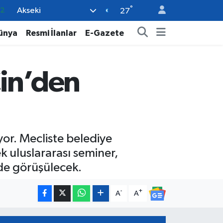
°
Akseki
08
27
02
ünya
Resmi İlanlar
E-Gazete
16
4
Çin’den
11
32
yor. Mecliste belediye
k uluslararası seminer,
 de görüşülecek.
-
+
A
A