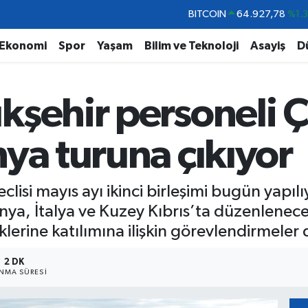
DOLAR
47,5894
%0.
EURO
55,0398
%-0.
Ekonomi
Spor
Yaşam
Bilim ve Teknoloji
Asayiş
D
STERLİN
64,1581
%0.
GRAM ALTIN
6508.83
%4.4
kşehir personeli 
BİST100
13.703
%
BITCOIN
64.927,78
%1.
ya turuna çıkıyor
isi mayıs ayı ikinci birleşimi bugün yapılı
nya, İtalya ve Kuzey Kıbrıs’ta düzenlenece
iklerine katılımına ilişkin görevlendirmeler
2 DK
NMA SÜRESI