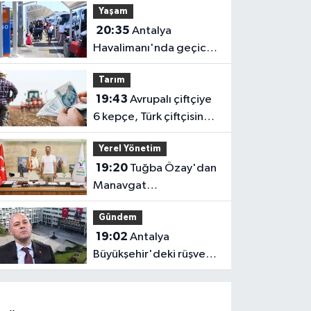
Yaşam
yeniden hizmette
20:35
Antalya
Havalimanı'nda geçici
trafik düzenlemesi
Tarım
uygulanacak! Yolculara
19:43
Avrupalı çiftçiye
uyarı
6 kepçe, Türk çiftçisine 1
kaşık!
Yerel Yönetim
19:20
Tuğba Özay'dan
Manavgat
Belediyesi'ne ziyaret!
Gündem
Ortak akıl sürecine
19:02
Antalya
destek verdi
Büyükşehir'deki rüşvet
soruşturmasında 2
gözaltı