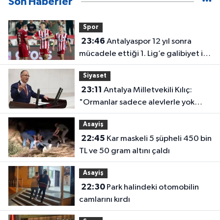
Son Haberler
Spor
23:46
Antalyaspor 12 yıl sonra
mücadele ettiği 1. Lig’e galibiyet ile
başladı
Siyaset
23:11
Antalya Milletvekili Kılıç:
"Ormanlar sadece alevlerle yok
olmuyor"
Asayiş
22:45
Kar maskeli 5 şüpheli 450 bin
TL ve 50 gram altını çaldı
Asayiş
22:30
Park halindeki otomobilin
camlarını kırdı