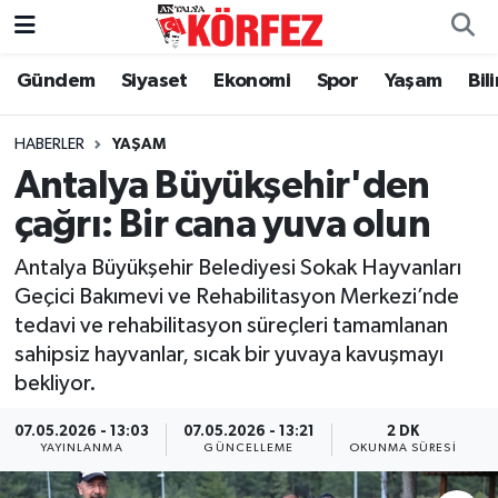
Gündem
Siyaset
Ekonomi
Spor
Yaşam
Bil
Gündem
Nöbetçi Eczaneler
Siyaset
Hava Durumu
HABERLER
YAŞAM
Antalya Büyükşehir'den
Yerel Yönetim
Trafik Durumu
çağrı: Bir cana yuva olun
Ekonomi
Süper Lig Puan Durumu ve Fikstür
Antalya Büyükşehir Belediyesi Sokak Hayvanları
Geçici Bakımevi ve Rehabilitasyon Merkezi’nde
Spor
Tüm Manşetler
tedavi ve rehabilitasyon süreçleri tamamlanan
sahipsiz hayvanlar, sıcak bir yuvaya kavuşmayı
Yaşam
Son Dakika Haberleri
bekliyor.
Asayiş
Haber Arşivi
07.05.2026 - 13:03
07.05.2026 - 13:21
2 DK
YAYINLANMA
GÜNCELLEME
OKUNMA SÜRESI
Dünya