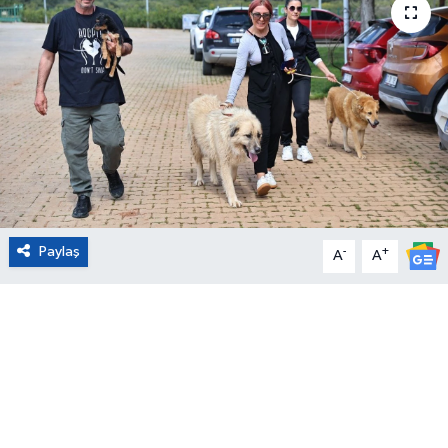
Eğitim
Sağlık
Magazin
Turizm
Çevre
Paylaş
-
+
A
A
Kültür ve Sanat
Sivil Toplum
Tarım
Bilim ve Teknoloji