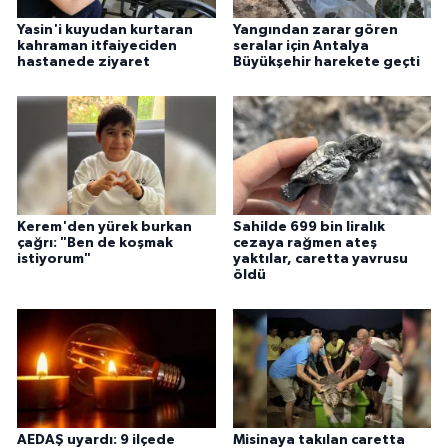
Yasin'i kuyudan kurtaran
Yangından zarar gören
kahraman itfaiyeciden
seralar için Antalya
hastanede ziyaret
Büyükşehir harekete geçti
Kerem'den yürek burkan
Sahilde 699 bin liralık
çağrı: "Ben de koşmak
cezaya rağmen ateş
istiyorum"
yaktılar, caretta yavrusu
öldü
AEDAŞ uyardı: 9 ilçede
Misinaya takılan caretta