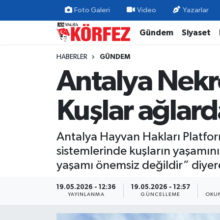
Foto Galeri
Video
Yazarlar
Gündem
Siyaset
Gündem
Nöbetçi Eczaneler
HABERLER
GÜNDEM
Siyaset
Hava Durumu
Antalya Nekr
Yerel Yönetim
Trafik Durumu
Kuşlar ağlard
Ekonomi
Süper Lig Puan Durumu ve Fikstür
Antalya Hayvan Hakları Platfo
Spor
Tüm Manşetler
sistemlerinde kuşların yaşamını 
Yaşam
Son Dakika Haberleri
yaşamı önemsiz değildir” diyerek 
Asayiş
Haber Arşivi
19.05.2026 - 12:36
19.05.2026 - 12:57
YAYINLANMA
GÜNCELLEME
OKUN
Dünya