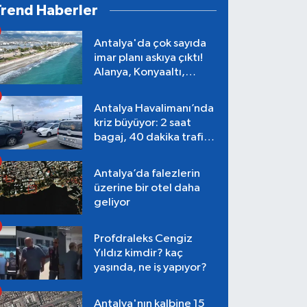
Trend Haberler
Antalya'da çok sayıda
imar planı askıya çıktı!
Alanya, Konyaaltı,
Muratpaşa, Aksu
Antalya Havalimanı’nda
kriz büyüyor: 2 saat
bagaj, 40 dakika trafik,
Terminal 1 tepkisi
Antalya’da falezlerin
üzerine bir otel daha
geliyor
Profdraleks Cengiz
Yıldız kimdir? kaç
yaşında, ne iş yapıyor?
Antalya'nın kalbine 15