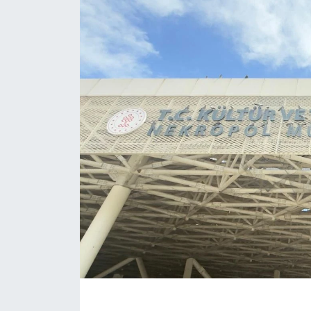
Eğitim
Sağlık
Magazin
Turizm
Çevre
Kültür ve Sanat
Sivil Toplum
Tarım
Bilim ve Teknoloji