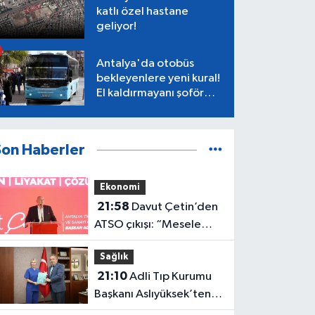
katlı özel hastane
geliyor!
Antalya'da otobüs
bekleyenlere yeni kural!
El kaldırmayanı şoför
almayacak
Son Haberler
Ekonomi
21:58
Davut Çetin’den
ATSO çıkışı: “Mesele
Antalya’nın geleceği”
Sağlık
21:10
Adli Tıp Kurumu
Başkanı Aslıyüksek’ten
Rektör Özkan'a davet