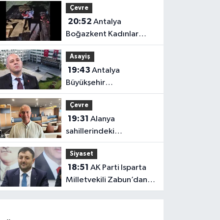
Çevre
20:52
Antalya
Boğazkent Kadınlar
Plajı’nda bırakılan çöpler
Asayiş
tepki çekti
19:43
Antalya
Büyükşehir
soruşturmasında iki isim
Çevre
hakkında yeni karar
19:31
Alanya
sahillerindeki
mikroplastik kirliliğinin
Siyaset
kaynağı açıklandı
18:51
AK Parti Isparta
Milletvekili Zabun’dan
Antalya mesajı: “Ne
dediysek o”