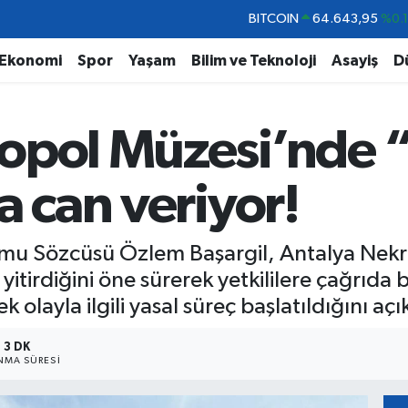
DOLAR
47,6704
%
EURO
55,0406
%-0.
Ekonomi
Spor
Yaşam
Bilim ve Teknoloji
Asayiş
D
STERLİN
64,2143
%
GRAM ALTIN
6500.87
%0.
opol Müzesi’nde 
BİST100
13.799
%7
BITCOIN
64.643,95
%0.
a can veriyor!
rmu Sözcüsü Özlem Başargil, Antalya Nek
yitirdiğini öne sürerek yetkililere çağrıda
olayla ilgili yasal süreç başlatıldığını açı
3 DK
MA SÜRESI