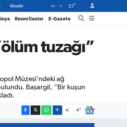
°
Akseki
0
27
08
ünya
Resmi İlanlar
E-Gazete
0
12
“ölüm tuzağı”
0
16
ropol Müzesi’ndeki ağ
 bulundu. Başargil, “Bir kuşun
kladı.
-
+
A
A