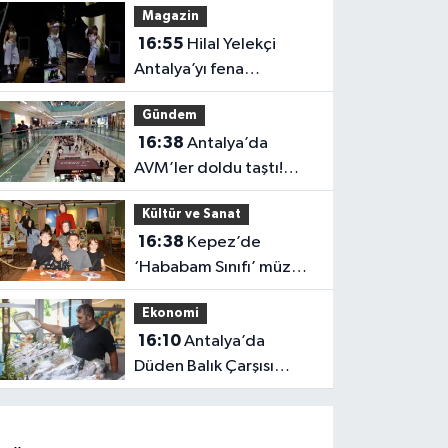
Magazin
16:55
Hilal Yelekçi
Antalya’yı fena
“Hileledi”! O anlar
Gündem
gündem oldu
16:38
Antalya’da
AVM’ler doldu taştı!
vatandaşların geliş
Kültür ve Sanat
nedeni farklı çıktı
16:38
Kepez’de
‘Hababam Sınıfı’ müzesi
boş kalmıyor: Ayda 7 bin
Ekonomi
ziyaretçi
16:10
Antalya’da
Düden Balık Çarşısı
balıkseverlerin uğrak
noktası oldu