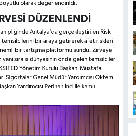
 boyutlu olarak değerlendirildi.
İRVESİ DÜZENLENDİ
hipliğinde Antalya’da gerçekleştirilen Risk
emsilcilerini bir araya getirerek afet riskleri
önemli bir tartışma platformu sundu. Zirveye
 yanı sıra iş dünyasının önde gelen temsilcileri
 BAKSİFED Yönetim Kurulu Başkanı Mustafa
cari Sigortalar Genel Müdür Yardımcısı Öktem
kan Yardımcısı Perihan İnci ile kamu
.