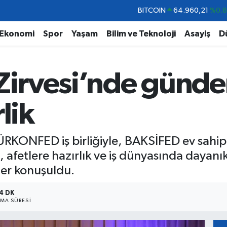
DOLAR
47,7436
%0.
EURO
55,2510
%0.
Ekonomi
Spor
Yaşam
Bilim ve Teknoloji
Asayiş
D
STERLİN
64,4811
%0.
GRAM ALTIN
6648.99
%2.
Zirvesi’nde günde
BİST100
13.779
%-
BITCOIN
64.960,21
%0.
lik
TÜRKONFED iş birliğiyle, BAKSİFED ev sahi
, afetlere hazırlık ve iş dünyasında dayanık
kler konuşuldu.
4 DK
MA SÜRESI