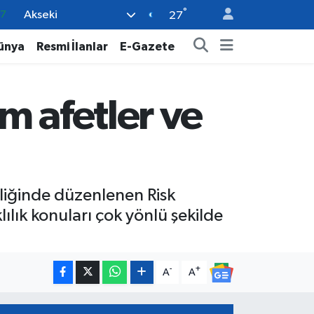
°
Akseki
18
27
32
ünya
Resmi İlanlar
E-Gazete
38
59
m afetler ve
14
87
pliğinde düzenlenen Risk
lılık konuları çok yönlü şekilde
-
+
A
A