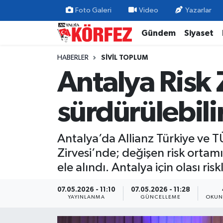
Foto Galeri
Video
Yazarlar
Gündem
Siyaset
Gündem
Nöbetçi Eczaneler
HABERLER
SIVIL TOPLUM
Siyaset
Hava Durumu
Antalya Risk 
Yerel Yönetim
Trafik Durumu
sürdürülebilir
Ekonomi
Süper Lig Puan Durumu ve Fikstür
Antalya’da Allianz Türkiye ve 
Spor
Tüm Manşetler
Zirvesi’nde; değişen risk ortamı
Yaşam
Son Dakika Haberleri
ele alındı. Antalya için olası ris
Asayiş
Haber Arşivi
07.05.2026 - 11:10
07.05.2026 - 11:28
YAYINLANMA
GÜNCELLEME
OKUN
Dünya