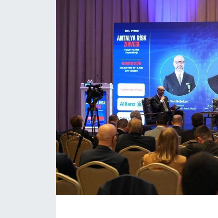
Eğitim
Sağlık
Magazin
Turizm
Çevre
Kültür ve Sanat
Sivil Toplum
Tarım
Bilim ve Teknoloji