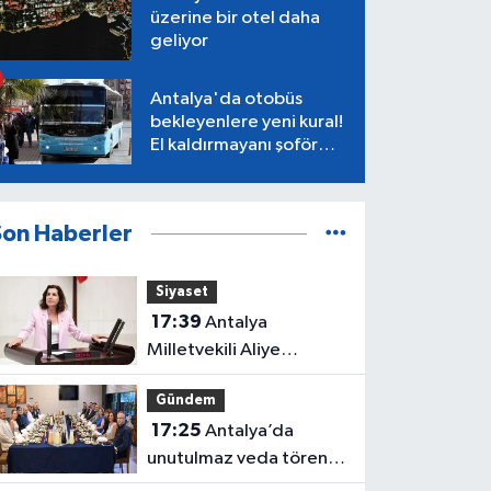
üzerine bir otel daha
geliyor
Antalya'da otobüs
bekleyenlere yeni kural!
El kaldırmayanı şoför
almayacak
Son Haberler
Siyaset
17:39
Antalya
Milletvekili Aliye
Coşar'dan Çocuk Yasası
Gündem
tepkisi
17:25
Antalya’da
unutulmaz veda töreni!
Protokol buluştu