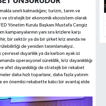
ABET UNSURUDUR"
akla sınırlı kalmadığını; turizm, tarım ve
 ve stratejik bir ekonomik ekosistem olarak
FED Yönetim Kurulu Başkanı Mustafa Cengiz
 kampanyalarının yanı sıra krizlere karşı
hir, bir sektör ya da bir şirket kriz anında ne
rülebilirliği de yeniden tanımlamalıyız.
ak çevresel duyarlılık ya da karbon ayak izi
zamanda operasyonel süreklilik, kriz dayanıklılığı
e afet dayanıklılığı de stratejik bir rekabet
tmeler daha hızlı toparlanır, daha fazla yatırım
ve en önemlisi rekabette kalıcı bir avantaj elde