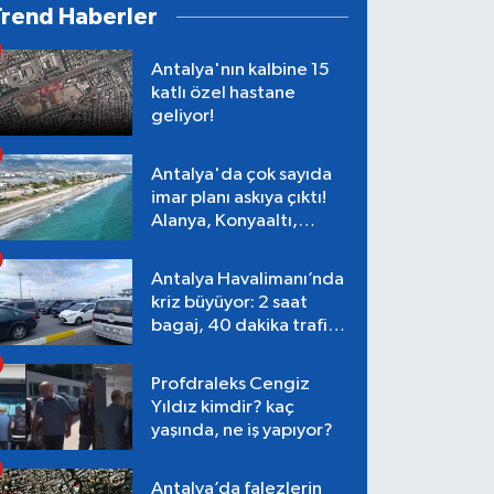
Trend Haberler
Antalya'nın kalbine 15
katlı özel hastane
geliyor!
Antalya'da çok sayıda
imar planı askıya çıktı!
Alanya, Konyaaltı,
Muratpaşa, Aksu
Antalya Havalimanı’nda
kriz büyüyor: 2 saat
bagaj, 40 dakika trafik,
Terminal 1 tepkisi
Profdraleks Cengiz
Yıldız kimdir? kaç
yaşında, ne iş yapıyor?
Antalya’da falezlerin