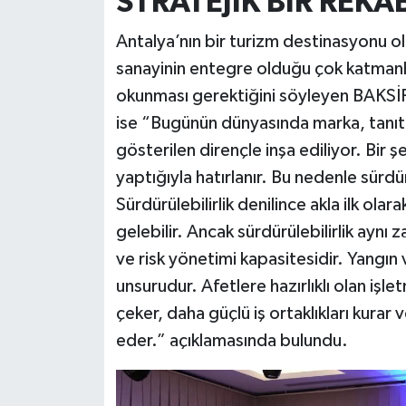
STRATEJİK BİR REK
Antalya’nın bir turizm destinasyonu olm
sanayinin entegre olduğu çok katmanlı
okunması gerektiğini söyleyen BAKSİ
ise “Bugünün dünyasında marka, tanıtım
gösterilen dirençle inşa ediliyor. Bir şe
yaptığıyla hatırlanır. Bu nedenle sürdü
Sürdürülebilirlik denilince akla ilk olar
gelebilir. Ancak sürdürülebilirlik aynı 
ve risk yönetimi kapasitesidir. Yangın v
unsurudur. Afetlere hazırlıklı olan işle
çeker, daha güçlü iş ortaklıkları kurar 
eder.” açıklamasında bulundu.