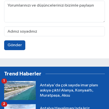
Gönder
Trend Haberler
1
Antalya'da çok sayıda imar planı
askıya çıktı! Alanya, Konyaaltı,
Muratpaşa, Aksu
2
Antalya Havalimanı’nda kriz