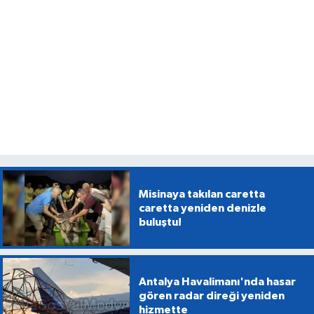
Misinaya takılan caretta
caretta yeniden denizle
buluştu!
Antalya Havalimanı'nda hasar
gören radar direği yeniden
hizmette