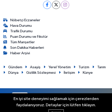
Nöbetçi Eczaneler
Hava Durumu
Trafik Durumu
Puan Durumu ve Fikstür
Tüm Manşetler
Son Dakika Haberleri
Haber Arşivi
Gündem
Asayiş
Yerel Yönetim
Turizm
Tarım
Dünya
Gizlilik Sözleşmesi
İletişim
Künye
RSS
Copyright © 2012. Her hakkı saklıdır.
En iyi site deneyimi sağlamak için çerezlerden
faydalanıyoruz. Detaylar için lütfen tıklayın.
Haber Yazılımı:
TE Bilişim