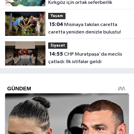
Kırkgöz için ortak seferberlik
Yaşam
15:04
Misinaya takılan caretta
caretta yeniden denizle buluştu!
Siyaset
14:55
CHP Muratpaşa'da meclis
çatladı: İlk istifalar geldi