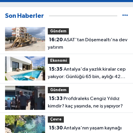
Son Haberler
Gündem
16:20
ASAT'tan Döşemealtı'na dev
yatırım
Ekonomi
15:35
Antalya'da yazlık kiralar cep
yakıyor: Günlüğü 65 bin, aylığı 425
bin!
Gündem
15:33
Profdraleks Cengiz Yıldız
kimdir? kaç yaşında, ne iş yapıyor?
Çevre
15:30
Antalya'nın yaşam kaynağı