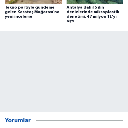
Tekno partiyle gündeme
Antalya dahil 5 ilin
gelen Karataş Mağarası’na
denizlerinde mikroplastik
yeni inceleme
denetimi: 47 milyon TL'yi
aştı
Yorumlar