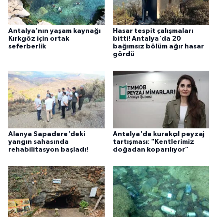
Antalya'nın yaşam kaynağı
Hasar tespit çalışmaları
Kırkgöz için ortak
bitti! Antalya'da 20
seferberlik
bağımsız bölüm ağır hasar
gördü
Alanya Sapadere'deki
Antalya'da kurakçıl peyzaj
yangın sahasında
tartışması: "Kentlerimiz
rehabilitasyon başladı!
doğadan koparılıyor"