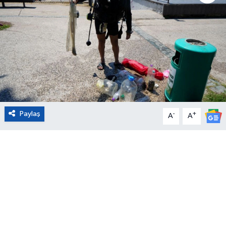
Eğitim
Sağlık
Magazin
Turizm
Paylaş
-
+
A
A
Çevre
Kültür ve Sanat
Sivil Toplum
Tarım
Bilim ve Teknoloji