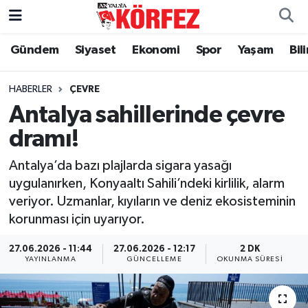
Gündem
Siyaset
Ekonomi
Spor
Yaşam
Bil
Gündem
Nöbetçi Eczaneler
Siyaset
Hava Durumu
HABERLER
ÇEVRE
Antalya sahillerinde çevre
Yerel Yönetim
Trafik Durumu
dramı!
Ekonomi
Süper Lig Puan Durumu ve Fikstür
Antalya’da bazı plajlarda sigara yasağı
uygulanırken, Konyaaltı Sahili’ndeki kirlilik, alarm
Spor
Tüm Manşetler
veriyor. Uzmanlar, kıyıların ve deniz ekosisteminin
korunması için uyarıyor.
Yaşam
Son Dakika Haberleri
27.06.2026 - 11:44
27.06.2026 - 12:17
2 DK
YAYINLANMA
GÜNCELLEME
OKUNMA SÜRESI
Asayiş
Haber Arşivi
Dünya