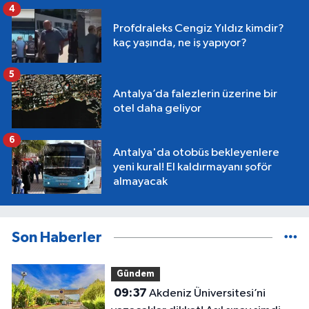
4
Profdraleks Cengiz Yıldız kimdir?
kaç yaşında, ne iş yapıyor?
5
Antalya’da falezlerin üzerine bir
otel daha geliyor
6
Antalya'da otobüs bekleyenlere
yeni kural! El kaldırmayanı şoför
almayacak
Son Haberler
Gündem
09:37
Akdeniz Üniversitesi’ni