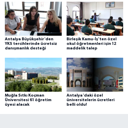
Antalya Büyükşehir'den
Birleşik Kamu-İş’ten özel
YKS tercihlerinde ücretsiz
okul öğretmenleri için 12
danışmanlık desteği
maddelik talep
Muğla Sıtkı Koçman
Antalya'daki özel
Üniversitesi 61 öğretim
üniversitelerin ücretleri
üyesi alacak
belli oldu!