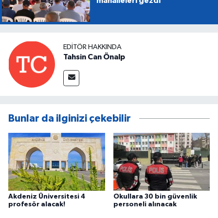
mahalleleri gezdi
EDITÖR HAKKINDA
Tahsin Can Önalp
Bunlar da ilginizi çekebilir
Akdeniz Üniversitesi 4
Okullara 30 bin güvenlik
profesör alacak!
personeli alınacak