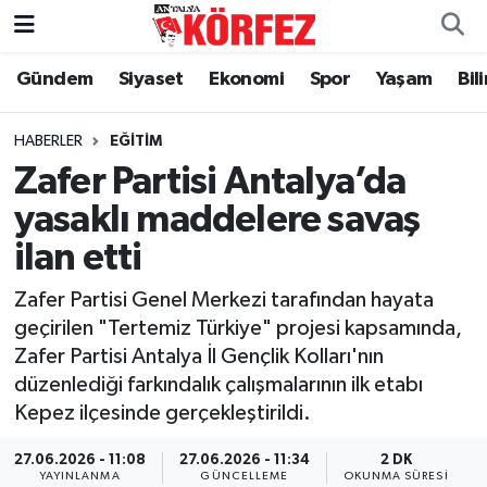
Gündem
Siyaset
Ekonomi
Spor
Yaşam
Bil
Gündem
Nöbetçi Eczaneler
Siyaset
Hava Durumu
HABERLER
EĞITIM
Zafer Partisi Antalya’da
Yerel Yönetim
Trafik Durumu
yasaklı maddelere savaş
ilan etti
Ekonomi
Süper Lig Puan Durumu ve Fikstür
Zafer Partisi Genel Merkezi tarafından hayata
Spor
Tüm Manşetler
geçirilen "Tertemiz Türkiye" projesi kapsamında,
Zafer Partisi Antalya İl Gençlik Kolları'nın
Yaşam
Son Dakika Haberleri
düzenlediği farkındalık çalışmalarının ilk etabı
Kepez ilçesinde gerçekleştirildi.
Asayiş
Haber Arşivi
27.06.2026 - 11:08
27.06.2026 - 11:34
2 DK
Dünya
YAYINLANMA
GÜNCELLEME
OKUNMA SÜRESI