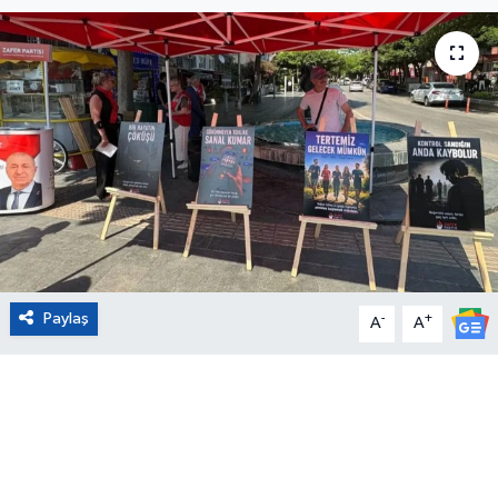
Eğitim
Sağlık
Magazin
Turizm
Çevre
Paylaş
-
+
Kültür ve Sanat
A
A
Sivil Toplum
Tarım
Bilim ve Teknoloji