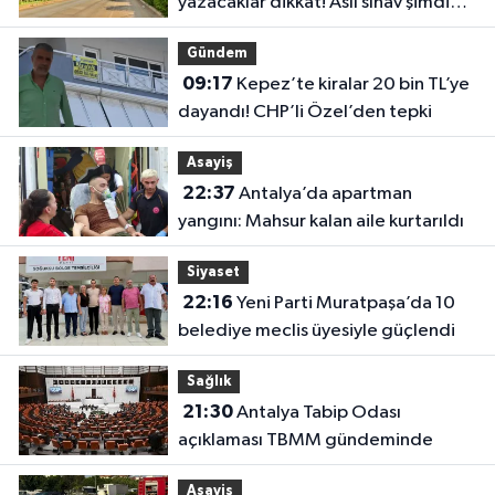
yazacaklar dikkat! Asıl sınav şimdi
başlıyor
Gündem
09:17
Kepez’te kiralar 20 bin TL’ye
dayandı! CHP’li Özel’den tepki
Asayiş
22:37
Antalya’da apartman
yangını: Mahsur kalan aile kurtarıldı
Siyaset
22:16
Yeni Parti Muratpaşa’da 10
belediye meclis üyesiyle güçlendi
Sağlık
21:30
Antalya Tabip Odası
açıklaması TBMM gündeminde
Asayiş