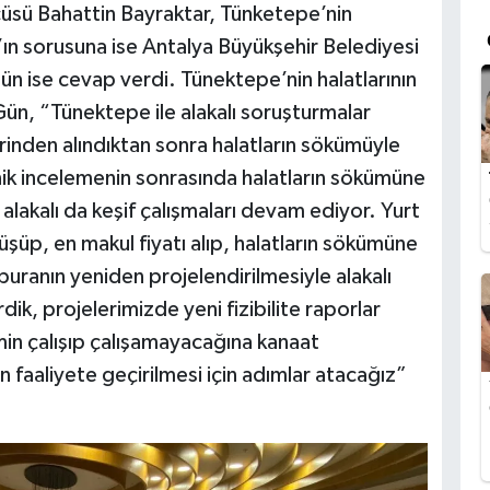
cüsü Bahattin Bayraktar, Tünketepe’nin
r’ın sorusuna ise Antalya Büyükşehir Belediyesi
ün ise cevap verdi. Tünektepe’nin halatlarının
Gün, “Tünektepe ile alakalı soruşturmalar
rinden alındıktan sonra halatların sökümüyle
knik incelemenin sonrasında halatların sökümüne
alakalı da keşif çalışmaları devam ediyor. Yurt
üşüp, en makul fiyatı alıp, halatların sökümüne
uranın yeniden projelendirilmesiyle alakalı
ik, projelerimizde yeni fizibilite raporlar
in çalışıp çalışamayacağına kanaat
 faaliyete geçirilmesi için adımlar atacağız”