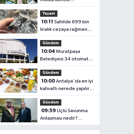
kafeteryayı 3 yıllığına
Yaşam
kiraya verecek
10:11
Sahilde 699 bin
liralık cezaya rağmen
ateş yaktılar, caretta
Gündem
yavrusu öldü
10:04
Muratpaşa
Belediyesi 34 otomat
yerini kiraya veriyor
Gündem
10:00
Antalya'da en iyi
kahvaltı nerede yapılır?
Serpme kahvaltı fiyatları
Gündem
09:59
Üçlü Savunma
Anlaşması nedir?
Maddeleri ne,
imzalanırsa ne olur?