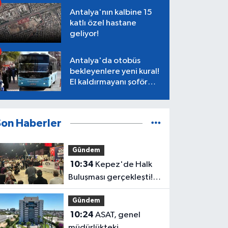
Antalya'nın kalbine 15
katlı özel hastane
geliyor!
Antalya'da otobüs
bekleyenlere yeni kural!
El kaldırmayanı şoför
almayacak
Son Haberler
Gündem
10:34
Kepez'de Halk
Buluşması gerçekleşti!
Kocagöz ve CHP
Gündem
yönetimi vatandaşı
10:24
ASAT, genel
dinledi
müdürlükteki