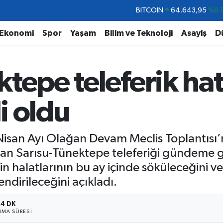
DOLAR
47,6704
%
EURO
55,0406
%-0.
Ekonomi
Spor
Yaşam
Bilim ve Teknoloji
Asayiş
D
STERLİN
64,2143
%
GRAM ALTIN
6500.87
%0.
tepe teleferik hat
BİST100
13.799
%7
BITCOIN
64.643,95
%0.
li oldu
 Nisan Ayı Olağan Devam Meclis Toplantıs
an Sarısu-Tünektepe teleferiği gündeme gel
 halatlarının bu ay içinde söküleceğini v
ndirileceğini açıkladı.
4 DK
MA SÜRESI