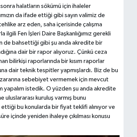
onra halatların sökümü için ihaleler
mızın da ifade ettiği gibi sayın valimiz de
 tehlike arz eden, saha içerisinde çalışma
a ilgili Fen İşleri Daire Başkanlığımız gerekli
n de bahsettiği gibi şu anda akredite bir
ığına dair bir rapor alıyoruz. Çünkü ceza
an bilirkişi raporlarında bir kısım raporlar
na dair teknik tespitler yapmışlardı. Biz de bu
 zararına sebebiyet vermemek için mevcut
m yapalım istedik. O yüzden şu anda akredite
ane uluslararası kuruluş varmış bunu
ttiği bu konularda bir fiyat teklifi alınıyor ve
 süre içinde yeniden ihaleye çıkılması konusu