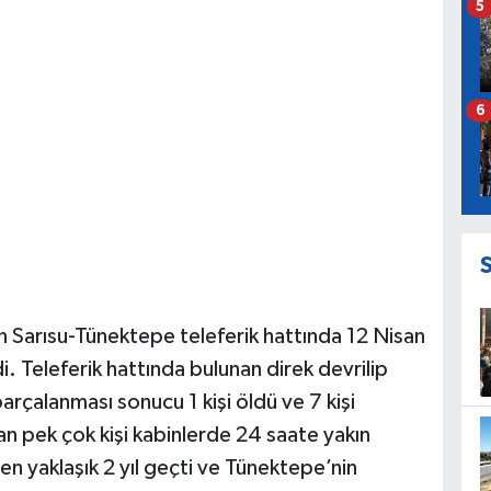
5
6
n Sarısu-Tünektepe teleferik hattında 12 Nisan
 Teleferik hattında bulunan direk devrilip
parçalanması sonucu 1 kişi öldü ve 7 kişi
an pek çok kişi kabinlerde 24 saate yakın
n yaklaşık 2 yıl geçti ve Tünektepe’nin