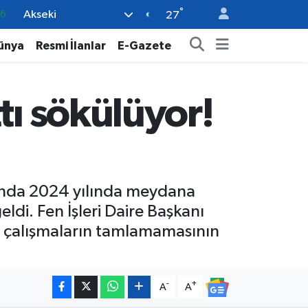
°
Akseki
0
27
08
ünya
Resmi İlanlar
E-Gazete
0
12
tı sökülüyor!
0
16
ı’nda 2024 yılında meydana
di. Fen İşleri Daire Başkanı
e çalışmaların tamlamamasının
-
+
A
A