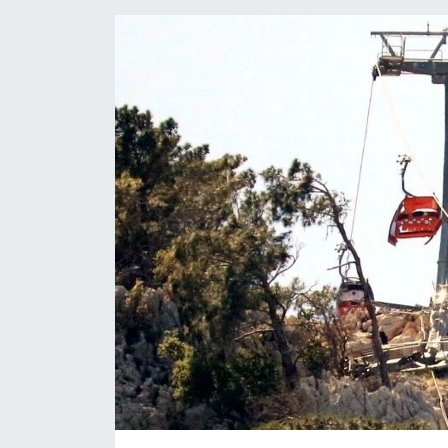
Eğitim
Sağlık
Magazin
Turizm
Çevre
Kültür ve Sanat
Sivil Toplum
Tarım
Bilim ve Teknoloji