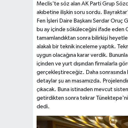
Meclis'te söz alan AK Parti Grup Söz
akıbetine ilişkin soru sordu. Bayrakta
Fen İşleri Daire Başkanı Serdar Oruç G
bu ay içinde söküleceğini ifade eden 
tamamlandıktan sonra bilirkişi heyetle
alakalı bir teknik inceleme yaptık. Te
uygun olacağına karar verdik. Bununla 
içinden ve yurt dışından firmalarla gör
gerçekleştireceğiz. Daha sonrasında b
detaylar şu an masamızda. Projelendird
çıkacak. Buna istinaden mevcut sistem
getirdikten sonra tekrar Tünektepe'nin
dedi.