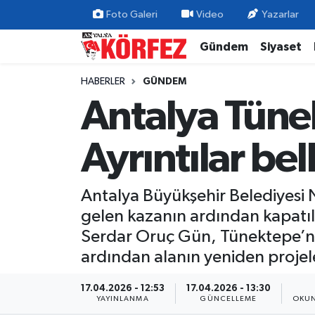
Foto Galeri
Video
Yazarlar
Gündem
Siyaset
Gündem
Nöbetçi Eczaneler
HABERLER
GÜNDEM
Siyaset
Hava Durumu
Antalya Tünek
Yerel Yönetim
Trafik Durumu
Ayrıntılar bel
Ekonomi
Süper Lig Puan Durumu ve Fikstür
Antalya Büyükşehir Belediyesi
Spor
Tüm Manşetler
gelen kazanın ardından kapatıl
Yaşam
Son Dakika Haberleri
Serdar Oruç Gün, Tünektepe’nin
ardından alanın yeniden projele
Asayiş
Haber Arşivi
17.04.2026 - 12:53
17.04.2026 - 13:30
YAYINLANMA
GÜNCELLEME
OKUN
Dünya