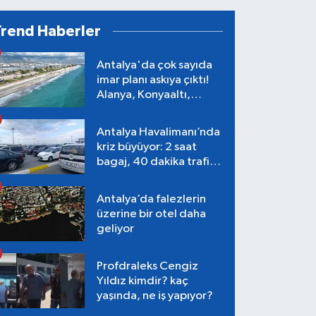
Trend Haberler
Antalya'da çok sayıda
imar planı askıya çıktı!
Alanya, Konyaaltı,
Muratpaşa, Aksu
Antalya Havalimanı’nda
kriz büyüyor: 2 saat
bagaj, 40 dakika trafik,
Terminal 1 tepkisi
Antalya’da falezlerin
üzerine bir otel daha
geliyor
Profdraleks Cengiz
Yıldız kimdir? kaç
yaşında, ne iş yapıyor?