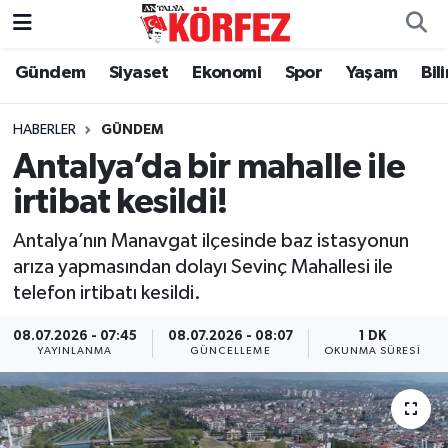
Gündem
Siyaset
Ekonomi
Spor
Yaşam
Bil
Gündem
Nöbetçi Eczaneler
Siyaset
Hava Durumu
HABERLER
GÜNDEM
Antalya’da bir mahalle ile
Yerel Yönetim
Trafik Durumu
irtibat kesildi!
Ekonomi
Süper Lig Puan Durumu ve Fikstür
Antalya’nın Manavgat ilçesinde baz istasyonun
arıza yapmasından dolayı Sevinç Mahallesi ile
Spor
Tüm Manşetler
telefon irtibatı kesildi.
Yaşam
Son Dakika Haberleri
08.07.2026 - 07:45
08.07.2026 - 08:07
1 DK
YAYINLANMA
GÜNCELLEME
OKUNMA SÜRESI
Asayiş
Haber Arşivi
Dünya