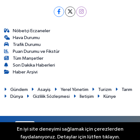
Nöbetçi Eczaneler
Hava Durumu
Trafik Durumu
Puan Durumu ve Fikstür
Tüm Manşetler
Son Dakika Haberleri
Haber Arşivi
Gündem
Asayiş
Yerel Yönetim
Turizm
Tarım
Dünya
Gizlilik Sözleşmesi
İletişim
Künye
RSS
Copyright © 2012. Her hakkı saklıdır.
En iyi site deneyimi sağlamak için çerezlerden
faydalanıyoruz. Detaylar için lütfen tıklayın.