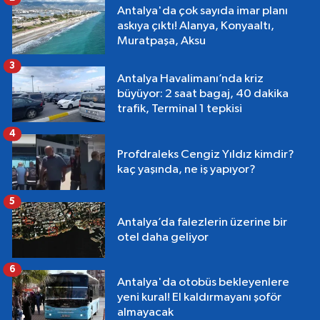
Antalya'da çok sayıda imar planı
askıya çıktı! Alanya, Konyaaltı,
Muratpaşa, Aksu
3
Antalya Havalimanı’nda kriz
büyüyor: 2 saat bagaj, 40 dakika
trafik, Terminal 1 tepkisi
4
Profdraleks Cengiz Yıldız kimdir?
kaç yaşında, ne iş yapıyor?
5
Antalya’da falezlerin üzerine bir
otel daha geliyor
6
Antalya'da otobüs bekleyenlere
yeni kural! El kaldırmayanı şoför
almayacak