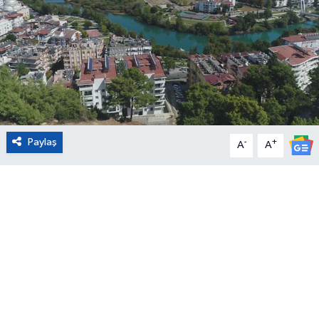
Eğitim
Sağlık
Magazin
Turizm
Paylaş
-
+
A
A
Çevre
Kültür ve Sanat
Sivil Toplum
Tarım
Bilim ve Teknoloji