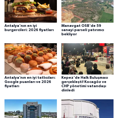
Antalya'nın en iyi
Manavgat OSB'de 59
burgercileri: 2026 fiyatları
sanayi parseli yatırımcı
bekliyor
Antalya’nın en iyi tatlıcıları:
Kepez'de Halk Buluşması
Google puanları ve 2026
gerçekleşti! Kocagöz ve
fiyatları
CHP yönetimi vatandaşı
dinledi