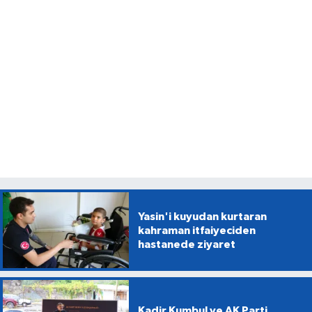
Yasin'i kuyudan kurtaran
kahraman itfaiyeciden
hastanede ziyaret
Kadir Kumbul ve AK Parti