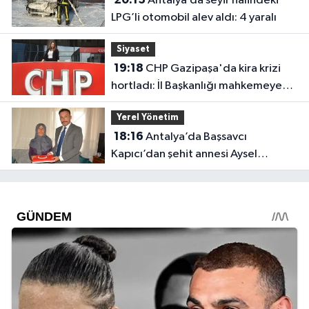
Antalya’da seyir halindeki
LPG’li otomobil alev aldı: 4 yaralı
Siyaset
19:18
CHP Gazipaşa'da kira krizi
hortladı: İl Başkanlığı mahkemeye
gitti
Yerel Yönetim
18:16
Antalya’da Başsavcı
Kapıcı’dan şehit annesi Aysel
Belen’e anlamlı ziyaret