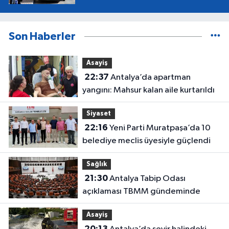
Son Haberler
Asayiş
22:37
Antalya’da apartman
yangını: Mahsur kalan aile kurtarıldı
Siyaset
22:16
Yeni Parti Muratpaşa’da 10
belediye meclis üyesiyle güçlendi
Sağlık
21:30
Antalya Tabip Odası
açıklaması TBMM gündeminde
Asayiş
20:13