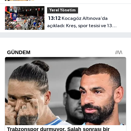
Özgür Özel ve Muhittin Böcek!
Yerel Yönetim
13:12
Kocagöz Altınova’da
açıkladı: Kreş, spor tesisi ve 13
dönümlük park geliyor