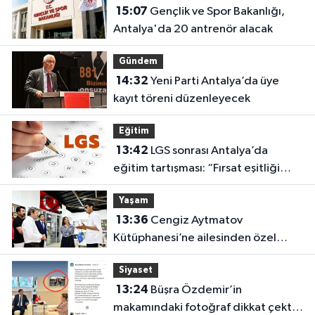
15:07
Gençlik ve Spor Bakanlığı,
Antalya'da 20 antrenör alacak
Gündem
14:32
Yeni Parti Antalya’da üye
kayıt töreni düzenleyecek
Eğitim
13:42
LGS sonrası Antalya’da
eğitim tartışması: “Fırsat eşitliği
yok”
Yaşam
13:36
Cengiz Aytmatov
Kütüphanesi’ne ailesinden özel
bağış
Siyaset
13:24
Büşra Özdemir’in
makamındaki fotoğraf dikkat çekti: