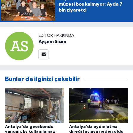
müzesi boş kalmıyor: Ayda 7
bin ziyaretçi
EDITÖR HAKKINDA
Ayşem Sicim
Bunlar da ilginizi çekebilir
Antalya’da gecekondu
Antalya’da aydınlatma
yangını: Ev kullanılamaz
direği faciaya neden oldu