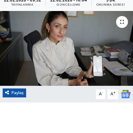
22.02.2026 - 09:52
22.02.2026 - 10:04
5 DK
YAYINLANMA
GÜNCELLEME
OKUNMA SÜRESI
Eğitim
Sağlık
Magazin
Turizm
Çevre
Kültür ve Sanat
Paylaş
-
+
A
A
Sivil Toplum
Tarım
Bilim ve Teknoloji