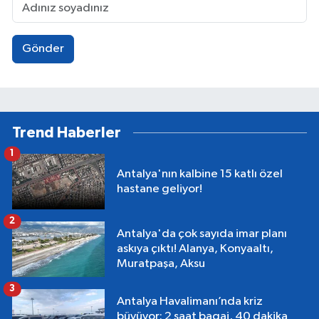
Gönder
Trend Haberler
1
Antalya'nın kalbine 15 katlı özel
hastane geliyor!
2
Antalya'da çok sayıda imar planı
askıya çıktı! Alanya, Konyaaltı,
Muratpaşa, Aksu
3
Antalya Havalimanı’nda kriz
büyüyor: 2 saat bagaj, 40 dakika