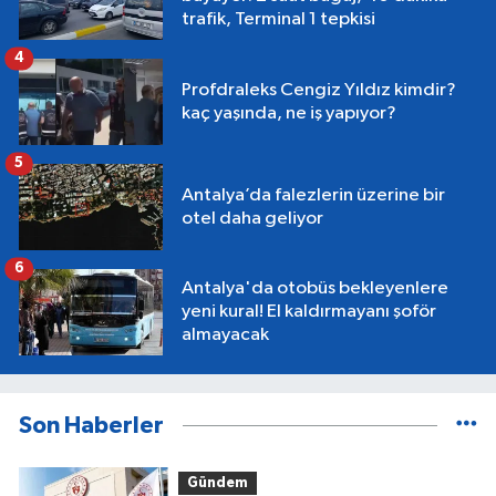
trafik, Terminal 1 tepkisi
4
Profdraleks Cengiz Yıldız kimdir?
kaç yaşında, ne iş yapıyor?
5
Antalya’da falezlerin üzerine bir
otel daha geliyor
6
Antalya'da otobüs bekleyenlere
yeni kural! El kaldırmayanı şoför
almayacak
Son Haberler
Gündem