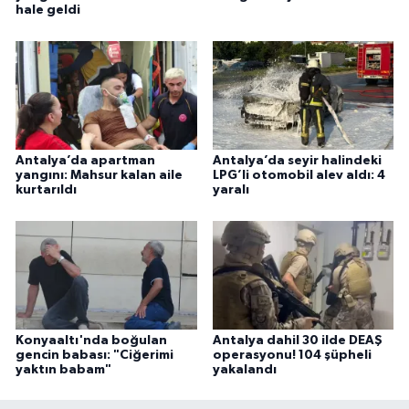
hale geldi
Antalya’da apartman
Antalya’da seyir halindeki
yangını: Mahsur kalan aile
LPG’li otomobil alev aldı: 4
kurtarıldı
yaralı
Konyaaltı'nda boğulan
Antalya dahil 30 ilde DEAŞ
gencin babası: "Ciğerimi
operasyonu! 104 şüpheli
yaktın babam"
yakalandı