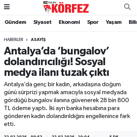
Gündem
Siyaset
Ekonomi
Spor
Yaşam
Bil
Gündem
Nöbetçi Eczaneler
Siyaset
Hava Durumu
HABERLER
ASAYIŞ
Antalya’da ‘bungalov’
Yerel Yönetim
Trafik Durumu
dolandırıcılığı! Sosyal
medya ilanı tuzak çıktı
Ekonomi
Süper Lig Puan Durumu ve Fikstür
Antalya’da genç bir kadın, arkadaşına doğum
Spor
Tüm Manşetler
günü sürprizi yapmak amacıyla sosyal medyada
gördüğü bungalov ilanına güvenerek 28 bin 800
Yaşam
Son Dakika Haberleri
TL ödeme yaptı. İki ayrı banka hesabına para
gönderen kadın dolandırıldığını engellenince fark
Asayiş
Haber Arşivi
etti.
Dünya