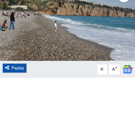
Eğitim
Sağlık
Magazin
Turizm
Paylaş
-
+
A
A
Çevre
Kültür ve Sanat
Sivil Toplum
Tarım
Bilim ve Teknoloji