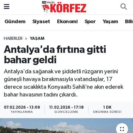
Gündem
Siyaset
Ekonomi
Spor
Yaşam
Bil
Gündem
Nöbetçi Eczaneler
Siyaset
Hava Durumu
HABERLER
YAŞAM
Antalya'da fırtına gitti
Yerel Yönetim
Trafik Durumu
bahar geldi
Ekonomi
Süper Lig Puan Durumu ve Fikstür
Antalya'da sağanak ve şiddetli rüzgarın yerini
güneşli havaya bırakmasıyla vatandaşlar, 17
Spor
Tüm Manşetler
derece sıcaklıkta Konyaaltı Sahili’ne akın ederek
bahar havasının tadını çıkardı.
Yaşam
Son Dakika Haberleri
07.02.2026 - 13:09
11.02.2026 - 17:18
1 DK
YAYINLANMA
GÜNCELLEME
OKUNMA SÜRESI
Asayiş
Haber Arşivi
Dünya