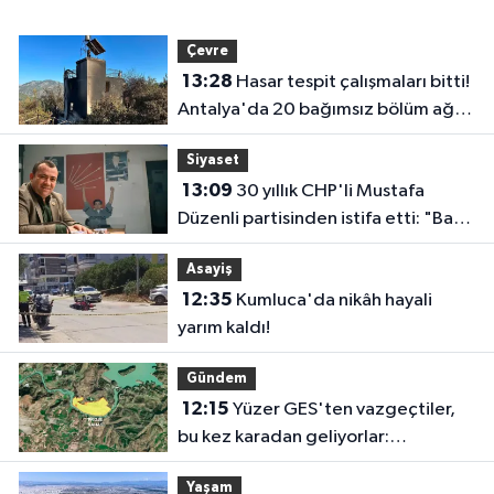
Çevre
13:28
Hasar tespit çalışmaları bitti!
Antalya'da 20 bağımsız bölüm ağır
hasar gördü
Siyaset
13:09
30 yıllık CHP'li Mustafa
Düzenli partisinden istifa etti: "Bazı
vedalar vicdandan doğar"
Asayiş
12:35
Kumluca'da nikâh hayali
yarım kaldı!
Gündem
12:15
Yüzer GES'ten vazgeçtiler,
bu kez karadan geliyorlar:
Manavgat Barajı yakınında GES
Yaşam
projesi