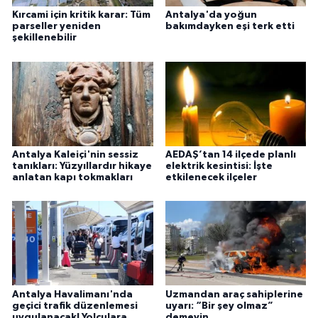
Kırcami için kritik karar: Tüm
Antalya'da yoğun
parseller yeniden
bakımdayken eşi terk etti
şekillenebilir
Antalya Kaleiçi'nin sessiz
AEDAŞ’tan 14 ilçede planlı
tanıkları: Yüzyıllardır hikaye
elektrik kesintisi: İşte
anlatan kapı tokmakları
etkilenecek ilçeler
Antalya Havalimanı'nda
Uzmandan araç sahiplerine
geçici trafik düzenlemesi
uyarı: “Bir şey olmaz”
uygulanacak! Yolculara
demeyin