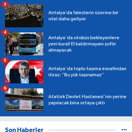
3
Antalya’da falezlerin üzerine bir
otel daha geliyor
4
Antalya'da otobüs bekleyenlere
yeni kural! El kaldırmayanı şoför
almayacak
5
Antalya'da toplu taşıma esnafından
itiraz: “Bu yük taşınamaz”
6
Atatürk Devlet Hastanesi'nin yerine
yapılacak bina ortaya çıktı
Son Haberler