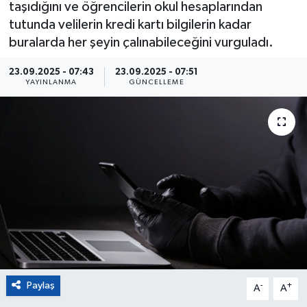
taşıdığını ve öğrencilerin okul hesaplarından
tutunda velilerin kredi kartı bilgilerin kadar
Eğitim
buralarda her şeyin çalınabileceğini vurguladı.
Sağlık
23.09.2025 - 07:43
23.09.2025 - 07:51
YAYINLANMA
GÜNCELLEME
Magazin
Turizm
Çevre
Kültür ve Sanat
Sivil Toplum
Tarım
Paylaş
-
+
A
A
Bilim ve Teknoloji