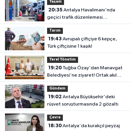
Yaşam
20:35
Antalya Havalimanı'nda
geçici trafik düzenlemesi
uygulanacak! Yolculara uyarı
Tarım
19:43
Avrupalı çiftçiye 6 kepçe,
Türk çiftçisine 1 kaşık!
Yerel Yönetim
19:20
Tuğba Özay'dan Manavgat
Belediyesi'ne ziyaret! Ortak akıl
sürecine destek verdi
Gündem
19:02
Antalya Büyükşehir'deki
rüşvet soruşturmasında 2 gözaltı
Çevre
18:30
Antalya'da kurakçıl peyzaj