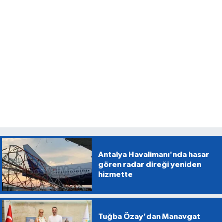
Antalya Havalimanı'nda hasar
gören radar direği yeniden
hizmette
Tuğba Özay'dan Manavgat