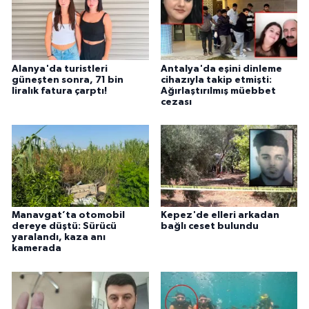
Alanya'da turistleri
Antalya'da eşini dinleme
güneşten sonra, 71 bin
cihazıyla takip etmişti:
liralık fatura çarptı!
Ağırlaştırılmış müebbet
cezası
Manavgat’ta otomobil
Kepez'de elleri arkadan
dereye düştü: Sürücü
bağlı ceset bulundu
yaralandı, kaza anı
kamerada