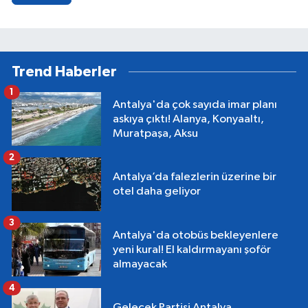
Trend Haberler
1
Antalya'da çok sayıda imar planı
askıya çıktı! Alanya, Konyaaltı,
Muratpaşa, Aksu
2
Antalya’da falezlerin üzerine bir
otel daha geliyor
3
Antalya'da otobüs bekleyenlere
yeni kural! El kaldırmayanı şoför
almayacak
4
Gelecek Partisi Antalya,