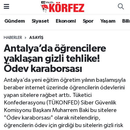
Gündem
Siyaset
Ekonomi
Spor
Yaşam
Bil
Gündem
Nöbetçi Eczaneler
Siyaset
Hava Durumu
HABERLER
ASAYIŞ
Antalya’da öğrencilere
Yerel Yönetim
Trafik Durumu
yaklaşan gizli tehlike!
Ödev karaborsası
Ekonomi
Süper Lig Puan Durumu ve Fikstür
Antalya’da yeni eğitim öğretim yılının başlamışıyla
Spor
Tüm Manşetler
beraber internet üzerinde öğrencilerin ödevlerini
yapan sitelere rağbet arttı. Tüketici
Yaşam
Son Dakika Haberleri
Konfederasyonu (TÜKONFED) Siber Güvenlik
Komisyonu Başkanı Muharrem Baki bu sitelere
Asayiş
Haber Arşivi
"Ödev karaborsası" olarak nitelendirip,
öğrencilerin ödev için girdiği bu sitelerin gizli risk
Dünya