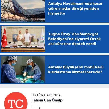
Antalya Havalimanı'nda hasar
gören radar direği yeniden
hizmette
Tuğba Özay'dan Manavgat
Belediyesi'ne ziyaret! Ortak
akıl sürecine destek verdi
Antalya Büyükşehir mobil kedi
kısırlaştırma hizmeti nerede?
EDITÖR HAKKINDA
Tahsin Can Önalp