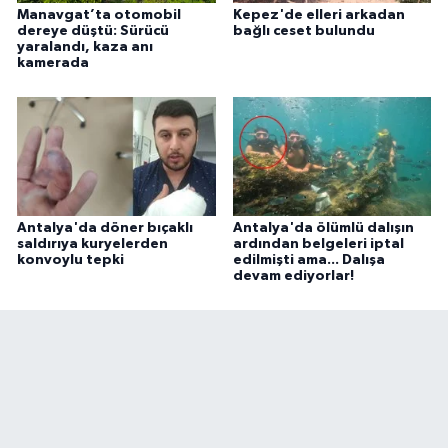
Manavgat’ta otomobil
Kepez'de elleri arkadan
dereye düştü: Sürücü
bağlı ceset bulundu
yaralandı, kaza anı
kamerada
Antalya'da döner bıçaklı
Antalya'da ölümlü dalışın
saldırıya kuryelerden
ardından belgeleri iptal
konvoylu tepki
edilmişti ama... Dalışa
devam ediyorlar!