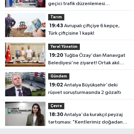
geçici trafik düzenlemesi
uygulanacak! Yolculara uyarı
Tarım
19:43
Avrupalı çiftçiye 6 kepçe,
Türk çiftçisine 1 kaşık!
Yerel Yönetim
19:20
Tuğba Özay'dan Manavgat
Belediyesi'ne ziyaret! Ortak akıl
sürecine destek verdi
Gündem
19:02
Antalya Büyükşehir'deki
rüşvet soruşturmasında 2 gözaltı
Çevre
18:30
Antalya'da kurakçıl peyzaj
tartışması: "Kentlerimiz doğadan
koparılıyor"