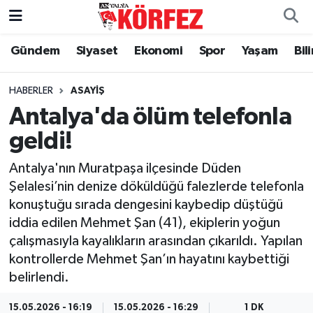
Gündem
Siyaset
Ekonomi
Spor
Yaşam
Bil
Gündem
Nöbetçi Eczaneler
Siyaset
Hava Durumu
HABERLER
ASAYIŞ
Antalya'da ölüm telefonla
Yerel Yönetim
Trafik Durumu
geldi!
Ekonomi
Süper Lig Puan Durumu ve Fikstür
Antalya'nın Muratpaşa ilçesinde Düden
Şelalesi’nin denize döküldüğü falezlerde telefonla
Spor
Tüm Manşetler
konuştuğu sırada dengesini kaybedip düştüğü
iddia edilen Mehmet Şan (41), ekiplerin yoğun
Yaşam
Son Dakika Haberleri
çalışmasıyla kayalıkların arasından çıkarıldı. Yapılan
kontrollerde Mehmet Şan’ın hayatını kaybettiği
Asayiş
Haber Arşivi
belirlendi.
Dünya
15.05.2026 - 16:19
15.05.2026 - 16:29
1 DK