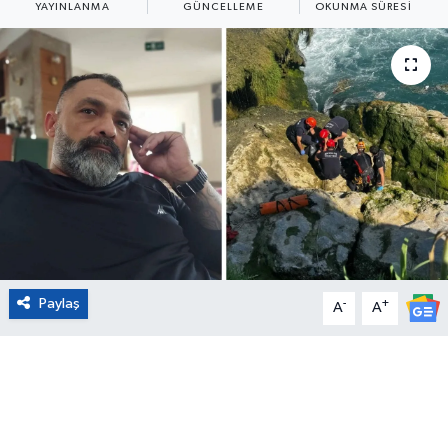
YAYINLANMA
GÜNCELLEME
OKUNMA SÜRESI
Eğitim
Sağlık
Magazin
Turizm
Çevre
Kültür ve Sanat
Paylaş
-
+
A
A
Sivil Toplum
Tarım
Bilim ve Teknoloji