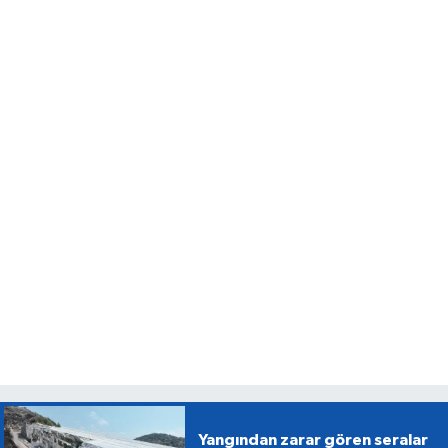
Yangından zarar gören seralar