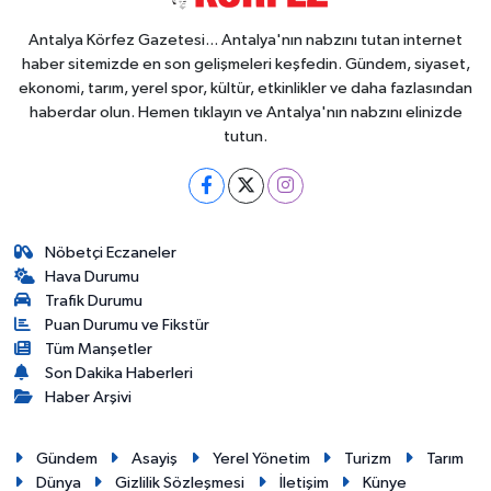
Antalya Körfez Gazetesi... Antalya'nın nabzını tutan internet
haber sitemizde en son gelişmeleri keşfedin. Gündem, siyaset,
ekonomi, tarım, yerel spor, kültür, etkinlikler ve daha fazlasından
haberdar olun. Hemen tıklayın ve Antalya'nın nabzını elinizde
tutun.
Nöbetçi Eczaneler
Hava Durumu
Trafik Durumu
Puan Durumu ve Fikstür
Tüm Manşetler
Son Dakika Haberleri
Haber Arşivi
Gündem
Asayiş
Yerel Yönetim
Turizm
Tarım
Dünya
Gizlilik Sözleşmesi
İletişim
Künye