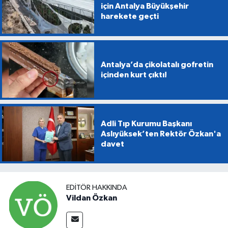
için Antalya Büyükşehir
harekete geçti
Antalya’da çikolatalı gofretin
içinden kurt çıktı!
Adli Tıp Kurumu Başkanı
Aslıyüksek’ten Rektör Özkan'a
davet
EDITÖR HAKKINDA
Vildan Özkan