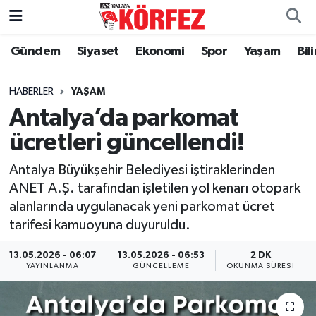
Gündem
Siyaset
Ekonomi
Spor
Yaşam
Bil
Gündem
Nöbetçi Eczaneler
Siyaset
Hava Durumu
HABERLER
YAŞAM
Antalya’da parkomat
Yerel Yönetim
Trafik Durumu
ücretleri güncellendi!
Ekonomi
Süper Lig Puan Durumu ve Fikstür
Antalya Büyükşehir Belediyesi iştiraklerinden
ANET A.Ş. tarafından işletilen yol kenarı otopark
Spor
Tüm Manşetler
alanlarında uygulanacak yeni parkomat ücret
tarifesi kamuoyuna duyuruldu.
Yaşam
Son Dakika Haberleri
13.05.2026 - 06:07
13.05.2026 - 06:53
2 DK
YAYINLANMA
GÜNCELLEME
OKUNMA SÜRESI
Asayiş
Haber Arşivi
Dünya