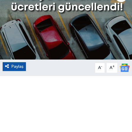
Eğitim
Sağlık
Magazin
Turizm
Paylaş
-
+
A
A
Çevre
Kültür ve Sanat
Sivil Toplum
Tarım
Bilim ve Teknoloji