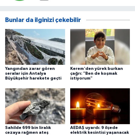
Bunlar da ilginizi çekebilir
Yangından zarar gören
Kerem'den yürek burkan
seralar için Antalya
çağrı: "Ben de koşmak
Büyükşehir harekete geçti
istiyorum"
Sahilde 699 bin liralık
AEDAŞ uyardı: 9 ilçede
cezaya rağmen ateş
elektrik kesintisi yaşanacak