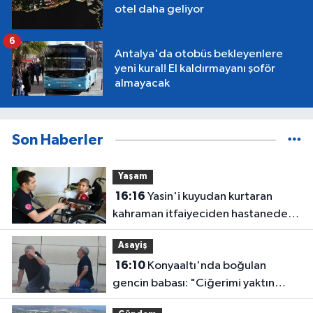
otel daha geliyor
6
Antalya'da otobüs bekleyenlere
yeni kural! El kaldırmayanı şoför
almayacak
Son Haberler
Yaşam
16:16
Yasin'i kuyudan kurtaran
kahraman itfaiyeciden hastanede
ziyaret
Asayiş
16:10
Konyaaltı'nda boğulan
gencin babası: "Ciğerimi yaktın
babam"