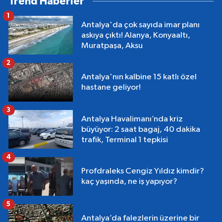
Trend Haberler
1
Antalya'da çok sayıda imar planı
askıya çıktı! Alanya, Konyaaltı,
Muratpaşa, Aksu
2
Antalya'nın kalbine 15 katlı özel
hastane geliyor!
3
Antalya Havalimanı’nda kriz
büyüyor: 2 saat bagaj, 40 dakika
trafik, Terminal 1 tepkisi
4
Profdraleks Cengiz Yıldız kimdir?
kaç yaşında, ne iş yapıyor?
5
Antalya’da falezlerin üzerine bir