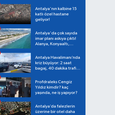
Antalya'nın kalbine 15
katlı özel hastane
geliyor!
Antalya'da çok sayıda
imar planı askıya çıktı!
Alanya, Konyaaltı,
Muratpaşa, Aksu
Antalya Havalimanı’nda
kriz büyüyor: 2 saat
bagaj, 40 dakika trafik,
Terminal 1 tepkisi
Profdraleks Cengiz
Yıldız kimdir? kaç
yaşında, ne iş yapıyor?
Antalya’da falezlerin
üzerine bir otel daha