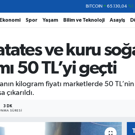
DOLAR
47,7436
%0.1
EURO
55,2510
%0.3
Ekonomi
Spor
Yaşam
Bilim ve Teknoloji
Asayiş
D
STERLİN
64,4811
%0.3
GRAM ALTIN
6648.99
%2.5
tates ve kuru soğ
BİST100
13.773
%-1
BITCOIN
65.130,04
%1.
mı 50 TL’yi geçti
anın kilogram fiyatı marketlerde 50 TL’nin
a çıkarıldı.
3 DK
NMA SÜRESI