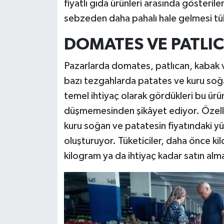
fiyatlı gıda ürünleri arasında gösteri
sebzeden daha pahalı hale gelmesi tük
DOMATES VE PATLIC
Pazarlarda domates, patlıcan, kabak ve 
bazı tezgahlarda patates ve kuru soğa
temel ihtiyaç olarak gördükleri bu ürü
düşmemesinden şikâyet ediyor. Özelli
kuru soğan ve patatesin fiyatındaki yü
oluşturuyor. Tüketiciler, daha önce kil
kilogram ya da ihtiyaç kadar satın alma