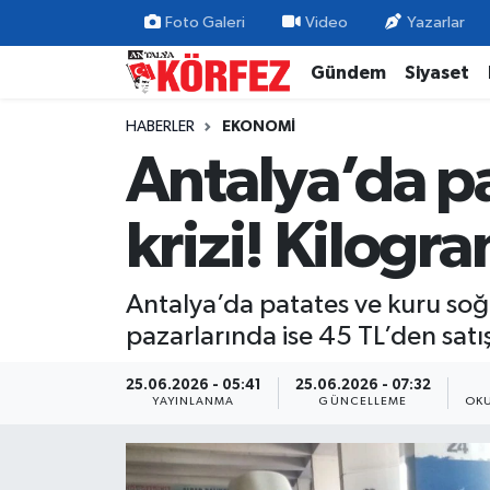
Foto Galeri
Video
Yazarlar
Gündem
Siyaset
Gündem
Nöbetçi Eczaneler
HABERLER
EKONOMI
Siyaset
Hava Durumu
Antalya’da pa
Yerel Yönetim
Trafik Durumu
krizi! Kilogra
Ekonomi
Süper Lig Puan Durumu ve Fikstür
Antalya’da patates ve kuru soğ
Spor
Tüm Manşetler
pazarlarında ise 45 TL’den satış
Yaşam
Son Dakika Haberleri
25.06.2026 - 05:41
25.06.2026 - 07:32
YAYINLANMA
GÜNCELLEME
OKU
Asayiş
Haber Arşivi
Dünya