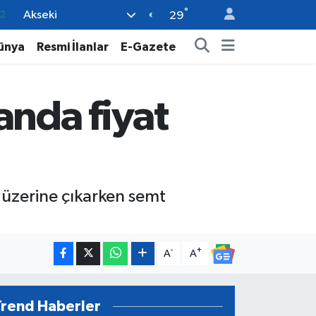
°
Akseki
8
29
2
ünya
Resmi İlanlar
E-Gazete
8
9
anda fiyat
9
2
 üzerine çıkarken semt
-
+
A
A
Trend Haberler