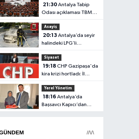
21:30
Antalya Tabip
Odası açıklaması TBMM
gündeminde
Asayiş
20:13
Antalya’da seyir
halindeki LPG’li
otomobil alev aldı: 4
Siyaset
yaralı
19:18
CHP Gazipaşa'da
kira krizi hortladı: İl
Başkanlığı mahkemeye
Yerel Yönetim
gitti
18:16
Antalya’da
Başsavcı Kapıcı’dan
şehit annesi Aysel
Belen’e anlamlı ziyaret