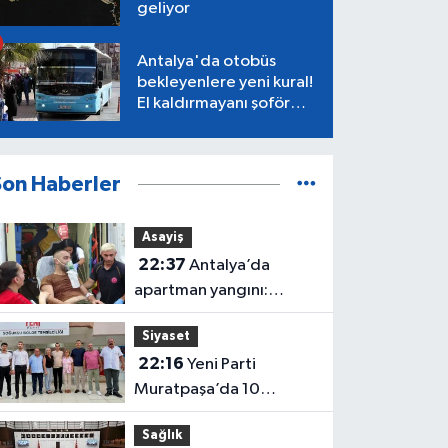
geliyor
Antalya'da otobüs
bekleyenlere yeni kural!
El kaldırmayanı şoför
almayacak
Son Haberler
Asayiş
22:37
Antalya’da
apartman yangını:
Mahsur kalan aile
Siyaset
kurtarıldı
22:16
Yeni Parti
Muratpaşa’da 10
belediye meclis üyesiyle
Sağlık
güçlendi