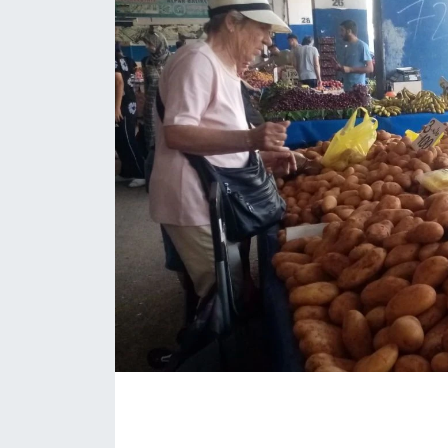
Eğitim
Sağlık
Magazin
Turizm
Çevre
Kültür ve Sanat
Sivil Toplum
Tarım
Bilim ve Teknoloji