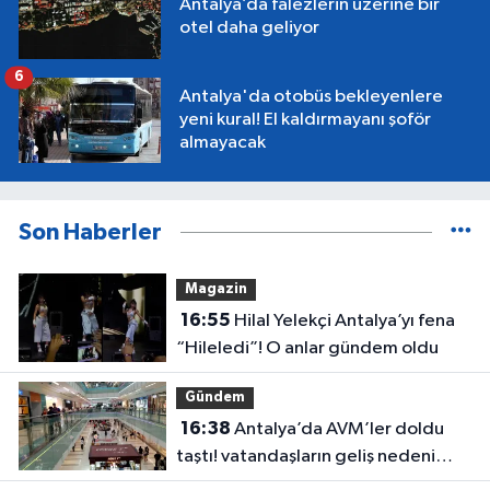
Antalya’da falezlerin üzerine bir
otel daha geliyor
6
Antalya'da otobüs bekleyenlere
yeni kural! El kaldırmayanı şoför
almayacak
Son Haberler
Magazin
16:55
Hilal Yelekçi Antalya’yı fena
“Hileledi”! O anlar gündem oldu
Gündem
16:38
Antalya’da AVM’ler doldu
taştı! vatandaşların geliş nedeni
farklı çıktı