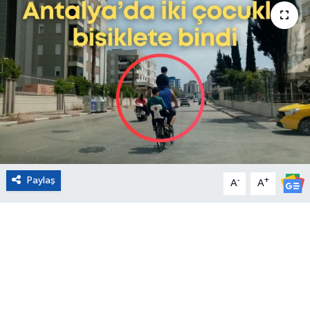
Eğitim
Sağlık
Magazin
Turizm
Çevre
Paylaş
-
+
A
A
Kültür ve Sanat
Sivil Toplum
Tarım
Bilim ve Teknoloji