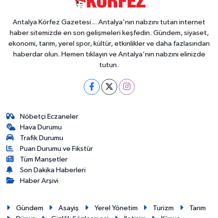
Antalya Körfez Gazetesi... Antalya'nın nabzını tutan internet
haber sitemizde en son gelişmeleri keşfedin. Gündem, siyaset,
ekonomi, tarım, yerel spor, kültür, etkinlikler ve daha fazlasından
haberdar olun. Hemen tıklayın ve Antalya'nın nabzını elinizde
tutun.
Nöbetçi Eczaneler
Hava Durumu
Trafik Durumu
Puan Durumu ve Fikstür
Tüm Manşetler
Son Dakika Haberleri
Haber Arşivi
Gündem
Asayiş
Yerel Yönetim
Turizm
Tarım