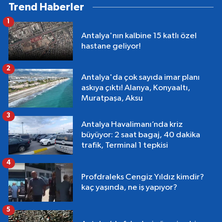
Trend Haberler
1
Antalya'nın kalbine 15 katlı özel
hastane geliyor!
2
Antalya'da çok sayıda imar planı
askıya çıktı! Alanya, Konyaaltı,
Muratpaşa, Aksu
3
Antalya Havalimanı’nda kriz
büyüyor: 2 saat bagaj, 40 dakika
trafik, Terminal 1 tepkisi
4
Profdraleks Cengiz Yıldız kimdir?
kaç yaşında, ne iş yapıyor?
5