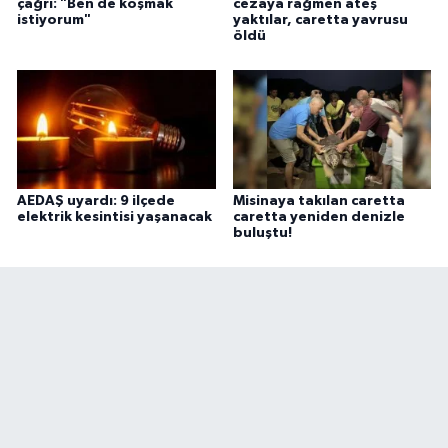
çağrı: "Ben de koşmak
cezaya rağmen ateş
istiyorum"
yaktılar, caretta yavrusu
öldü
AEDAŞ uyardı: 9 ilçede
Misinaya takılan caretta
elektrik kesintisi yaşanacak
caretta yeniden denizle
buluştu!