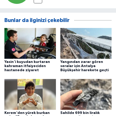
Bunlar da ilginizi çekebilir
Yasin'i kuyudan kurtaran
Yangından zarar gören
kahraman itfaiyeciden
seralar için Antalya
hastanede ziyaret
Büyükşehir harekete geçti
Kerem'den yürek burkan
Sahilde 699 bin liralık