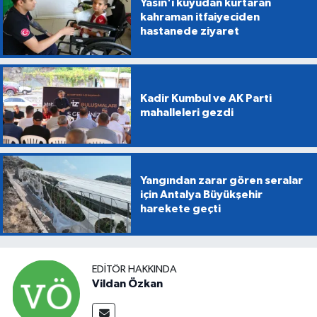
Yasin'i kuyudan kurtaran
kahraman itfaiyeciden
hastanede ziyaret
Kadir Kumbul ve AK Parti
mahalleleri gezdi
Yangından zarar gören seralar
için Antalya Büyükşehir
harekete geçti
EDITÖR HAKKINDA
Vildan Özkan