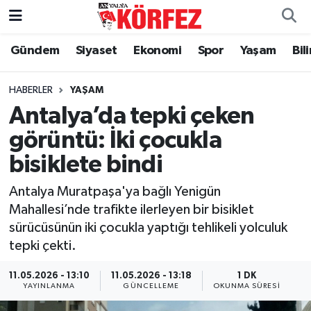
Gündem
Siyaset
Ekonomi
Spor
Yaşam
Bil
Gündem
Nöbetçi Eczaneler
Siyaset
Hava Durumu
HABERLER
YAŞAM
Antalya’da tepki çeken
Yerel Yönetim
Trafik Durumu
görüntü: İki çocukla
bisiklete bindi
Ekonomi
Süper Lig Puan Durumu ve Fikstür
Antalya Muratpaşa'ya bağlı Yenigün
Spor
Tüm Manşetler
Mahallesi’nde trafikte ilerleyen bir bisiklet
sürücüsünün iki çocukla yaptığı tehlikeli yolculuk
Yaşam
Son Dakika Haberleri
tepki çekti.
Asayiş
Haber Arşivi
11.05.2026 - 13:10
11.05.2026 - 13:18
1 DK
YAYINLANMA
GÜNCELLEME
OKUNMA SÜRESI
Dünya