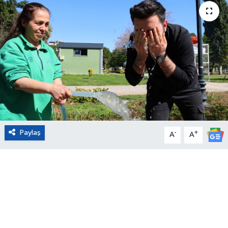
Eğitim
Sağlık
Magazin
Turizm
Çevre
Paylaş
-
+
A
A
Kültür ve Sanat
Sivil Toplum
Tarım
Bilim ve Teknoloji