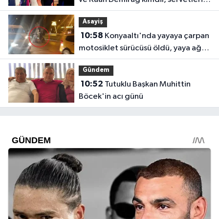
ne kadar?
Asayiş
10:58
Konyaaltı'nda yayaya çarpan
motosiklet sürücüsü öldü, yaya ağır
yaralı
Gündem
10:52
Tutuklu Başkan Muhittin
Böcek'in acı günü