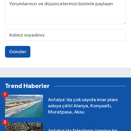
Gönder
Trend Haberler
1
Antalya'da çok sayıda imar planı
askıya çıktı! Alanya, Konyaaltı,
Muratpaşa, Aksu
2
Antalya’da falezlerin üzerine bir