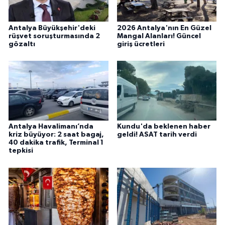
Antalya Büyükşehir'deki
2026 Antalya'nın En Güzel
rüşvet soruşturmasında 2
Mangal Alanları! Güncel
gözaltı
giriş ücretleri
Antalya Havalimanı’nda
Kundu'da beklenen haber
kriz büyüyor: 2 saat bagaj,
geldi! ASAT tarih verdi
40 dakika trafik, Terminal 1
tepkisi