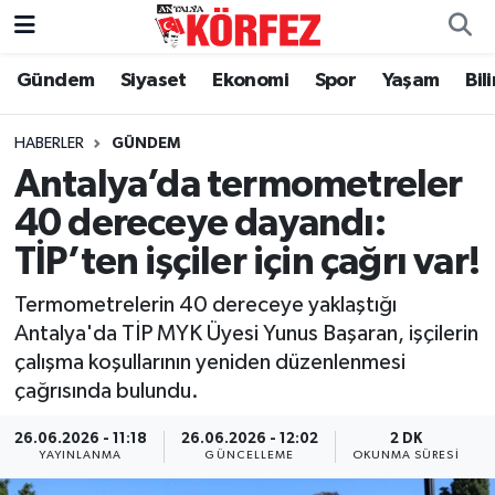
Gündem
Siyaset
Ekonomi
Spor
Yaşam
Bil
Gündem
Nöbetçi Eczaneler
Siyaset
Hava Durumu
HABERLER
GÜNDEM
Antalya’da termometreler
Yerel Yönetim
Trafik Durumu
40 dereceye dayandı:
TİP’ten işçiler için çağrı var!
Ekonomi
Süper Lig Puan Durumu ve Fikstür
Termometrelerin 40 dereceye yaklaştığı
Spor
Tüm Manşetler
Antalya'da TİP MYK Üyesi Yunus Başaran, işçilerin
çalışma koşullarının yeniden düzenlenmesi
Yaşam
Son Dakika Haberleri
çağrısında bulundu.
Asayiş
Haber Arşivi
26.06.2026 - 11:18
26.06.2026 - 12:02
2 DK
YAYINLANMA
GÜNCELLEME
OKUNMA SÜRESI
Dünya