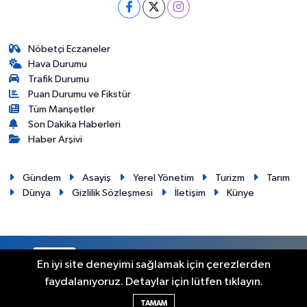
Nöbetçi Eczaneler
Hava Durumu
Trafik Durumu
Puan Durumu ve Fikstür
Tüm Manşetler
Son Dakika Haberleri
Haber Arşivi
Gündem
Asayiş
Yerel Yönetim
Turizm
Tarım
Dünya
Gizlilik Sözleşmesi
İletişim
Künye
RSS
Copyright © 2012. Her hakkı saklıdır.
En iyi site deneyimi sağlamak için çerezlerden
faydalanıyoruz. Detaylar için lütfen tıklayın.
Haber Yazılımı:
TE Bilişim
TAMAM