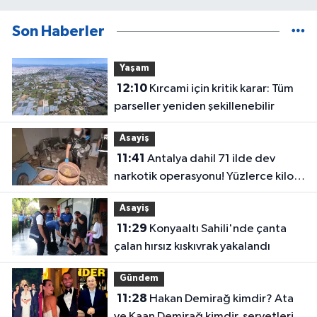
Son Haberler
Yaşam
12:10
Kırcami için kritik karar: Tüm
parseller yeniden şekillenebilir
Asayiş
11:41
Antalya dahil 71 ilde dev
narkotik operasyonu! Yüzlerce kilo
uyuşturucu ele geçirildi
Asayiş
11:29
Konyaaltı Sahili'nde çanta
çalan hırsız kıskıvrak yakalandı
Gündem
11:28
Hakan Demirağ kimdir? Ata
ve Kaan Demirağ kimdir, servetleri