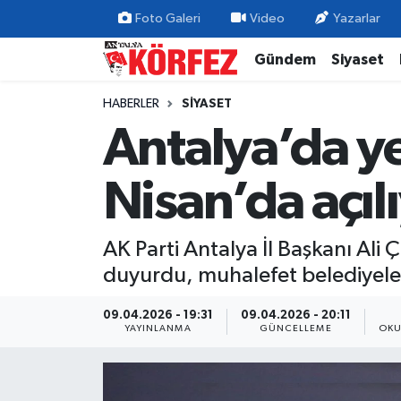
Foto Galeri
Video
Yazarlar
Gündem
Siyaset
Gündem
Nöbetçi Eczaneler
HABERLER
SIYASET
Siyaset
Hava Durumu
Antalya’da ye
Yerel Yönetim
Trafik Durumu
Nisan’da açıl
Ekonomi
Süper Lig Puan Durumu ve Fikstür
AK Parti Antalya İl Başkanı Ali
Spor
Tüm Manşetler
duyurdu, muhalefet belediyeler
Yaşam
Son Dakika Haberleri
09.04.2026 - 19:31
09.04.2026 - 20:11
YAYINLANMA
GÜNCELLEME
OKU
Asayiş
Haber Arşivi
Dünya