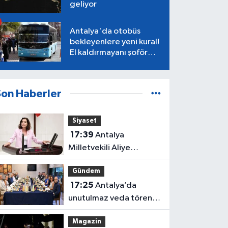
geliyor
Antalya'da otobüs
bekleyenlere yeni kural!
El kaldırmayanı şoför
almayacak
Son Haberler
Siyaset
17:39
Antalya
Milletvekili Aliye
Coşar'dan Çocuk Yasası
Gündem
tepkisi
17:25
Antalya’da
unutulmaz veda töreni!
Protokol buluştu
Magazin