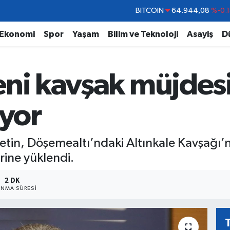
DOLAR
47,7436
%0.1
EURO
55,2510
%0.3
Ekonomi
Spor
Yaşam
Bilim ve Teknoloji
Asayiş
D
STERLİN
64,4811
%0.3
GRAM ALTIN
6660.55
%0.0
ni kavşak müjdesi:
BİST100
13.779
%-1
BITCOIN
64.944,08
%-0.
ıyor
 Çetin, Döşemealtı’ndaki Altınkale Kavşağı’
ine yüklendi.
2 DK
NMA SÜRESI