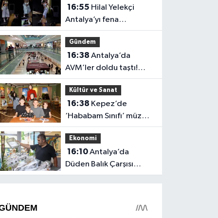
16:55
Hilal Yelekçi
Antalya’yı fena
“Hileledi”! O anlar
Gündem
gündem oldu
16:38
Antalya’da
AVM’ler doldu taştı!
vatandaşların geliş
Kültür ve Sanat
nedeni farklı çıktı
16:38
Kepez’de
‘Hababam Sınıfı’ müzesi
boş kalmıyor: Ayda 7 bin
Ekonomi
ziyaretçi
16:10
Antalya’da
Düden Balık Çarşısı
balıkseverlerin uğrak
noktası oldu