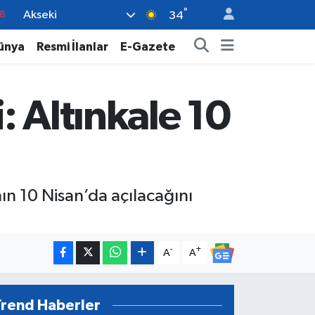
°
Akseki
8
34
2
ünya
Resmi İlanlar
E-Gazete
8
3
 Altınkale 10
4
18
nın 10 Nisan’da açılacağını
-
+
A
A
Trend Haberler