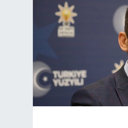
Eğitim
Sağlık
Magazin
Turizm
Çevre
Kültür ve Sanat
Sivil Toplum
Tarım
Bilim ve Teknoloji