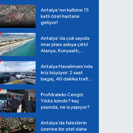
Antalya'nın kalbine 15
katlı özel hastane
geliyor!
Antalya'da çok sayıda
imar planı askıya çıktı!
Alanya, Konyaaltı,
Muratpaşa, Aksu
Antalya Havalimanı’nda
kriz büyüyor: 2 saat
bagaj, 40 dakika trafik,
Terminal 1 tepkisi
Profdraleks Cengiz
Yıldız kimdir? kaç
yaşında, ne iş yapıyor?
Antalya’da falezlerin
üzerine bir otel daha