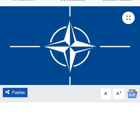
Eğitim
Sağlık
Magazin
Turizm
Çevre
Kültür ve Sanat
Paylaş
-
+
A
A
Sivil Toplum
Tarım
Bilim ve Teknoloji