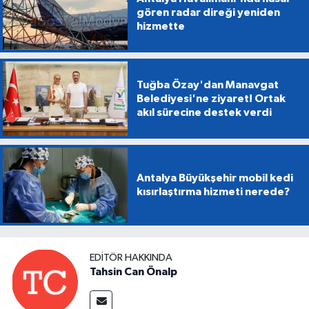
gören radar direği yeniden
hizmette
Tuğba Özay'dan Manavgat
Belediyesi'ne ziyaret! Ortak
akıl sürecine destek verdi
Antalya Büyükşehir mobil kedi
kısırlaştırma hizmeti nerede?
EDITÖR HAKKINDA
Tahsin Can Önalp