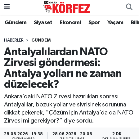
Gündem
Siyaset
Ekonomi
Spor
Yaşam
Bil
Gündem
Nöbetçi Eczaneler
Siyaset
Hava Durumu
HABERLER
GÜNDEM
Antalyalılardan NATO
Yerel Yönetim
Trafik Durumu
Zirvesi göndermesi:
Antalya yolları ne zaman
Ekonomi
Süper Lig Puan Durumu ve Fikstür
düzelecek?
Spor
Tüm Manşetler
Ankara’daki NATO Zirvesi hazırlıkları sonrası
Yaşam
Son Dakika Haberleri
Antalyalılar, bozuk yollar ve sivrisinek sorununa
dikkat çekerek, “Çözüm için Antalya’da da NATO
Asayiş
Haber Arşivi
Zirvesi mi gerekiyor?” diye sordu.
Dünya
28.06.2026 - 19:38
28.06.2026 - 20:06
2 DK
YAYINLANMA
GÜNCELLEME
OKUNMA SÜRESI