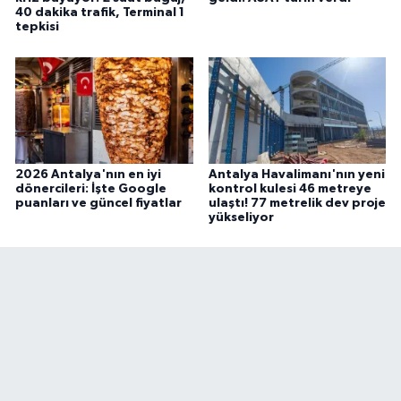
40 dakika trafik, Terminal 1
tepkisi
2026 Antalya'nın en iyi
Antalya Havalimanı'nın yeni
dönercileri: İşte Google
kontrol kulesi 46 metreye
puanları ve güncel fiyatlar
ulaştı! 77 metrelik dev proje
yükseliyor