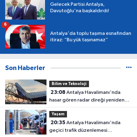
Gelecek Partisi Antalya,
Davutoğlu'na başkaldırdı!
6
Antalya'da toplu taşıma esnafından
itiraz: “Bu yük taşınamaz”
Son Haberler
Bilim ve Teknoloji
23:08
Antalya Havalimanı'nda
hasar gören radar direği yeniden
hizmette
Yaşam
20:35
Antalya Havalimanı'nda
geçici trafik düzenlemesi