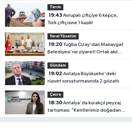
uygulanacak! Yolculara uyarı
Tarım
19:43
Avrupalı çiftçiye 6 kepçe,
Türk çiftçisine 1 kaşık!
Yerel Yönetim
19:20
Tuğba Özay'dan Manavgat
Belediyesi'ne ziyaret! Ortak akıl
sürecine destek verdi
Gündem
19:02
Antalya Büyükşehir'deki
rüşvet soruşturmasında 2 gözaltı
Çevre
18:30
Antalya'da kurakçıl peyzaj
tartışması: "Kentlerimiz doğadan
koparılıyor"