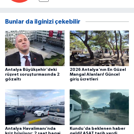
Bunlar da ilginizi çekebilir
Antalya Büyükşehir'deki
2026 Antalya'nın En Güzel
rüşvet soruşturmasında 2
Mangal Alanları! Güncel
gözaltı
giriş ücretleri
Antalya Havalimanı’nda
Kundu'da beklenen haber
kriz büyüyor: 2 saat bagaj,
geldi! ASAT tarih verdi