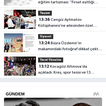
eğitim tartışması: “Fırsat eşitliği
yok”
Yaşam
13:36
Cengiz Aytmatov
Kütüphanesi’ne ailesinden özel
bağış
Siyaset
13:24
Büşra Özdemir’in
makamındaki fotoğraf dikkat çekti:
Özgür Özel ve Muhittin Böcek!
Yerel Yönetim
13:12
Kocagöz Altınova’da
açıkladı: Kreş, spor tesisi ve 13
dönümlük park geliyor