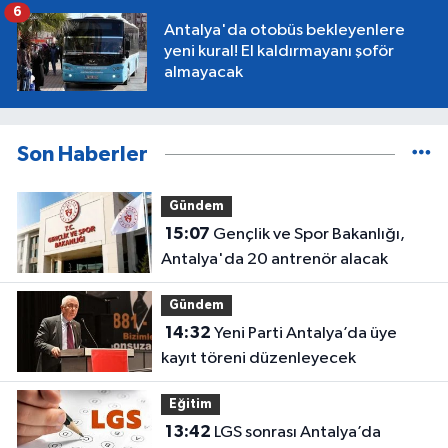
6
Antalya'da otobüs bekleyenlere
yeni kural! El kaldırmayanı şoför
almayacak
Son Haberler
Gündem
15:07
Gençlik ve Spor Bakanlığı,
Antalya'da 20 antrenör alacak
Gündem
14:32
Yeni Parti Antalya’da üye
kayıt töreni düzenleyecek
Eğitim
13:42
LGS sonrası Antalya’da