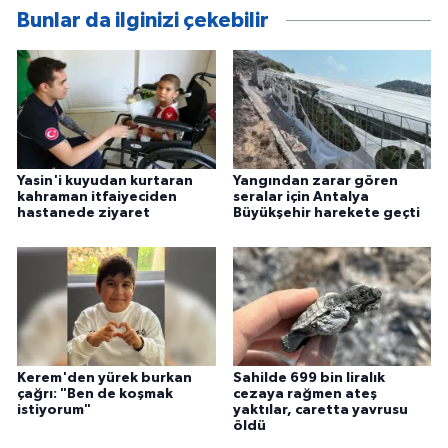
Bunlar da ilginizi çekebilir
Yasin'i kuyudan kurtaran
Yangından zarar gören
kahraman itfaiyeciden
seralar için Antalya
hastanede ziyaret
Büyükşehir harekete geçti
Kerem'den yürek burkan
Sahilde 699 bin liralık
çağrı: "Ben de koşmak
cezaya rağmen ateş
istiyorum"
yaktılar, caretta yavrusu
öldü