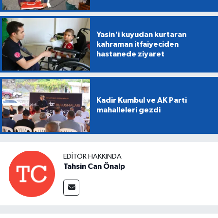
Yasin'i kuyudan kurtaran
kahraman itfaiyeciden
hastanede ziyaret
Kadir Kumbul ve AK Parti
mahalleleri gezdi
EDITÖR HAKKINDA
Tahsin Can Önalp