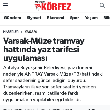
Gündem
Siyaset
Ekonomi
Spor
Yaşam
Bil
Gündem
Nöbetçi Eczaneler
Siyaset
Hava Durumu
HABERLER
YAŞAM
Varsak-Müze tramvay
Yerel Yönetim
Trafik Durumu
hattında yaz tarifesi
uygulaması
Ekonomi
Süper Lig Puan Durumu ve Fikstür
Antalya Büyükşehir Belediyesi, yaz dönemi
Spor
Tüm Manşetler
nedeniyle ANTRAY Varsak-Müze (T3) hattındaki
sefer saatlerinin güncellediğini duyurdu.
Yaşam
Son Dakika Haberleri
Tramvayların ilk ve son sefer saatleri yeniden
düzenlenirken, resmi tatillerde farklı
Asayiş
Haber Arşivi
uygulamaların yapılabileceği bildirildi.
Dünya