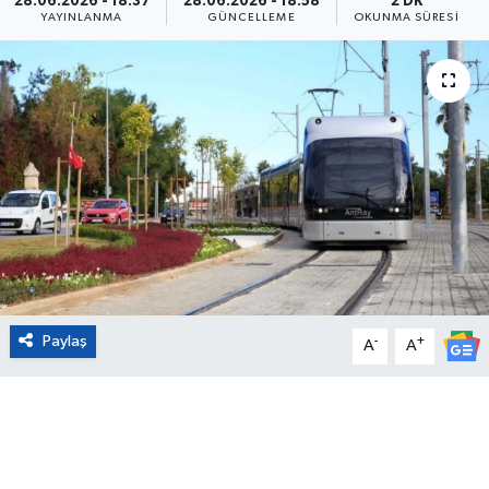
28.06.2026 - 18:37
28.06.2026 - 18:58
2 DK
YAYINLANMA
GÜNCELLEME
OKUNMA SÜRESI
Eğitim
Sağlık
Magazin
Turizm
Çevre
Kültür ve Sanat
Paylaş
-
+
A
A
Sivil Toplum
Tarım
Bilim ve Teknoloji