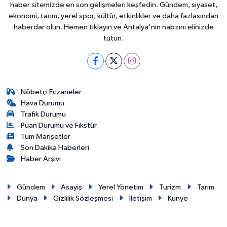
haber sitemizde en son gelişmeleri keşfedin. Gündem, siyaset,
ekonomi, tarım, yerel spor, kültür, etkinlikler ve daha fazlasından
haberdar olun. Hemen tıklayın ve Antalya'nın nabzını elinizde
tutun.
Nöbetçi Eczaneler
Hava Durumu
Trafik Durumu
Puan Durumu ve Fikstür
Tüm Manşetler
Son Dakika Haberleri
Haber Arşivi
Gündem
Asayiş
Yerel Yönetim
Turizm
Tarım
Dünya
Gizlilik Sözleşmesi
İletişim
Künye