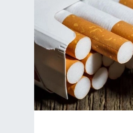
Eğitim
Sağlık
Magazin
Turizm
Çevre
Kültür ve Sanat
Sivil Toplum
Tarım
Bilim ve Teknoloji