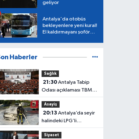
geliyor
Antalya'da otobüs
bekleyenlere yeni kural!
El kaldırmayanı şoför
almayacak
Son Haberler
Sağlık
21:30
Antalya Tabip
Odası açıklaması TBMM
gündeminde
Asayiş
20:13
Antalya’da seyir
halindeki LPG’li
otomobil alev aldı: 4
Siyaset
yaralı