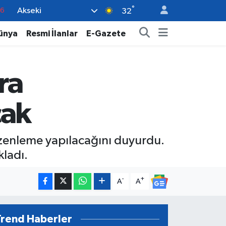
°
Akseki
17
32
01
ünya
Resmi İlanlar
E-Gazete
02
12
ra
4
76
cak
düzenleme yapılacağını duyurdu.
kladı.
-
+
A
A
Trend Haberler