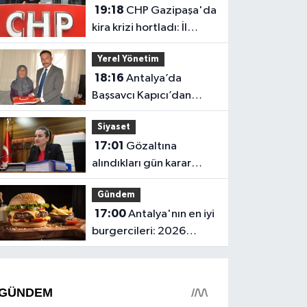
19:18
CHP Gazipaşa'da
kira krizi hortladı: İl
Başkanlığı mahkemeye
Yerel Yönetim
gitti
18:16
Antalya’da
Başsavcı Kapıcı’dan
şehit annesi Aysel
Siyaset
Belen’e anlamlı ziyaret
17:01
Gözaltına
alındıkları gün karar
verilmiş! Büşra
Gündem
Özdemir'in oluru ortaya
17:00
Antalya'nın en iyi
çıktı
burgercileri: 2026
fiyatları