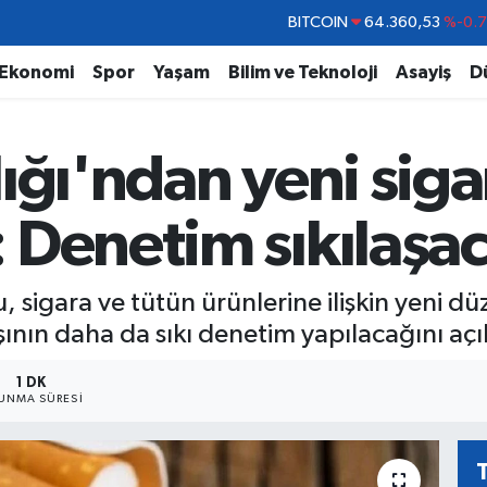
DOLAR
47,7069
%0.
EURO
55,0265
%0.
Ekonomi
Spor
Yaşam
Bilim ve Teknoloji
Asayiş
D
STERLİN
64,1897
%0.
GRAM ALTIN
6618.49
%2.
ığı'ndan yeni siga
BİST100
13.887
%6
BITCOIN
64.360,53
%-0.
 Denetim sıkılaşa
 sigara ve tütün ürünlerine ilişkin yeni 
ışının daha da sıkı denetim yapılacağını açı
1 DK
UNMA SÜRESI