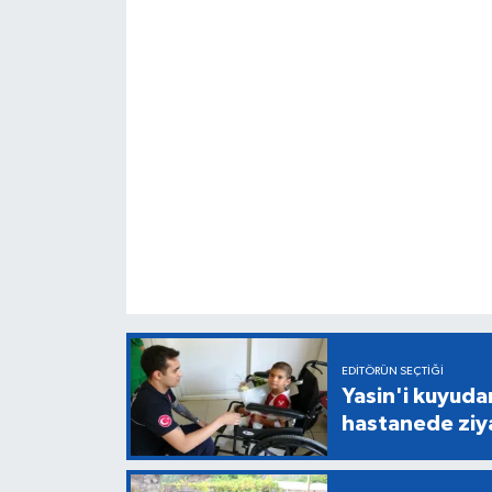
EDITÖRÜN SEÇTIĞI
Yasin'i kuyuda
hastanede ziy