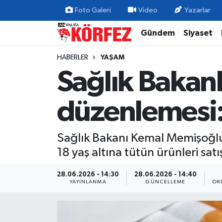
Foto Galeri
Video
Yazarlar
Gündem
Siyaset
Gündem
Nöbetçi Eczaneler
HABERLER
YAŞAM
Siyaset
Hava Durumu
Sağlık Bakanl
Yerel Yönetim
Trafik Durumu
düzenlemesi:
Ekonomi
Süper Lig Puan Durumu ve Fikstür
Sağlık Bakanı Kemal Memişoğlu,
Spor
Tüm Manşetler
18 yaş altına tütün ürünleri sat
Yaşam
Son Dakika Haberleri
28.06.2026 - 14:30
28.06.2026 - 14:40
YAYINLANMA
GÜNCELLEME
OK
Asayiş
Haber Arşivi
Dünya