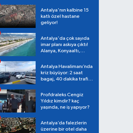
Antalya'nın kalbine 15
katlı özel hastane
geliyor!
Antalya'da çok sayıda
imar planı askıya çıktı!
Alanya, Konyaaltı,
Muratpaşa, Aksu
Antalya Havalimanı’nda
kriz büyüyor: 2 saat
bagaj, 40 dakika trafik,
Terminal 1 tepkisi
Profdraleks Cengiz
Yıldız kimdir? kaç
yaşında, ne iş yapıyor?
Antalya’da falezlerin
üzerine bir otel daha