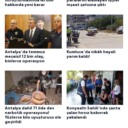
soruşturmasında iki isim
paralarını alamayan işçiler
hakkında yeni karar
inşaat çatısına çıktı
Antalya'da temmuz
Kumluca'da nikâh hayali
mesaisi! 12 bin olay,
yarım kaldı!
binlerce operasyon
Antalya dahil 71 ilde dev
Konyaaltı Sahili'nde çanta
narkotik operasyonu!
çalan hırsız kıskıvrak
Yüzlerce kilo uyuşturucu ele
yakalandı
geçirildi