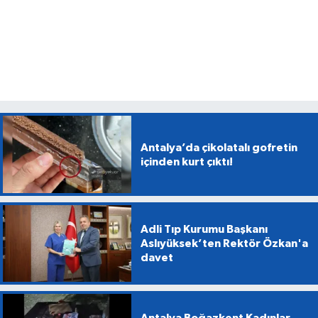
Antalya’da çikolatalı gofretin
içinden kurt çıktı!
Adli Tıp Kurumu Başkanı
Aslıyüksek’ten Rektör Özkan'a
davet