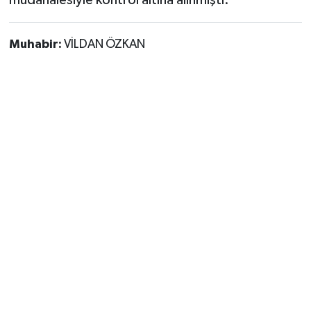
müdahalesiyle kontrol altına alınmıştı.
Muhabir:
VİLDAN ÖZKAN