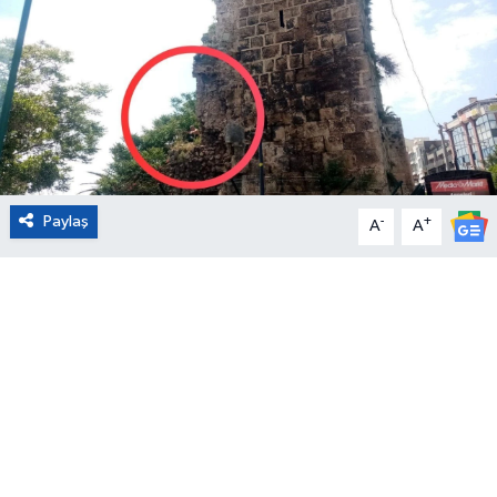
Eğitim
Sağlık
Magazin
Turizm
Paylaş
-
+
A
A
Çevre
Kültür ve Sanat
Sivil Toplum
Tarım
Bilim ve Teknoloji