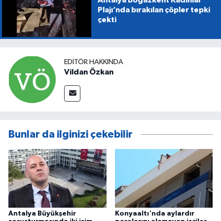
Antalya Boğazkent Kadınlar
Plajı’nda bırakılan çöpler tepki
çekti
EDITÖR HAKKINDA
Vildan Özkan
Bunlar da ilginizi çekebilir
Antalya Büyükşehir
Konyaaltı'nda aylardır