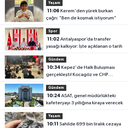
Yaşam
11:06
Kerem'den yürek burkan
çağrı: "Ben de koşmak istiyorum"
Spor
11:02
Antalyaspor’da transfer
yasağı kalkıyor: İşte açıklanan o tarih
Gündem
10:34
Kepez'de Halk Buluşması
gerçekleşti! Kocagöz ve CHP
yönetimi vatandaşı dinledi
Gündem
10:24
ASAT, genel müdürlükteki
kafeteryayı 3 yıllığına kiraya verecek
Yaşam
10:11
Sahilde 699 bin liralık cezaya