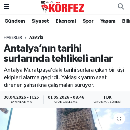
Gündem
Siyaset
Ekonomi
Spor
Yaşam
Bil
Gündem
Nöbetçi Eczaneler
Siyaset
Hava Durumu
HABERLER
ASAYIŞ
Antalya’nın tarihi
Yerel Yönetim
Trafik Durumu
surlarında tehlikeli anlar
Ekonomi
Süper Lig Puan Durumu ve Fikstür
Antalya Muratpaşa’daki tarihi surlara çıkan bir kişi
ekipleri alarma geçirdi. Yaklaşık yarım saat
Spor
Tüm Manşetler
direnen şahsı ikna çalışmaları sürüyor.
Yaşam
Son Dakika Haberleri
30.04.2026 - 11:25
01.05.2026 - 08:46
1 DK
YAYINLANMA
GÜNCELLEME
OKUNMA SÜRESI
Asayiş
Haber Arşivi
Dünya