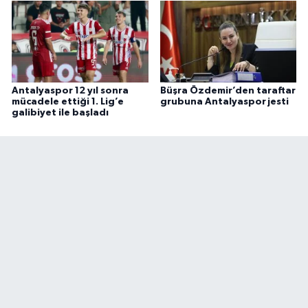
Antalyaspor 12 yıl sonra
Büşra Özdemir’den taraftar
mücadele ettiği 1. Lig’e
grubuna Antalyaspor jesti
galibiyet ile başladı