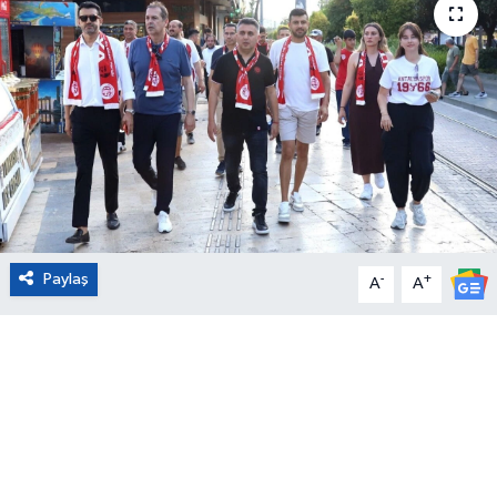
Eğitim
Sağlık
Magazin
Turizm
Çevre
Paylaş
-
+
A
A
Kültür ve Sanat
Sivil Toplum
Tarım
Bilim ve Teknoloji