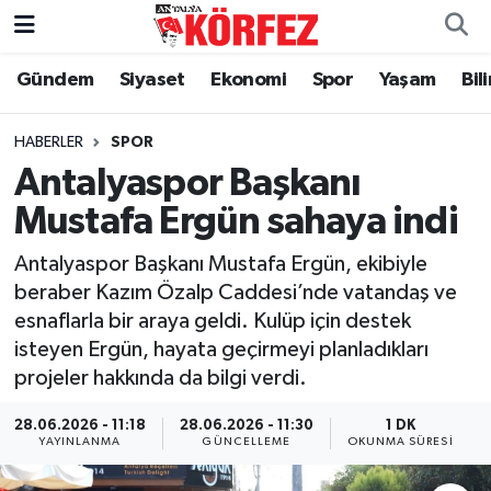
Gündem
Siyaset
Ekonomi
Spor
Yaşam
Bil
Gündem
Nöbetçi Eczaneler
Siyaset
Hava Durumu
HABERLER
SPOR
Antalyaspor Başkanı
Yerel Yönetim
Trafik Durumu
Mustafa Ergün sahaya indi
Ekonomi
Süper Lig Puan Durumu ve Fikstür
Antalyaspor Başkanı Mustafa Ergün, ekibiyle
beraber Kazım Özalp Caddesi’nde vatandaş ve
Spor
Tüm Manşetler
esnaflarla bir araya geldi. Kulüp için destek
isteyen Ergün, hayata geçirmeyi planladıkları
Yaşam
Son Dakika Haberleri
projeler hakkında da bilgi verdi.
Asayiş
Haber Arşivi
28.06.2026 - 11:18
28.06.2026 - 11:30
1 DK
YAYINLANMA
GÜNCELLEME
OKUNMA SÜRESI
Dünya