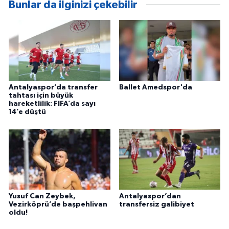
Bunlar da ilginizi çekebilir
Antalyaspor’da transfer
Ballet Amedspor'da
tahtası için büyük
hareketlilik: FIFA’da sayı
14’e düştü
Yusuf Can Zeybek,
Antalyaspor’dan
Vezirköprü’de başpehlivan
transfersiz galibiyet
oldu!