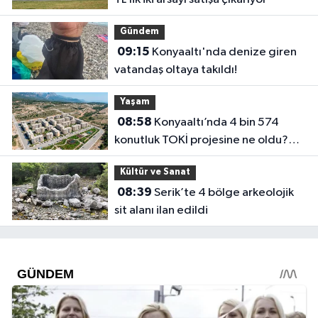
Gündem
09:15
Konyaaltı'nda denize giren
vatandaş oltaya takıldı!
Yaşam
08:58
Konyaaltı’nda 4 bin 574
konutluk TOKİ projesine ne oldu?
Hak sahipleri beklemede
Kültür ve Sanat
08:39
Serik’te 4 bölge arkeolojik
sit alanı ilan edildi