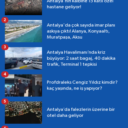
Antalya'nın kalbine 15 katlı özel
hastane geliyor!
2
Antalya'da çok sayıda imar planı
askıya çıktı! Alanya, Konyaaltı,
Muratpaşa, Aksu
3
Antalya Havalimanı’nda kriz
büyüyor: 2 saat bagaj, 40 dakika
trafik, Terminal 1 tepkisi
4
Profdraleks Cengiz Yıldız kimdir?
kaç yaşında, ne iş yapıyor?
5
Antalya’da falezlerin üzerine bir
otel daha geliyor