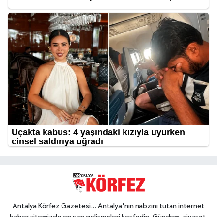
Antalya Körfez Gazetesi... Antalya'nın nabzını tutan internet
haber sitemizde en son gelişmeleri keşfedin. Gündem, siyaset,