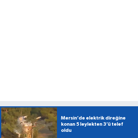
Mersin’de elektrik direğine
konan 5 leylekten 3’ü telef
oldu