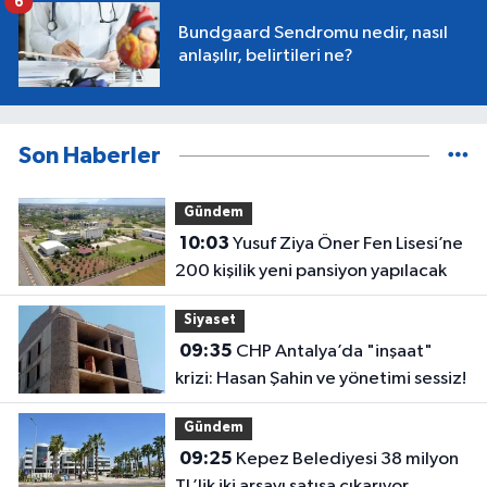
6
Bundgaard Sendromu nedir, nasıl
anlaşılır, belirtileri ne?
Son Haberler
Gündem
10:03
Yusuf Ziya Öner Fen Lisesi’ne
200 kişilik yeni pansiyon yapılacak
Siyaset
09:35
CHP Antalya’da "inşaat"
krizi: Hasan Şahin ve yönetimi sessiz!
Gündem
09:25
Kepez Belediyesi 38 milyon
TL’lik iki arsayı satışa çıkarıyor