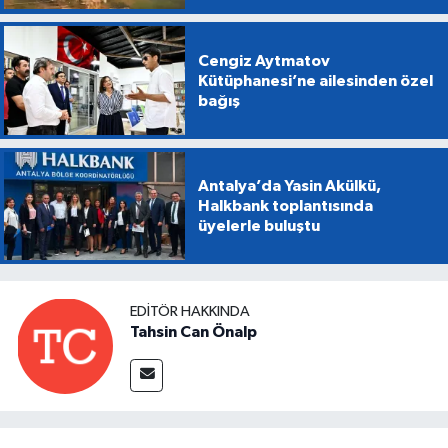
Cengiz Aytmatov
Kütüphanesi’ne ailesinden özel
bağış
Antalya’da Yasin Akülkü,
Halkbank toplantısında
üyelerle buluştu
EDITÖR HAKKINDA
Tahsin Can Önalp