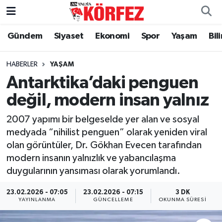
Gündem
Siyaset
Ekonomi
Spor
Yaşam
Bil
Gündem
Nöbetçi Eczaneler
Siyaset
Hava Durumu
HABERLER
YAŞAM
Antarktika’daki penguen
Yerel Yönetim
Trafik Durumu
değil, modern insan yalnız
Ekonomi
Süper Lig Puan Durumu ve Fikstür
2007 yapımı bir belgeselde yer alan ve sosyal
medyada “nihilist penguen” olarak yeniden viral
Spor
Tüm Manşetler
olan görüntüler, Dr. Gökhan Evecen tarafından
modern insanın yalnızlık ve yabancılaşma
Yaşam
Son Dakika Haberleri
duygularının yansıması olarak yorumlandı.
Asayiş
Haber Arşivi
23.02.2026 - 07:05
23.02.2026 - 07:15
3 DK
YAYINLANMA
GÜNCELLEME
OKUNMA SÜRESI
Dünya