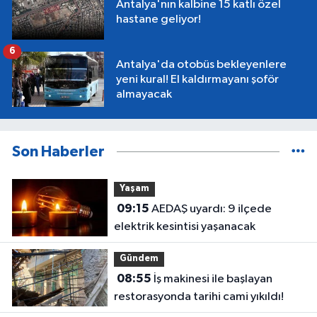
Antalya'nın kalbine 15 katlı özel
hastane geliyor!
6
Antalya'da otobüs bekleyenlere
yeni kural! El kaldırmayanı şoför
almayacak
Son Haberler
Yaşam
09:15
AEDAŞ uyardı: 9 ilçede
elektrik kesintisi yaşanacak
Gündem
08:55
İş makinesi ile başlayan
restorasyonda tarihi cami yıkıldı!