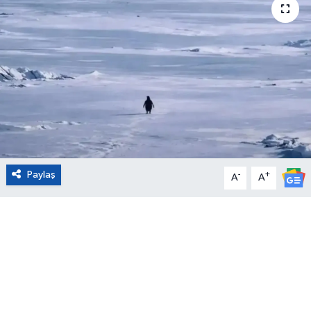
Eğitim
Sağlık
Magazin
Turizm
Çevre
Paylaş
-
+
A
A
Kültür ve Sanat
Sivil Toplum
Tarım
Bilim ve Teknoloji