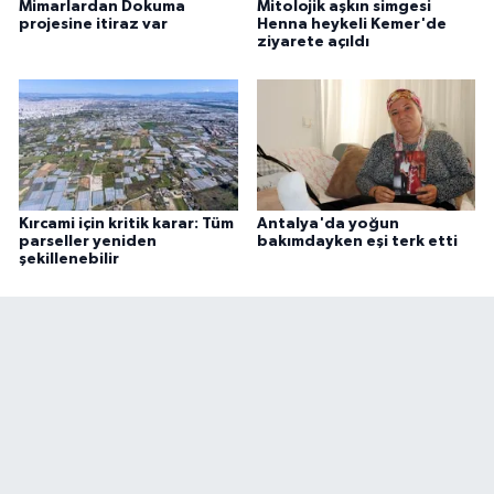
Mimarlardan Dokuma
Mitolojik aşkın simgesi
projesine itiraz var
Henna heykeli Kemer'de
ziyarete açıldı
Kırcami için kritik karar: Tüm
Antalya'da yoğun
parseller yeniden
bakımdayken eşi terk etti
şekillenebilir