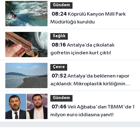
Gündem
08:24
Köprülü Kanyon Millî Park
Müdürlüğü kuruldu
Sağlık
08:16
Antalya’da çikolatalı
gofretin içinden kurt çıktı!
Çevre
07:52
Antalya’da beklenen rapor
açıklandı: Mikroplastik kirliliğinin
kaynağı belli oldu
Gündem
07:46
Veli Ağbaba'dan TBMM'de 1
milyon euro iddiasına yanıt!