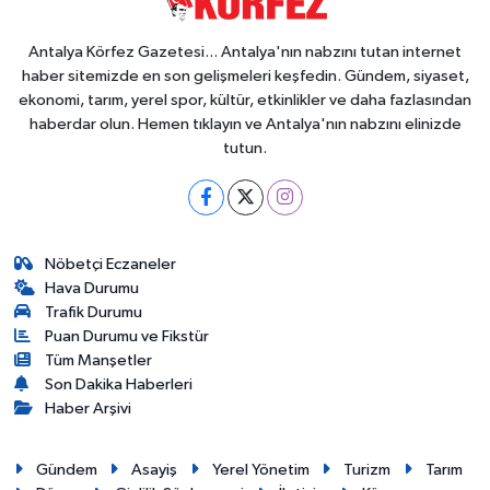
Antalya Körfez Gazetesi... Antalya'nın nabzını tutan internet
haber sitemizde en son gelişmeleri keşfedin. Gündem, siyaset,
ekonomi, tarım, yerel spor, kültür, etkinlikler ve daha fazlasından
haberdar olun. Hemen tıklayın ve Antalya'nın nabzını elinizde
tutun.
Nöbetçi Eczaneler
Hava Durumu
Trafik Durumu
Puan Durumu ve Fikstür
Tüm Manşetler
Son Dakika Haberleri
Haber Arşivi
Gündem
Asayiş
Yerel Yönetim
Turizm
Tarım