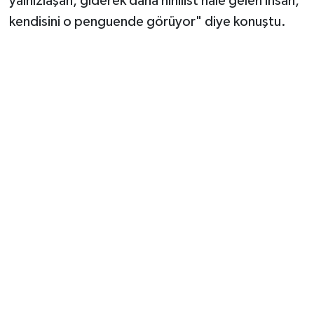
yalnızlaşan, giderek daha nihilist hale gelen insan,
kendisini o penguende görüyor" diye konuştu.