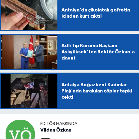
Antalya’da çikolatalı gofretin
içinden kurt çıktı!
Adli Tıp Kurumu Başkanı
Aslıyüksek’ten Rektör Özkan'a
davet
Antalya Boğazkent Kadınlar
Plajı’nda bırakılan çöpler tepki
çekti
EDITÖR HAKKINDA
Vildan Özkan