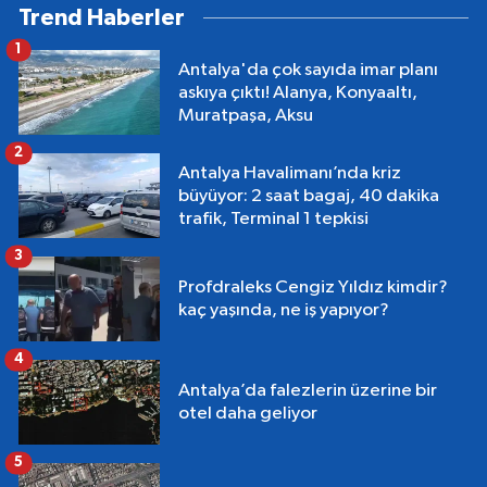
Trend Haberler
1
Antalya'da çok sayıda imar planı
askıya çıktı! Alanya, Konyaaltı,
Muratpaşa, Aksu
2
Antalya Havalimanı’nda kriz
büyüyor: 2 saat bagaj, 40 dakika
trafik, Terminal 1 tepkisi
3
Profdraleks Cengiz Yıldız kimdir?
kaç yaşında, ne iş yapıyor?
4
Antalya’da falezlerin üzerine bir
otel daha geliyor
5