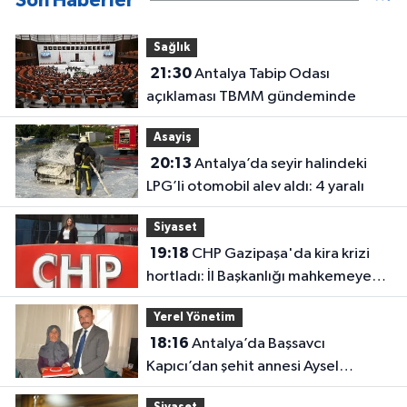
Son Haberler
Sağlık
21:30
Antalya Tabip Odası
açıklaması TBMM gündeminde
Asayiş
20:13
Antalya’da seyir halindeki
LPG’li otomobil alev aldı: 4 yaralı
Siyaset
19:18
CHP Gazipaşa'da kira krizi
hortladı: İl Başkanlığı mahkemeye
gitti
Yerel Yönetim
18:16
Antalya’da Başsavcı
Kapıcı’dan şehit annesi Aysel
Belen’e anlamlı ziyaret