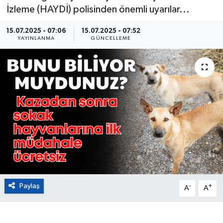
İzleme (HAYDİ) polisinden önemli uyarılar...
Eğitim
15.07.2025 - 07:06
15.07.2025 - 07:52
YAYINLANMA
GÜNCELLEME
Sağlık
Magazin
Turizm
Çevre
Kültür ve Sanat
Sivil Toplum
Paylaş
-
+
A
A
Tarım
Bilim ve Teknoloji