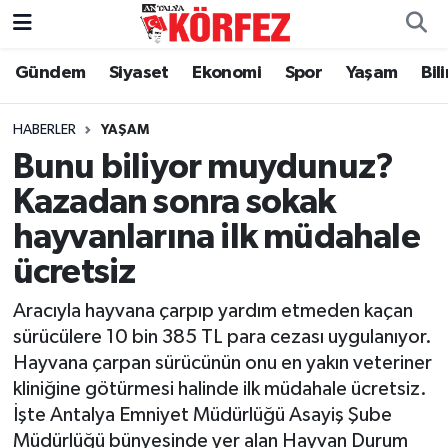
Gündem
Siyaset
Ekonomi
Spor
Yaşam
Bil
Gündem
Nöbetçi Eczaneler
Siyaset
Hava Durumu
HABERLER
YAŞAM
Bunu biliyor muydunuz?
Yerel Yönetim
Trafik Durumu
Kazadan sonra sokak
hayvanlarına ilk müdahale
Ekonomi
Süper Lig Puan Durumu ve Fikstür
ücretsiz
Spor
Tüm Manşetler
Aracıyla hayvana çarpıp yardım etmeden kaçan
Yaşam
Son Dakika Haberleri
sürücülere 10 bin 385 TL para cezası uygulanıyor.
Hayvana çarpan sürücünün onu en yakın veteriner
Asayiş
Haber Arşivi
kliniğine götürmesi halinde ilk müdahale ücretsiz.
İşte Antalya Emniyet Müdürlüğü Asayiş Şube
Dünya
Müdürlüğü bünyesinde yer alan Hayvan Durum