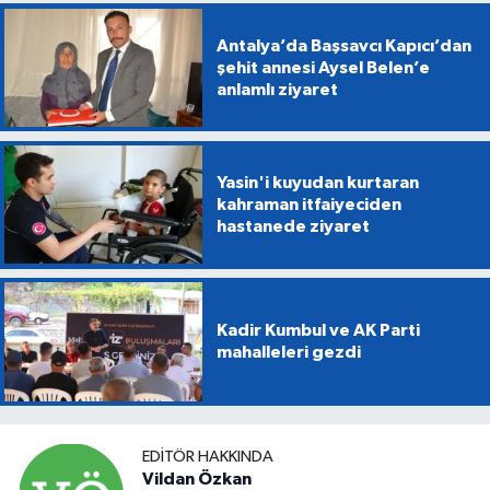
Antalya’da Başsavcı Kapıcı’dan
şehit annesi Aysel Belen’e
anlamlı ziyaret
Yasin'i kuyudan kurtaran
kahraman itfaiyeciden
hastanede ziyaret
Kadir Kumbul ve AK Parti
mahalleleri gezdi
EDITÖR HAKKINDA
Vildan Özkan