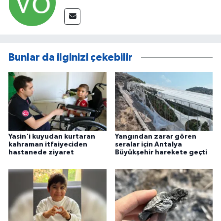
Bunlar da ilginizi çekebilir
Yasin'i kuyudan kurtaran
Yangından zarar gören
kahraman itfaiyeciden
seralar için Antalya
hastanede ziyaret
Büyükşehir harekete geçti