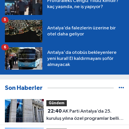
Profdraleks Cengiz Yıldız kimdir?
kaç yaşında, ne iş yapıyor?
5
Antalya’da falezlerin üzerine bir
otel daha geliyor
6
Antalya'da otobüs bekleyenlere
yeni kural! El kaldırmayanı şoför
almayacak
Son Haberler
Gündem
22:40
AK Parti Antalya’da 25.
kuruluş yılına özel programlar belli
oldu