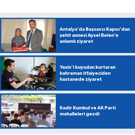
Antalya’da Başsavcı Kapıcı’dan
şehit annesi Aysel Belen’e
anlamlı ziyaret
Yasin'i kuyudan kurtaran
kahraman itfaiyeciden
hastanede ziyaret
Kadir Kumbul ve AK Parti
mahalleleri gezdi