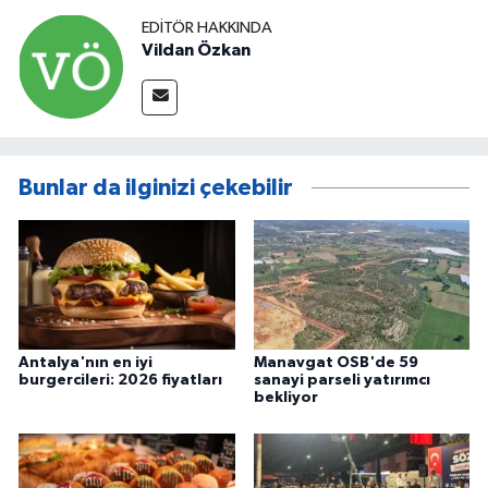
EDITÖR HAKKINDA
Vildan Özkan
Bunlar da ilginizi çekebilir
Antalya'nın en iyi
Manavgat OSB'de 59
burgercileri: 2026 fiyatları
sanayi parseli yatırımcı
bekliyor