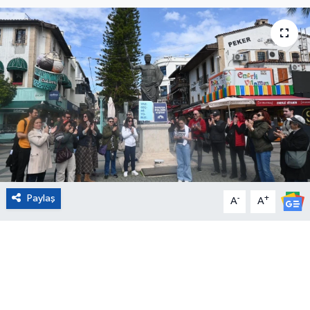
Eğitim
Sağlık
Magazin
Turizm
Çevre
Paylaş
-
+
Kültür ve Sanat
A
A
Sivil Toplum
Tarım
Bilim ve Teknoloji