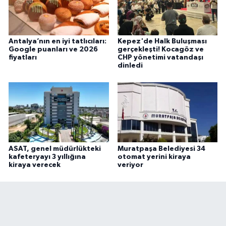
Antalya’nın en iyi tatlıcıları:
Kepez'de Halk Buluşması
Google puanları ve 2026
gerçekleşti! Kocagöz ve
fiyatları
CHP yönetimi vatandaşı
dinledi
ASAT, genel müdürlükteki
Muratpaşa Belediyesi 34
kafeteryayı 3 yıllığına
otomat yerini kiraya
kiraya verecek
veriyor