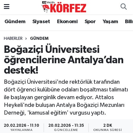
Gündem
Siyaset
Ekonomi
Spor
Yaşam
Bil
Gündem
Nöbetçi Eczaneler
Siyaset
Hava Durumu
HABERLER
GÜNDEM
Boğaziçi Üniversitesi
Yerel Yönetim
Trafik Durumu
öğrencilerine Antalya’dan
destek!
Ekonomi
Süper Lig Puan Durumu ve Fikstür
Boğaziçi Üniversitesi'nde rektörlük tarafından
Spor
Tüm Manşetler
dört öğrenci kulübüne odaları boşaltması talimatı
ile başlayan gerginlik devam ediyor. Attalos
Yaşam
Son Dakika Haberleri
Heykeli'nde buluşan Antalya Boğaziçi Mezunları
Derneği, 'kamusal eğitim' vurgusu yaptı.
Asayiş
Haber Arşivi
20.02.2026 - 11:10
20.02.2026 - 11:35
2 DK
Dünya
YAYINLANMA
GÜNCELLEME
OKUNMA SÜRESI