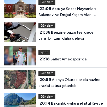
Gündem
22:06
Aksu’ya Sokak Hayvanları
Bakımevi ve Doğal Yaşam Alanı
geliyor
Gündem
21:36
Benzine pazartesi gece
yarısı bir zam daha geliyor!
Spor
21:18
Ballet Amedspor'da
Gündem
20:55
Alanya Okurcalar’da hazine
arazisi satışa çıkarıldı
Gündem
20:14
Bakanlık kıyılara el attı! Kıyı ve