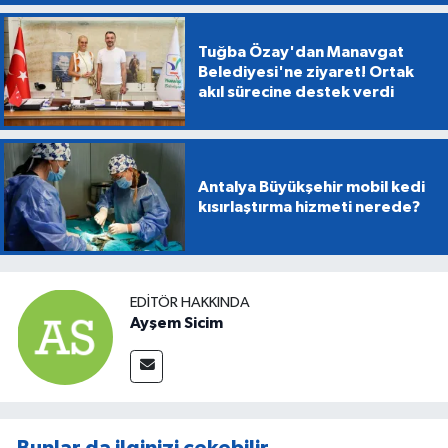
Tuğba Özay'dan Manavgat
Belediyesi'ne ziyaret! Ortak
akıl sürecine destek verdi
Antalya Büyükşehir mobil kedi
kısırlaştırma hizmeti nerede?
EDITÖR HAKKINDA
Ayşem Sicim