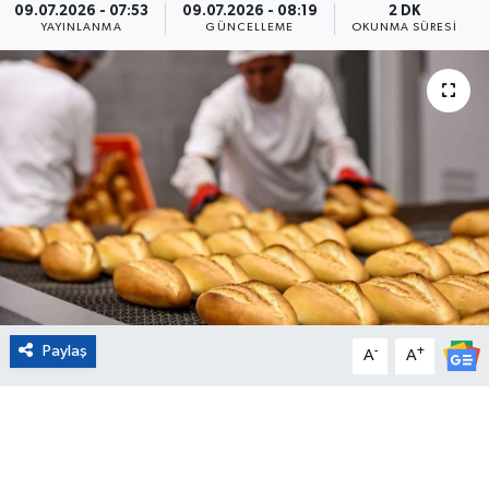
09.07.2026 - 07:53
09.07.2026 - 08:19
2 DK
YAYINLANMA
GÜNCELLEME
OKUNMA SÜRESI
Eğitim
Sağlık
Magazin
Turizm
Çevre
Kültür ve Sanat
Paylaş
-
+
A
A
Sivil Toplum
Tarım
Bilim ve Teknoloji