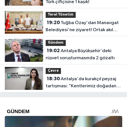
Türk çiftçisine 1 kaşık!
Yerel Yönetim
19:20
Tuğba Özay'dan Manavgat
Belediyesi'ne ziyaret! Ortak akıl
sürecine destek verdi
Gündem
19:02
Antalya Büyükşehir'deki
rüşvet soruşturmasında 2 gözaltı
Çevre
18:30
Antalya'da kurakçıl peyzaj
tartışması: "Kentlerimiz doğadan
koparılıyor"