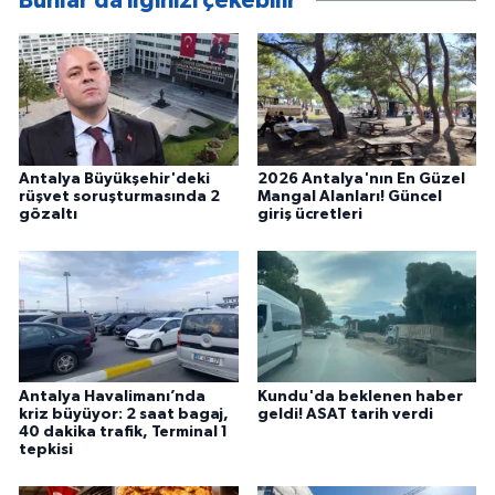
Bunlar da ilginizi çekebilir
Antalya Büyükşehir'deki
2026 Antalya'nın En Güzel
rüşvet soruşturmasında 2
Mangal Alanları! Güncel
gözaltı
giriş ücretleri
Antalya Havalimanı’nda
Kundu'da beklenen haber
kriz büyüyor: 2 saat bagaj,
geldi! ASAT tarih verdi
40 dakika trafik, Terminal 1
tepkisi