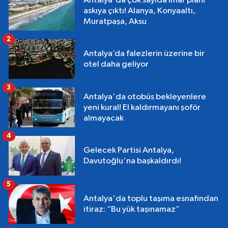
Antalya'da çok sayıda imar planı
askıya çıktı! Alanya, Konyaaltı,
Muratpaşa, Aksu
2
Antalya’da falezlerin üzerine bir
otel daha geliyor
3
Antalya'da otobüs bekleyenlere
yeni kural! El kaldırmayanı şoför
almayacak
4
Gelecek Partisi Antalya,
Davutoğlu'na başkaldırdı!
5
Antalya'da toplu taşıma esnafından
itiraz: “Bu yük taşınamaz”