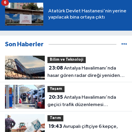
6
Atatürk Devlet Hastanesi'nin yerine
yapılacak bina ortaya çıktı
Son Haberler
Bilim ve Teknoloji
23:08
Antalya Havalimanı'nda
hasar gören radar direği yeniden
hizmette
Yaşam
20:35
Antalya Havalimanı'nda
geçici trafik düzenlemesi
uygulanacak! Yolculara uyarı
Tarım
19:43
Avrupalı çiftçiye 6 kepçe,