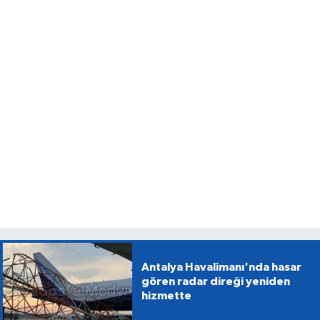
Antalya Havalimanı'nda hasar
gören radar direği yeniden
hizmette