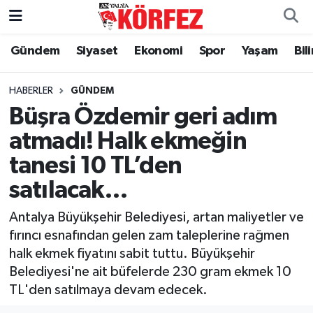
Gündem
Siyaset
Ekonomi
Spor
Yaşam
Bil
Gündem
Nöbetçi Eczaneler
Siyaset
Hava Durumu
HABERLER
GÜNDEM
Büşra Özdemir geri adım
Yerel Yönetim
Trafik Durumu
atmadı! Halk ekmeğin
tanesi 10 TL’den
Ekonomi
Süper Lig Puan Durumu ve Fikstür
satılacak…
Spor
Tüm Manşetler
Antalya Büyükşehir Belediyesi, artan maliyetler ve
Yaşam
Son Dakika Haberleri
fırıncı esnafından gelen zam taleplerine rağmen
halk ekmek fiyatını sabit tuttu. Büyükşehir
Asayiş
Haber Arşivi
Belediyesi'ne ait büfelerde 230 gram ekmek 10
TL'den satılmaya devam edecek.
Dünya