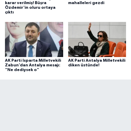
karar verilmiş! Büşra
mahalleleri gezdi
Özdemir'in oluru ortaya
çıktı
AK Parti Isparta Milletvekili
AK Parti Antalya Milletvekili
Zabun’dan Antalya mesajı:
diken üstünde!
“Ne dediysek o”