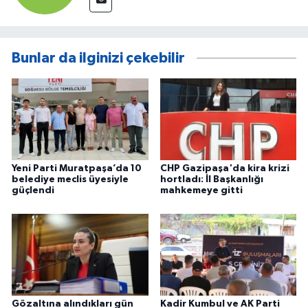
Bunlar da ilginizi çekebilir
Yeni Parti Muratpaşa’da 10
CHP Gazipaşa'da kira krizi
belediye meclis üyesiyle
hortladı: İl Başkanlığı
güçlendi
mahkemeye gitti
Gözaltına alındıkları gün
Kadir Kumbul ve AK Parti