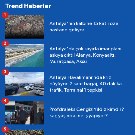
Trend Haberler
1
Antalya'nın kalbine 15 katlı özel
hastane geliyor!
2
Antalya'da çok sayıda imar planı
askıya çıktı! Alanya, Konyaaltı,
Muratpaşa, Aksu
3
Antalya Havalimanı’nda kriz
büyüyor: 2 saat bagaj, 40 dakika
trafik, Terminal 1 tepkisi
4
Profdraleks Cengiz Yıldız kimdir?
kaç yaşında, ne iş yapıyor?
5