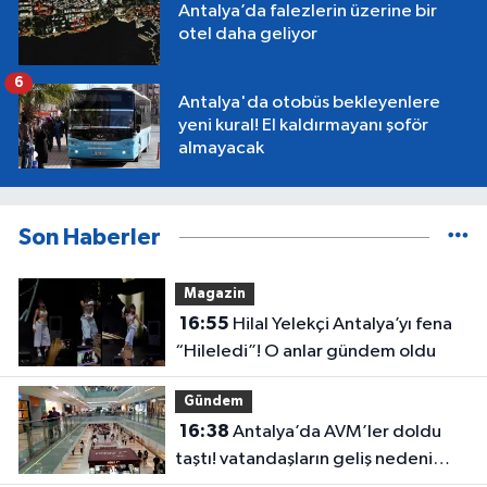
Antalya’da falezlerin üzerine bir
otel daha geliyor
6
Antalya'da otobüs bekleyenlere
yeni kural! El kaldırmayanı şoför
almayacak
Son Haberler
Magazin
16:55
Hilal Yelekçi Antalya’yı fena
“Hileledi”! O anlar gündem oldu
Gündem
16:38
Antalya’da AVM’ler doldu
taştı! vatandaşların geliş nedeni
farklı çıktı