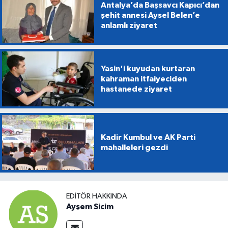
Antalya’da Başsavcı Kapıcı’dan
şehit annesi Aysel Belen’e
anlamlı ziyaret
Yasin'i kuyudan kurtaran
kahraman itfaiyeciden
hastanede ziyaret
Kadir Kumbul ve AK Parti
mahalleleri gezdi
EDITÖR HAKKINDA
Ayşem Sicim