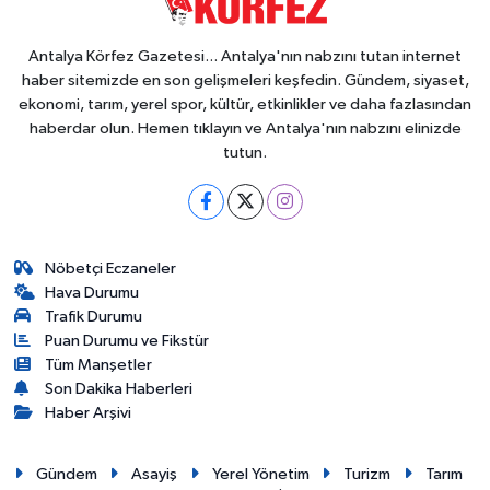
Antalya Körfez Gazetesi... Antalya'nın nabzını tutan internet
haber sitemizde en son gelişmeleri keşfedin. Gündem, siyaset,
ekonomi, tarım, yerel spor, kültür, etkinlikler ve daha fazlasından
haberdar olun. Hemen tıklayın ve Antalya'nın nabzını elinizde
tutun.
Nöbetçi Eczaneler
Hava Durumu
Trafik Durumu
Puan Durumu ve Fikstür
Tüm Manşetler
Son Dakika Haberleri
Haber Arşivi
Gündem
Asayiş
Yerel Yönetim
Turizm
Tarım