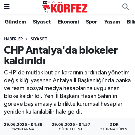
Gündem
Siyaset
Ekonomi
Spor
Yaşam
Bil
Gündem
Nöbetçi Eczaneler
Siyaset
Hava Durumu
HABERLER
SIYASET
CHP Antalya'da blokeler
Yerel Yönetim
Trafik Durumu
kaldırıldı
Ekonomi
Süper Lig Puan Durumu ve Fikstür
CHP'de mutlak butlan kararının ardından yönetim
değişikliği yaşanan Antalya İl Başkanlığı'nda banka
Spor
Tüm Manşetler
ve resmi sosyal medya hesaplarına uygulanan
bloke kaldırıldı. Yeni İl Başkanı Hasan Şahin'in
Yaşam
Son Dakika Haberleri
göreve başlamasıyla birlikte kurumsal hesaplar
yeniden kullanılabilir hale geldi.
Asayiş
Haber Arşivi
29.06.2026 - 04:39
29.06.2026 - 04:57
3 DK
Dünya
YAYINLANMA
GÜNCELLEME
OKUNMA SÜRESI