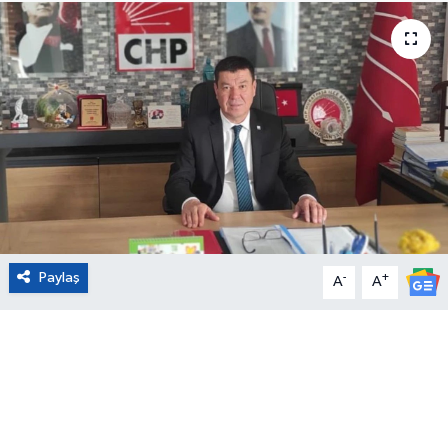
Eğitim
Sağlık
Magazin
Turizm
Çevre
Paylaş
-
+
A
A
Kültür ve Sanat
Sivil Toplum
Tarım
Bilim ve Teknoloji