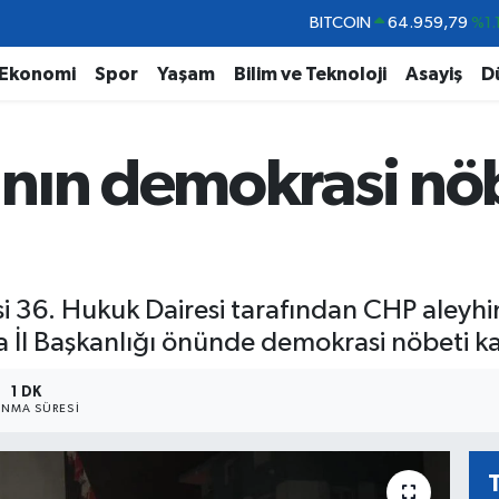
DOLAR
47,7436
%0.1
EURO
55,2510
%0.3
Ekonomi
Spor
Yaşam
Bilim ve Teknoloji
Asayiş
D
STERLİN
64,4811
%0.3
GRAM ALTIN
6660.55
%0.0
nın demokrasi nö
BİST100
13.779
%-1
BITCOIN
64.959,79
%1.
 36. Hukuk Dairesi tarafından CHP aleyhin
İl Başkanlığı önünde demokrasi nöbeti kar
1 DK
NMA SÜRESI