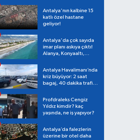
Antalya'nın kalbine 15
katlı özel hastane
geliyor!
Antalya'da çok sayıda
imar planı askıya çıktı!
Alanya, Konyaaltı,
Muratpaşa, Aksu
Antalya Havalimanı’nda
kriz büyüyor: 2 saat
bagaj, 40 dakika trafik,
Terminal 1 tepkisi
Profdraleks Cengiz
Yıldız kimdir? kaç
yaşında, ne iş yapıyor?
Antalya’da falezlerin
üzerine bir otel daha