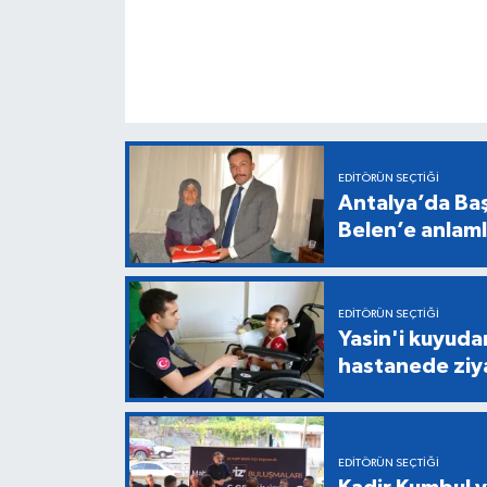
EDITÖRÜN SEÇTIĞI
Antalya’da Baş
Belen’e anlaml
EDITÖRÜN SEÇTIĞI
Yasin'i kuyuda
hastanede ziy
EDITÖRÜN SEÇTIĞI