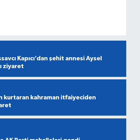
savcı Kapıcı’dan şehit annesi Aysel
ı ziyaret
n kurtaran kahraman itfaiyeciden
aret