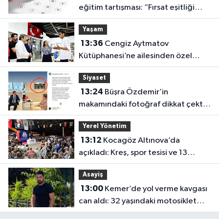
eğitim tartışması: “Fırsat eşitliği
yok”
Yaşam
13:36
Cengiz Aytmatov
Kütüphanesi’ne ailesinden özel
bağış
Siyaset
13:24
Büşra Özdemir’in
makamındaki fotoğraf dikkat çekti:
Özgür Özel ve Muhittin Böcek!
Yerel Yönetim
13:12
Kocagöz Altınova’da
açıkladı: Kreş, spor tesisi ve 13
dönümlük park geliyor
Asayiş
13:00
Kemer’de yol verme kavgası
can aldı: 32 yaşındaki motosiklet
tamircisi öldü