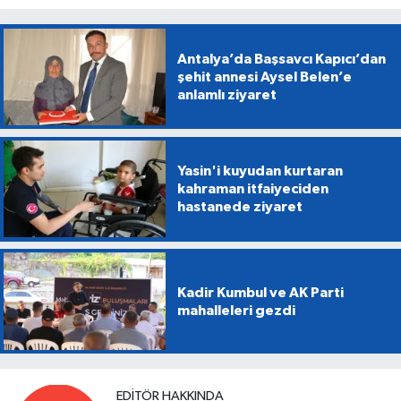
Antalya’da Başsavcı Kapıcı’dan
şehit annesi Aysel Belen’e
anlamlı ziyaret
Yasin'i kuyudan kurtaran
kahraman itfaiyeciden
hastanede ziyaret
Kadir Kumbul ve AK Parti
mahalleleri gezdi
EDITÖR HAKKINDA