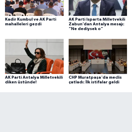
Kadir Kumbul ve AK Parti
AK Parti Isparta Milletvekili
mahalleleri gezdi
Zabun’dan Antalya mesajı:
“Ne dediysek o”
AK Parti Antalya Milletvekili
CHP Muratpaşa'da meclis
diken üstünde!
çatladı: İlk istifalar geldi