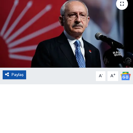
Eğitim
Sağlık
Magazin
Turizm
Çevre
Paylaş
-
+
A
A
Kültür ve Sanat
Sivil Toplum
Tarım
Bilim ve Teknoloji