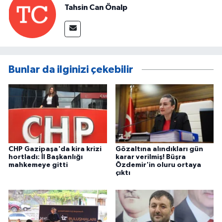
Tahsin Can Önalp
Bunlar da ilginizi çekebilir
CHP Gazipaşa'da kira krizi
Gözaltına alındıkları gün
hortladı: İl Başkanlığı
karar verilmiş! Büşra
mahkemeye gitti
Özdemir'in oluru ortaya
çıktı