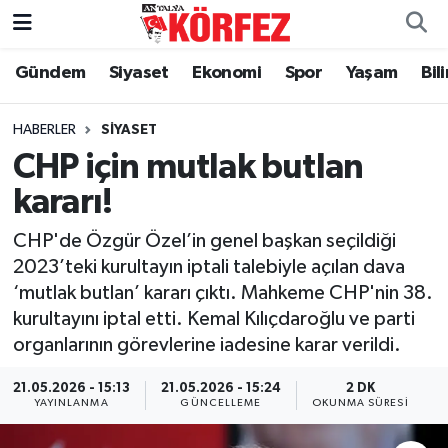
Gündem
Siyaset
Ekonomi
Spor
Yaşam
Bil
Gündem
Nöbetçi Eczaneler
Siyaset
Hava Durumu
HABERLER
SIYASET
CHP için mutlak butlan
Yerel Yönetim
Trafik Durumu
kararı!
Ekonomi
Süper Lig Puan Durumu ve Fikstür
CHP'de Özgür Özel’in genel başkan seçildiği
2023’teki kurultayın iptali talebiyle açılan dava
Spor
Tüm Manşetler
‘mutlak butlan’ kararı çıktı. Mahkeme CHP'nin 38.
kurultayını iptal etti. Kemal Kılıçdaroğlu ve parti
Yaşam
Son Dakika Haberleri
organlarının görevlerine iadesine karar verildi.
Asayiş
Haber Arşivi
21.05.2026 - 15:13
21.05.2026 - 15:24
2 DK
YAYINLANMA
GÜNCELLEME
OKUNMA SÜRESI
Dünya