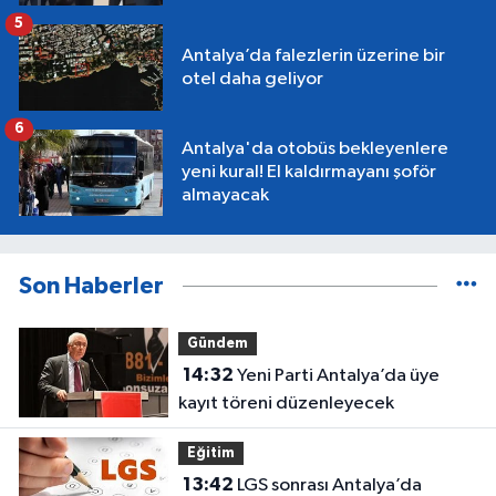
5
Antalya’da falezlerin üzerine bir
otel daha geliyor
6
Antalya'da otobüs bekleyenlere
yeni kural! El kaldırmayanı şoför
almayacak
Son Haberler
Gündem
14:32
Yeni Parti Antalya’da üye
kayıt töreni düzenleyecek
Eğitim
13:42
LGS sonrası Antalya’da