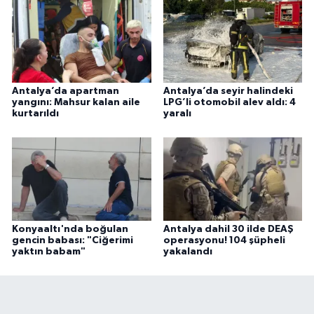
Antalya’da apartman
Antalya’da seyir halindeki
yangını: Mahsur kalan aile
LPG’li otomobil alev aldı: 4
kurtarıldı
yaralı
Konyaaltı'nda boğulan
Antalya dahil 30 ilde DEAŞ
gencin babası: "Ciğerimi
operasyonu! 104 şüpheli
yaktın babam"
yakalandı