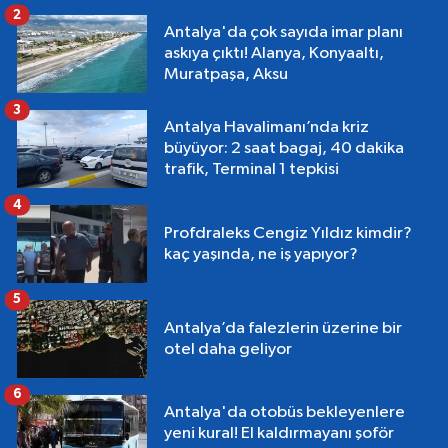
2
Antalya'da çok sayıda imar planı
askıya çıktı! Alanya, Konyaaltı,
Muratpaşa, Aksu
3
Antalya Havalimanı’nda kriz
büyüyor: 2 saat bagaj, 40 dakika
trafik, Terminal 1 tepkisi
4
Profdraleks Cengiz Yıldız kimdir?
kaç yaşında, ne iş yapıyor?
5
Antalya’da falezlerin üzerine bir
otel daha geliyor
6
Antalya'da otobüs bekleyenlere
yeni kural! El kaldırmayanı şoför