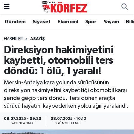
Gündem
Siyaset
Ekonomi
Spor
Yaşam
Bil
Gündem
Nöbetçi Eczaneler
Siyaset
Hava Durumu
HABERLER
ASAYIŞ
Direksiyon hakimiyetini
Yerel Yönetim
Trafik Durumu
kaybetti, otomobili ters
döndü: 1 ölü, 1 yaralı!
Ekonomi
Süper Lig Puan Durumu ve Fikstür
Mersin-Antalya kara yolunda sürücüsünün
Spor
Tüm Manşetler
direksiyon hakimiyetini kaybettiği otomobil karşı
şeride geçip ters döndü. Ters dönen araçta
Yaşam
Son Dakika Haberleri
sürücü hayatını kaybederken yolcu ağır yaralandı.
Asayiş
Haber Arşivi
08.07.2025 - 09:20
08.07.2025 - 10:12
YAYINLANMA
GÜNCELLEME
Dünya