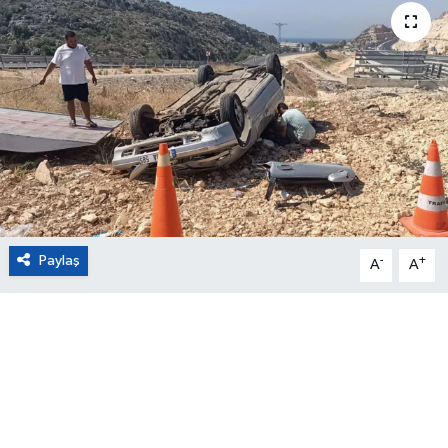
Eğitim
Sağlık
Magazin
Turizm
Çevre
Paylaş
-
+
A
A
Kültür ve Sanat
Sivil Toplum
Tarım
Bilim ve Teknoloji