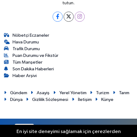
tutun.
Nöbetçi Eczaneler
Hava Durumu
Trafik Durumu
Puan Durumu ve Fikstür
Tüm Manşetler
Son Dakika Haberleri
Haber Arşivi
Gündem
Asayiş
Yerel Yönetim
Turizm
Tarım
Dünya
Gizlilik Sözleşmesi
İletişim
Künye
RSS
Copyright © 2012. Her hakkı saklıdır.
En iyi site deneyimi sağlamak için çerezlerden