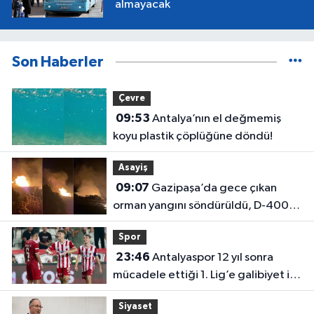
almayacak
Son Haberler
Çevre
09:53
Antalya’nın el değmemiş
koyu plastik çöplüğüne döndü!
Asayiş
09:07
Gazipaşa’da gece çıkan
orman yangını söndürüldü, D-400
trafiğe açıldı
Spor
23:46
Antalyaspor 12 yıl sonra
mücadele ettiği 1. Lig’e galibiyet ile
başladı
Siyaset