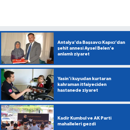
Antalya’da Başsavcı Kapıcı’dan
şehit annesi Aysel Belen’e
anlamlı ziyaret
Yasin'i kuyudan kurtaran
kahraman itfaiyeciden
hastanede ziyaret
Kadir Kumbul ve AK Parti
mahalleleri gezdi