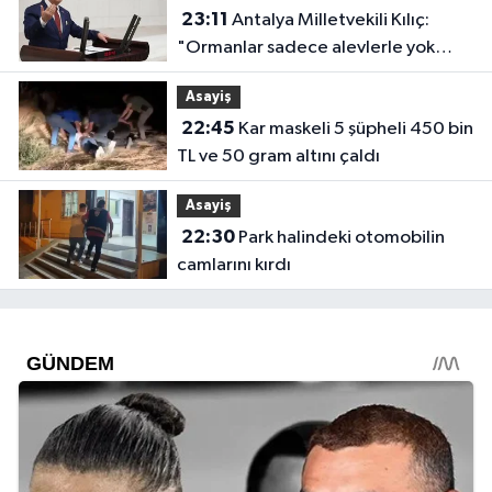
23:11
Antalya Milletvekili Kılıç:
"Ormanlar sadece alevlerle yok
olmuyor"
Asayiş
22:45
Kar maskeli 5 şüpheli 450 bin
TL ve 50 gram altını çaldı
Asayiş
22:30
Park halindeki otomobilin
camlarını kırdı