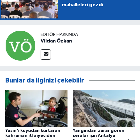
mahalleleri gezdi
EDITÖR HAKKINDA
Vildan Özkan
Bunlar da ilginizi çekebilir
Yasin'i kuyudan kurtaran
Yangından zarar gören
kahraman itfaiyeciden
seralar için Antalya