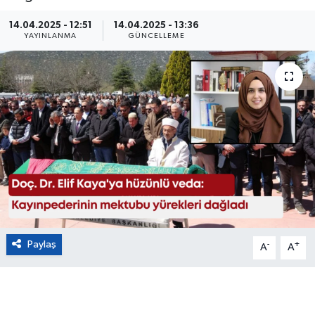
Eğitim
14.04.2025 - 12:51
14.04.2025 - 13:36
YAYINLANMA
GÜNCELLEME
Sağlık
Magazin
Turizm
Çevre
Kültür ve Sanat
Sivil Toplum
Paylaş
-
+
A
A
Tarım
Bilim ve Teknoloji