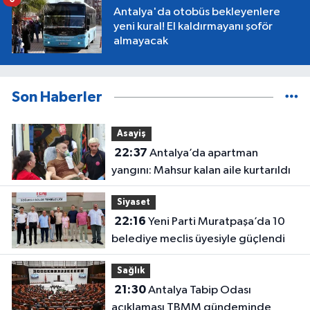
Antalya'da otobüs bekleyenlere
yeni kural! El kaldırmayanı şoför
almayacak
Son Haberler
Asayiş
22:37
Antalya’da apartman
yangını: Mahsur kalan aile kurtarıldı
Siyaset
22:16
Yeni Parti Muratpaşa’da 10
belediye meclis üyesiyle güçlendi
Sağlık
21:30
Antalya Tabip Odası
açıklaması TBMM gündeminde