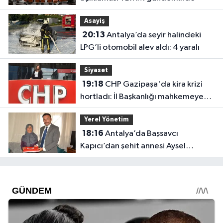
Asayiş
20:13
Antalya’da seyir halindeki
LPG’li otomobil alev aldı: 4 yaralı
Siyaset
19:18
CHP Gazipaşa'da kira krizi
hortladı: İl Başkanlığı mahkemeye
gitti
Yerel Yönetim
18:16
Antalya’da Başsavcı
Kapıcı’dan şehit annesi Aysel
Belen’e anlamlı ziyaret