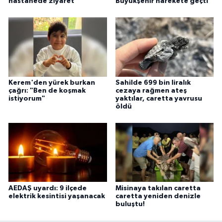
hastanede ziyaret
Büyükşehir harekete geçti
Kerem'den yürek burkan
Sahilde 699 bin liralık
çağrı: "Ben de koşmak
cezaya rağmen ateş
istiyorum"
yaktılar, caretta yavrusu
öldü
AEDAŞ uyardı: 9 ilçede
Misinaya takılan caretta
elektrik kesintisi yaşanacak
caretta yeniden denizle
buluştu!