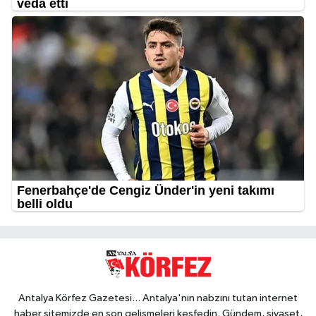
Antalya Körfez Gazetesi... Antalya'nın nabzını tutan internet
haber sitemizde en son gelişmeleri keşfedin. Gündem, siyaset,