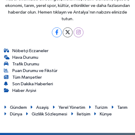
ekonomi, tarım, yerel spor, kültür, etkinlikler ve daha fazlasından
haberdar olun. Hemen tıklayın ve Antalya'nın nabzını elinizde
tutun.
Nöbetçi Eczaneler
Hava Durumu
Trafik Durumu
Puan Durumu ve Fikstür
Tüm Manşetler
Son Dakika Haberleri
Haber Arşivi
Gündem
Asayiş
Yerel Yönetim
Turizm
Tarım
Dünya
Gizlilik Sözleşmesi
İletişim
Künye