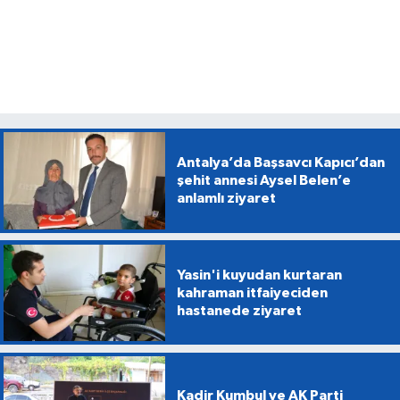
Antalya’da Başsavcı Kapıcı’dan
şehit annesi Aysel Belen’e
anlamlı ziyaret
Yasin'i kuyudan kurtaran
kahraman itfaiyeciden
hastanede ziyaret
Kadir Kumbul ve AK Parti