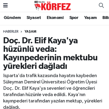
Gündem
Siyaset
Ekonomi
Spor
Yaşam
Bil
Gündem
Nöbetçi Eczaneler
Siyaset
Hava Durumu
HABERLER
YAŞAM
Doç. Dr. Elif Kaya'ya
Yerel Yönetim
Trafik Durumu
hüzünlü veda:
Kayınpederinin mektubu
Ekonomi
Süper Lig Puan Durumu ve Fikstür
yürekleri dağladı
Spor
Tüm Manşetler
Isparta'da trafik kazasında hayatını kaybeden
Yaşam
Son Dakika Haberleri
Süleyman Demirel Üniversitesi Öğretim Üyesi
Doç. Dr. Elif Kaya'ya sevenleri ve öğrencileri
Asayiş
Haber Arşivi
tarafından hüzünle veda edildi. Kaya'nın
kayınpederi tarafından yazılan mektup, yürekleri
Dünya
dağladı.