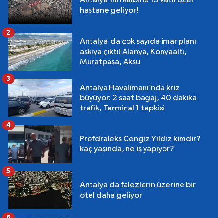
Antalya'nın kalbine 15 katlı özel
hastane geliyor!
2
Antalya'da çok sayıda imar planı
askıya çıktı! Alanya, Konyaaltı,
Muratpaşa, Aksu
3
Antalya Havalimanı’nda kriz
büyüyor: 2 saat bagaj, 40 dakika
trafik, Terminal 1 tepkisi
4
Profdraleks Cengiz Yıldız kimdir?
kaç yaşında, ne iş yapıyor?
5
Antalya’da falezlerin üzerine bir
otel daha geliyor
6