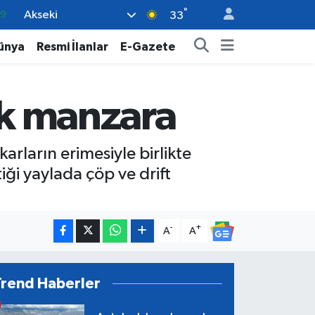
°
Akseki
06
33
.1
ünya
Resmi İlanlar
E-Gazete
21
39
ık manzara
8
69
rların erimesiyle birlikte
ği yaylada çöp ve drift
-
+
A
A
Trend Haberler