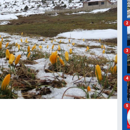
2
3
4
5