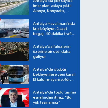
Antalya'da çok sayıda
imar planı askıya çıktı!
Alanya, Konyaaltı,
Muratpaşa, Aksu
Antalya Havalimanı’nda
kriz büyüyor: 2 saat
bagaj, 40 dakika trafik,
Terminal 1 tepkisi
Antalya’da falezlerin
üzerine bir otel daha
geliyor
Antalya'da otobüs
bekleyenlere yeni kural!
El kaldırmayanı şoför
almayacak
Antalya'da toplu taşıma
esnafından itiraz: “Bu
yük taşınamaz”