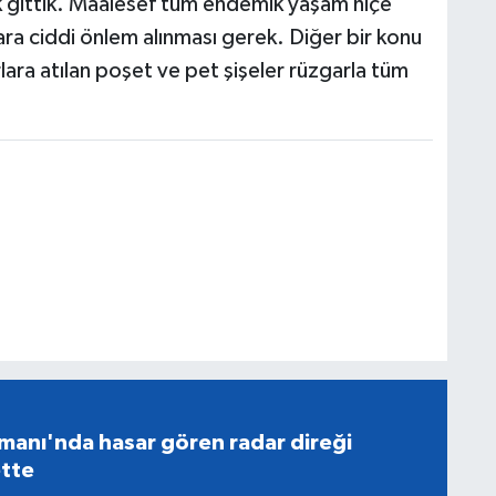
k gittik. Maalesef tüm endemik yaşam hiçe
lara ciddi önlem alınması gerek. Diğer bir konu
lara atılan poşet ve pet şişeler rüzgarla tüm
manı'nda hasar gören radar direği
tte