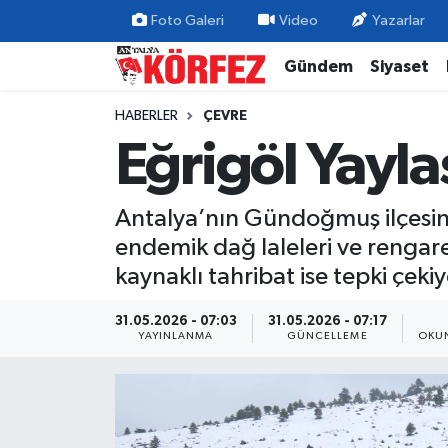
Foto Galeri
Video
Yazarlar
Gündem
Siyaset
Gündem
Nöbetçi Eczaneler
HABERLER
ÇEVRE
Siyaset
Hava Durumu
Eğrigöl Yayla
Yerel Yönetim
Trafik Durumu
Antalya’nın Gündoğmuş ilçesinde
Ekonomi
Süper Lig Puan Durumu ve Fikstür
endemik dağ laleleri ve rengare
kaynaklı tahribat ise tepki çekiy
Spor
Tüm Manşetler
31.05.2026 - 07:03
31.05.2026 - 07:17
Yaşam
Son Dakika Haberleri
YAYINLANMA
GÜNCELLEME
OKUN
Asayiş
Haber Arşivi
Dünya