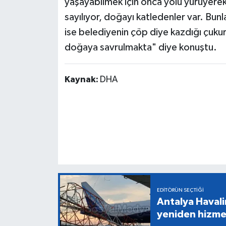
yaşayabilmek için onca yolu yürüyere
sayılıyor, doğayı katledenler var. Bun
ise belediyenin çöp diye kazdığı çukur
doğaya savrulmakta" diye konuştu.
Kaynak:
DHA
EDITÖRÜN SEÇTIĞI
Antalya Havali
yeniden hizme