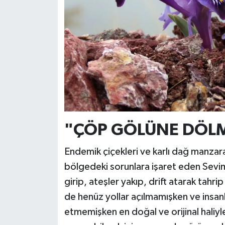
"ÇÖP GÖLÜNE DÖL
Endemik çiçekleri ve karlı dağ manzaras
bölgedeki sorunlara işaret eden Seviml
girip, ateşler yakıp, drift atarak tahri
de henüz yollar açılmamışken ve insan
etmemişken en doğal ve orijinal haliyl