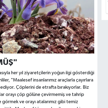
MÜŞ"
ıyla her yıl ziyaretçilerin yoğun ilgi gösterdiği
iler, "Maalesef insanlarımız araçlarla çayırlara
p ediyor. Çöplerini de etrafta bırakıyorlar. Biz
lar orayı çöp gölüne çevirmemiş ve tahrip
e görmek ve orayı atalarımız gibi temiz