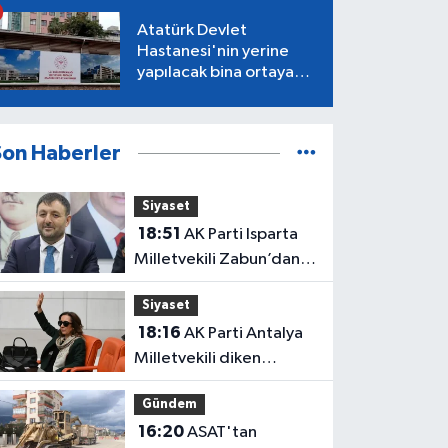
Atatürk Devlet
Hastanesi'nin yerine
yapılacak bina ortaya
çıktı
Son Haberler
Siyaset
18:51
AK Parti Isparta
Milletvekili Zabun’dan
Antalya mesajı: “Ne
Siyaset
dediysek o”
18:16
AK Parti Antalya
Milletvekili diken
üstünde!
Gündem
16:20
ASAT'tan