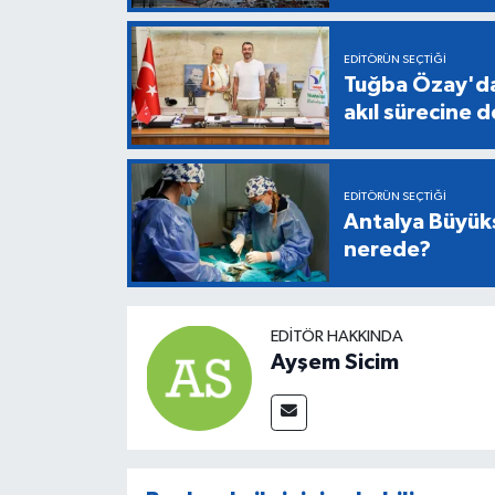
EDITÖRÜN SEÇTIĞI
Tuğba Özay'da
akıl sürecine 
EDITÖRÜN SEÇTIĞI
Antalya Büyükş
nerede?
EDITÖR HAKKINDA
Ayşem Sicim