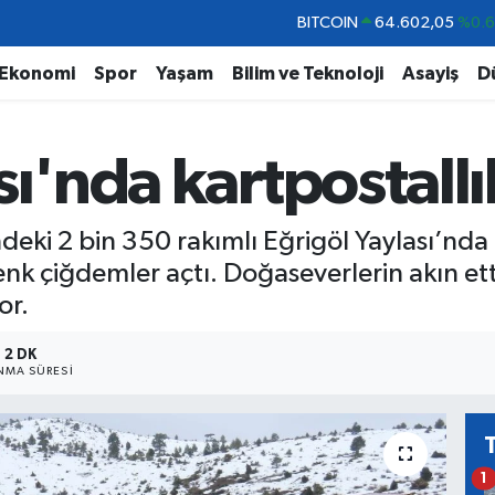
DOLAR
47,5986
%0.
EURO
55,0700
%0
Ekonomi
Spor
Yaşam
Bilim ve Teknoloji
Asayiş
D
STERLİN
64,2438
%0.
GRAM ALTIN
6518.23
%0.
sı'nda kartpostall
BİST100
13.768
%4
BITCOIN
64.602,05
%0.
ki 2 bin 350 rakımlı Eğrigöl Yaylası’nda ka
nk çiğdemler açtı. Doğaseverlerin akın etti
or.
2 DK
MA SÜRESI
1