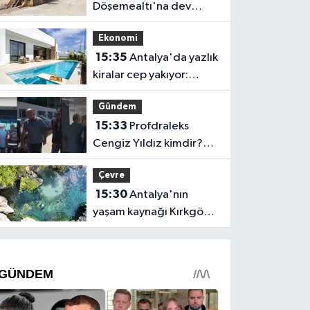
Döşemealtı'na dev
yatırım
Ekonomi
15:35
Antalya'da yazlık
kiralar cep yakıyor:
Günlüğü 65 bin, aylığı
Gündem
425 bin!
15:33
Profdraleks
Cengiz Yıldız kimdir?
kaç yaşında, ne iş
Çevre
yapıyor?
15:30
Antalya'nın
yaşam kaynağı Kırkgöz
için ortak seferberlik