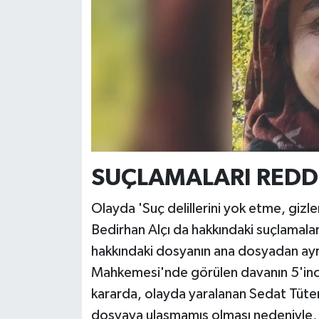
SUÇLAMALARI REDD
Olayda 'Suç delillerini yok etme, giz
Bedirhan Alçı da hakkındaki suçlamala
hakkındaki dosyanın ana dosyadan ayrı
Mahkemesi'nde görülen davanın 5'inc
kararda, olayda yaralanan Sedat Tüter
dosyaya ulaşmamış olması nedeniyle, 