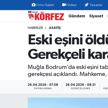
Foto Galeri
Video
Yazarlar
Gündem
Siyaset
Gündem
Nöbetçi Eczaneler
HABERLER
ASAYIŞ
Siyaset
Hava Durumu
Eski eşini öl
Yerel Yönetim
Trafik Durumu
Gerekçeli kar
Ekonomi
Süper Lig Puan Durumu ve Fikstür
Muğla Bodrum’da eski eşini tab
Spor
Tüm Manşetler
gerekçesi açıklandı. Mahkeme, 
Yaşam
Son Dakika Haberleri
26.04.2026 - 07:58
26.04.2026 - 08:21
YAYINLANMA
GÜNCELLEME
OK
Asayiş
Haber Arşivi
Dünya