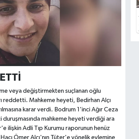
ETTİ
leme veya değiştirmekten suçlanan oğlu
rı reddetti. Mahkeme heyeti, Bedirhan Alçı
lmasına karar verdi. Bodrum 1'inci Ağır Ceza
i duruşmasında mahkeme heyeti verdiği ara
'e ilişkin Adli Tıp Kurumu raporunun henüz
Hacı Ömer Alçı'nın Tüter'e yönelik eylemine