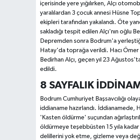
içerisinde yere yığılırken, Alçı otomob
yaralılardan 3 çocuk annesi Hüsne Topa
ekipleri tarafından yakalandı. Öte yan
sakladığı tespit edilen Alçı'nın oğlu Be
Depremden sonra Bodrum'a yerleştiği
Hatay'da toprağa verildi. Hacı Ömer Al
Bedirhan Alçı, geçen yıl 23 Ağustos'ta
edildi.
8 SAYFALIK İDDİNA
Bodrum Cumhuriyet Başsavcılığı olaya 
iddianame hazırlandı. İddianamede, Ha
'Kasten öldürme' suçundan ağırlaştır
öldürmeye teşebbüsten 15 yıla kadar ha
delillerini yok etme, gizleme veya değ