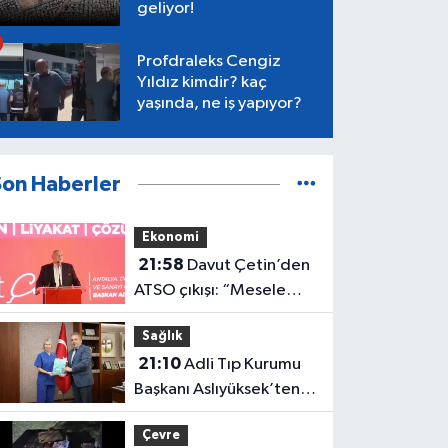
geliyor!
Profdraleks Cengiz
Yıldız kimdir? kaç
yaşında, ne iş yapıyor?
Son Haberler
Ekonomi
21:58
Davut Çetin’den
ATSO çıkışı: “Mesele
Antalya’nın geleceği”
Sağlık
21:10
Adli Tıp Kurumu
Başkanı Aslıyüksek’ten
Rektör Özkan'a davet
Çevre