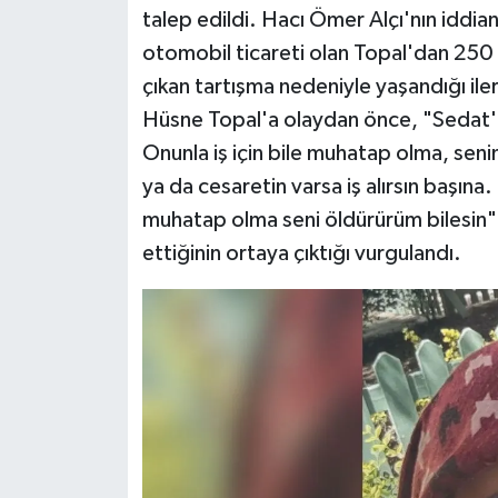
talep edildi. Hacı Ömer Alçı'nın iddia
otomobil ticareti olan Topal'dan 250 b
çıkan tartışma nedeniyle yaşandığı il
Hüsne Topal'a olaydan önce, "Sedat'a
Onunla iş için bile muhatap olma, seni
ya da cesaretin varsa iş alırsın başına.
muhatap olma seni öldürürüm bilesin" d
ettiğinin ortaya çıktığı vurgulandı.