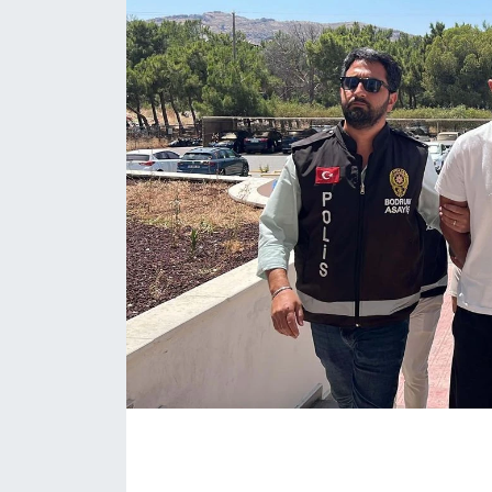
Eğitim
Sağlık
Magazin
Turizm
Çevre
Kültür ve Sanat
Sivil Toplum
Tarım
Bilim ve Teknoloji