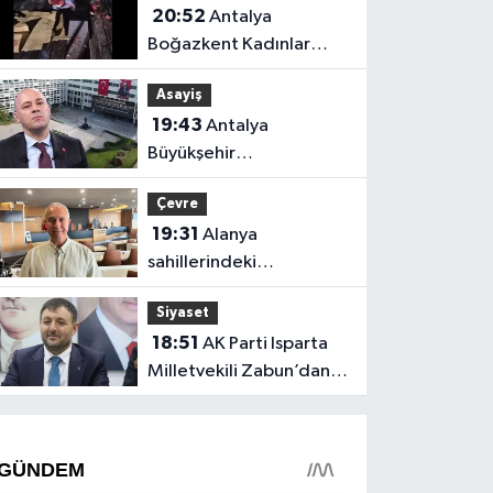
20:52
Antalya
Boğazkent Kadınlar
Plajı’nda bırakılan çöpler
Asayiş
tepki çekti
19:43
Antalya
Büyükşehir
soruşturmasında iki isim
Çevre
hakkında yeni karar
19:31
Alanya
sahillerindeki
mikroplastik kirliliğinin
Siyaset
kaynağı açıklandı
18:51
AK Parti Isparta
Milletvekili Zabun’dan
Antalya mesajı: “Ne
dediysek o”