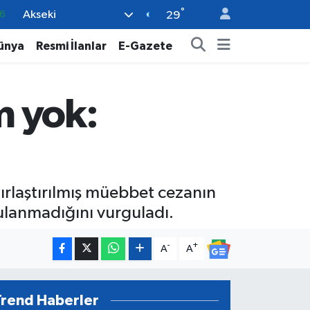
°
Akseki
6
29
2
ünya
Resmi İlanlar
E-Gazete
2
2
m yok:
0
6
ırlaştırılmış müebbet cezanın
ulanmadığını vurguladı.
-
+
A
A
Trend Haberler