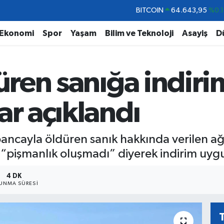
DOLAR
47,6006
%0.0
EURO
55,0250
%0.0
Ekonomi
Spor
Yaşam
Bilim ve Teknoloji
Asayiş
D
STERLİN
64,2398
%0.
GRAM ALTIN
6500.87
%0.1
düren sanığa indiri
BİST100
13.799
%7
BITCOIN
64.643,95
%0.1
ar açıklandı
ancayla öldüren sanık hakkında verilen ağ
“pişmanlık oluşmadı” diyerek indirim uyg
4 DK
UNMA SÜRESI