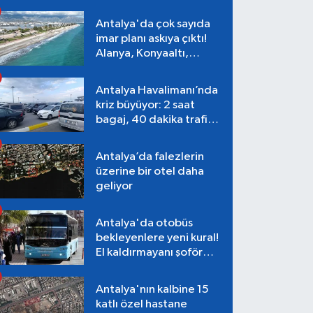
Antalya'da çok sayıda
imar planı askıya çıktı!
Alanya, Konyaaltı,
Muratpaşa, Aksu
Antalya Havalimanı’nda
kriz büyüyor: 2 saat
bagaj, 40 dakika trafik,
Terminal 1 tepkisi
Antalya’da falezlerin
üzerine bir otel daha
geliyor
Antalya'da otobüs
bekleyenlere yeni kural!
El kaldırmayanı şoför
almayacak
Antalya'nın kalbine 15
katlı özel hastane