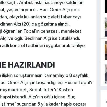
ille kaçtı. Ambulansla hastaneye kaldırılan
l, yaşamını yitirdi. Hacı Ömer Alçı polis
dan, olayda kullanılan suç aleti tabancayı
dirhan Alçı (20) da gözaltına alındı.
 öğrenilen Topal'ın cenazesi, memleketi
çı ve oğlu Bedirhan Alçı ise tutuklandı.
 adli kontrol tedbirleri uygulanarak tahliye
ME HAZIRLANDI
ilişkin soruşturmasını tamamlayıp 8 sayfalık
cı Ömer Alçı için boşandığı eşi Hüsne Topal'ı
ılmış müebbet, Sedat Tüter'i 'Kasten
psi istendi. Alçı'nın oğlu içinse 'Suç
iştirme' suçundan 5 yıla kadar hapis cezası