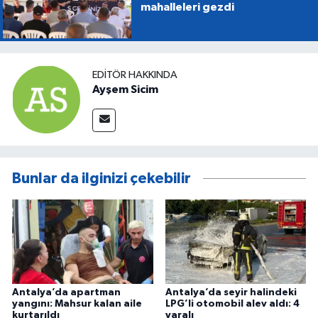
mahalleleri gezdi
EDITÖR HAKKINDA
Ayşem Sicim
Bunlar da ilginizi çekebilir
Antalya’da apartman
Antalya’da seyir halindeki
yangını: Mahsur kalan aile
LPG’li otomobil alev aldı: 4
kurtarıldı
yaralı