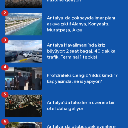
hastane geliyor!
2
Antalya'da çok sayıda imar planı
askıya çıktı! Alanya, Konyaaltı,
Muratpaşa, Aksu
3
Antalya Havalimanı’nda kriz
büyüyor: 2 saat bagaj, 40 dakika
trafik, Terminal 1 tepkisi
4
Profdraleks Cengiz Yıldız kimdir?
kaç yaşında, ne iş yapıyor?
5
Antalya’da falezlerin üzerine bir
otel daha geliyor
6
Antalya'da otobüs bekleyenlere