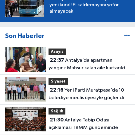
yeni kural! El kaldırmayanı şoför
almayacak
Son Haberler
Asayiş
22:37
Antalya’da apartman
yangını: Mahsur kalan aile kurtarıldı
Siyaset
22:16
Yeni Parti Muratpaşa’da 10
belediye meclis üyesiyle güçlendi
Sağlık
21:30
Antalya Tabip Odası
açıklaması TBMM gündeminde