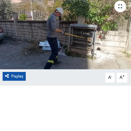
Eğitim
Sağlık
Magazin
Turizm
Çevre
Paylaş
-
+
A
A
Kültür ve Sanat
Sivil Toplum
Tarım
Bilim ve Teknoloji