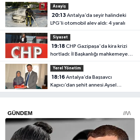
Asayiş
20:13
Antalya’da seyir halindeki
LPG’li otomobil alev aldı: 4 yaralı
Siyaset
19:18
CHP Gazipaşa'da kira krizi
hortladı: İl Başkanlığı mahkemeye
gitti
Yerel Yönetim
18:16
Antalya’da Başsavcı
Kapıcı’dan şehit annesi Aysel
Belen’e anlamlı ziyaret