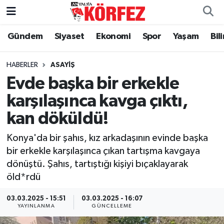
Gündem
Siyaset
Ekonomi
Spor
Yaşam
Bil
Gündem
Nöbetçi Eczaneler
Siyaset
Hava Durumu
HABERLER
ASAYIŞ
Evde başka bir erkekle
Yerel Yönetim
Trafik Durumu
karşılaşınca kavga çıktı,
kan döküldü!
Ekonomi
Süper Lig Puan Durumu ve Fikstür
Konya'da bir şahıs, kız arkadaşının evinde başka
Spor
Tüm Manşetler
bir erkekle karşılaşınca çıkan tartışma kavgaya
dönüştü. Şahıs, tartıştığı kişiyi bıçaklayarak
Yaşam
Son Dakika Haberleri
öld*rdü
Asayiş
Haber Arşivi
03.03.2025 - 15:51
03.03.2025 - 16:07
YAYINLANMA
GÜNCELLEME
Dünya