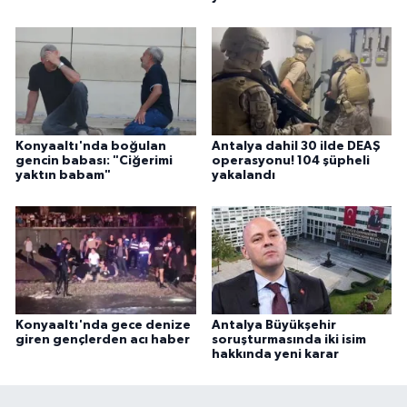
Konyaaltı'nda boğulan
Antalya dahil 30 ilde DEAŞ
gencin babası: "Ciğerimi
operasyonu! 104 şüpheli
yaktın babam"
yakalandı
Konyaaltı'nda gece denize
Antalya Büyükşehir
giren gençlerden acı haber
soruşturmasında iki isim
hakkında yeni karar