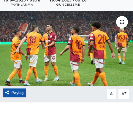
19.04.2025 - 09:18
19.04.2025 - 09:20
YAYINLANMA
GÜNCELLEME
Eğitim
Sağlık
Magazin
Turizm
Çevre
Kültür ve Sanat
Paylaş
-
+
A
A
Sivil Toplum
Tarım
Bilim ve Teknoloji