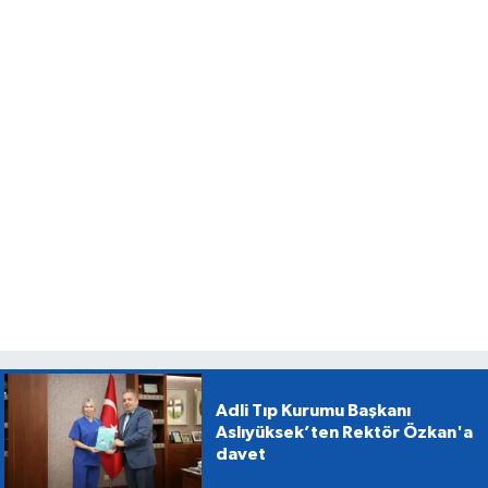
Adli Tıp Kurumu Başkanı
Aslıyüksek’ten Rektör Özkan'a
davet