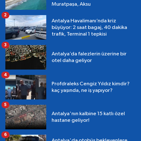
Muratpaşa, Aksu
2
Antalya Havalimanı’nda kriz
büyüyor: 2 saat bagaj, 40 dakika
trafik, Terminal 1 tepkisi
3
Antalya’da falezlerin üzerine bir
otel daha geliyor
4
Profdraleks Cengiz Yıldız kimdir?
kaç yaşında, ne iş yapıyor?
5
Antalya'nın kalbine 15 katlı özel
hastane geliyor!
6
Antalya'da otobüs bekleyenlere