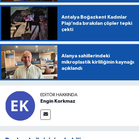
Antalya Boğazkent Kadınlar
Plajı’nda bırakılan çöpler tepki
çekti
Alanya sahillerindeki
mikroplastik kirliliğinin kaynağı
açıklandı
EDITÖR HAKKINDA
Engin Korkmaz