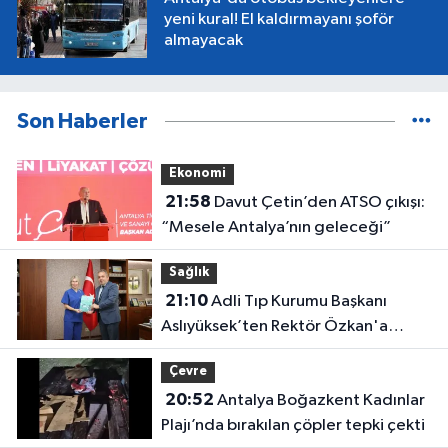
yeni kural! El kaldırmayanı şoför
almayacak
Son Haberler
Ekonomi
21:58
Davut Çetin’den ATSO çıkışı:
“Mesele Antalya’nın geleceği”
Sağlık
21:10
Adli Tıp Kurumu Başkanı
Aslıyüksek’ten Rektör Özkan'a
davet
Çevre
20:52
Antalya Boğazkent Kadınlar
Plajı’nda bırakılan çöpler tepki çekti