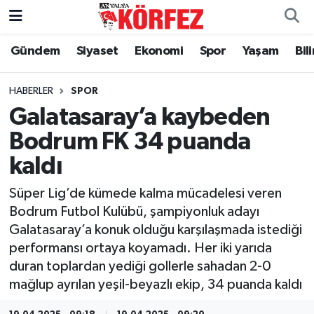
Gündem
Siyaset
Ekonomi
Spor
Yaşam
Bil
Gündem
Nöbetçi Eczaneler
Siyaset
Hava Durumu
HABERLER
SPOR
Galatasaray’a kaybeden
Yerel Yönetim
Trafik Durumu
Bodrum FK 34 puanda
kaldı
Ekonomi
Süper Lig Puan Durumu ve Fikstür
Süper Lig’de kümede kalma mücadelesi veren
Spor
Tüm Manşetler
Bodrum Futbol Kulübü, şampiyonluk adayı
Galatasaray’a konuk olduğu karşılaşmada istediği
Yaşam
Son Dakika Haberleri
performansı ortaya koyamadı. Her iki yarıda
duran toplardan yediği gollerle sahadan 2-0
Asayiş
Haber Arşivi
mağlup ayrılan yeşil-beyazlı ekip, 34 puanda kaldı
Dünya