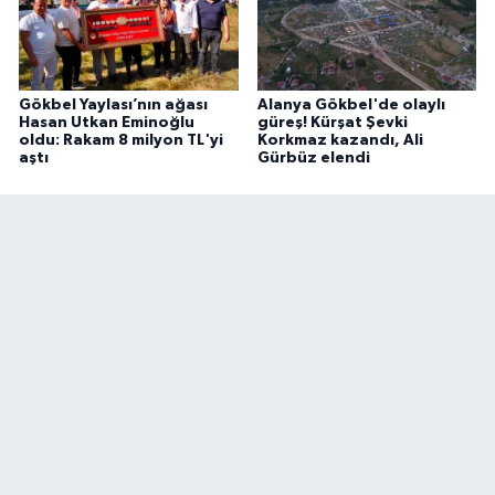
Gökbel Yaylası’nın ağası
Alanya Gökbel'de olaylı
Hasan Utkan Eminoğlu
güreş! Kürşat Şevki
oldu: Rakam 8 milyon TL'yi
Korkmaz kazandı, Ali
aştı
Gürbüz elendi