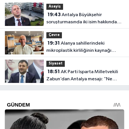
Asayiş
19:43
Antalya Büyükşehir
soruşturmasında iki isim hakkında
yeni karar
Çevre
19:31
Alanya sahillerindeki
mikroplastik kirliliğinin kaynağı
açıklandı
Siyaset
18:51
AK Parti Isparta Milletvekili
Zabun’dan Antalya mesajı: “Ne
dediysek o”