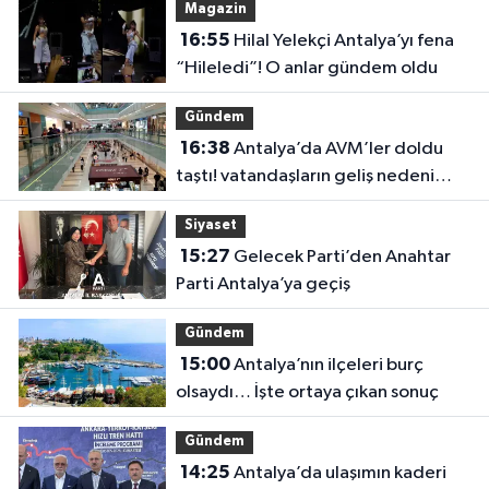
Magazin
16:55
Hilal Yelekçi Antalya’yı fena
“Hileledi”! O anlar gündem oldu
Gündem
16:38
Antalya’da AVM’ler doldu
taştı! vatandaşların geliş nedeni
farklı çıktı
Siyaset
15:27
Gelecek Parti’den Anahtar
Parti Antalya’ya geçiş
Gündem
15:00
Antalya’nın ilçeleri burç
olsaydı… İşte ortaya çıkan sonuç
Gündem
14:25
Antalya’da ulaşımın kaderi