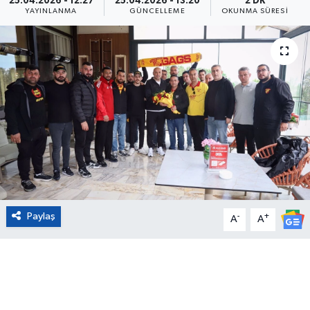
25.04.2026 - 12:27
25.04.2026 - 13:20
2 DK
YAYINLANMA
GÜNCELLEME
OKUNMA SÜRESI
Eğitim
Sağlık
Magazin
Turizm
Çevre
Kültür ve Sanat
Paylaş
-
+
A
A
Sivil Toplum
Tarım
Bilim ve Teknoloji