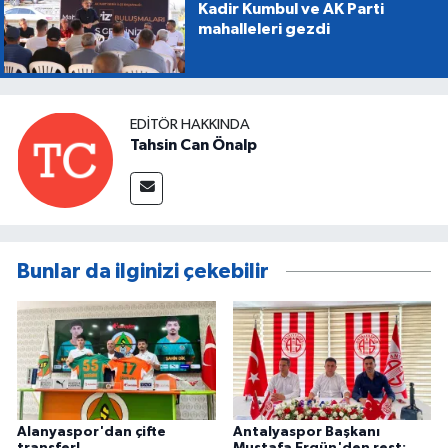
Kadir Kumbul ve AK Parti
mahalleleri gezdi
EDITÖR HAKKINDA
Tahsin Can Önalp
Bunlar da ilginizi çekebilir
Alanyaspor'dan çifte
Antalyaspor Başkanı
transfer!
Mustafa Ergün'den rest: