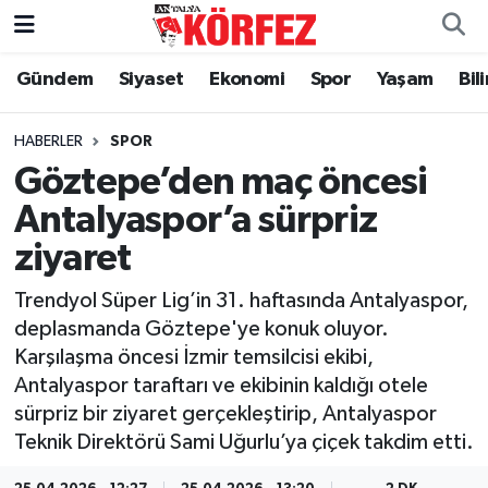
Gündem
Siyaset
Ekonomi
Spor
Yaşam
Bil
Gündem
Nöbetçi Eczaneler
Siyaset
Hava Durumu
HABERLER
SPOR
Göztepe’den maç öncesi
Yerel Yönetim
Trafik Durumu
Antalyaspor’a sürpriz
ziyaret
Ekonomi
Süper Lig Puan Durumu ve Fikstür
Trendyol Süper Lig’in 31. haftasında Antalyaspor,
Spor
Tüm Manşetler
deplasmanda Göztepe'ye konuk oluyor.
Karşılaşma öncesi İzmir temsilcisi ekibi,
Yaşam
Son Dakika Haberleri
Antalyaspor taraftarı ve ekibinin kaldığı otele
sürpriz bir ziyaret gerçekleştirip, Antalyaspor
Asayiş
Haber Arşivi
Teknik Direktörü Sami Uğurlu’ya çiçek takdim etti.
Dünya