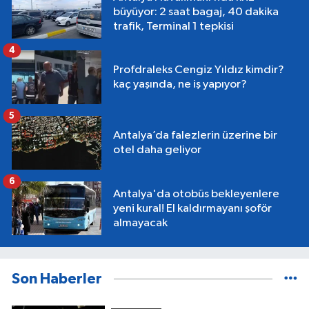
büyüyor: 2 saat bagaj, 40 dakika
trafik, Terminal 1 tepkisi
4
Profdraleks Cengiz Yıldız kimdir?
kaç yaşında, ne iş yapıyor?
5
Antalya’da falezlerin üzerine bir
otel daha geliyor
6
Antalya'da otobüs bekleyenlere
yeni kural! El kaldırmayanı şoför
almayacak
Son Haberler