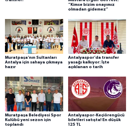
“Kimse bizim onayımız
olmadan gidemez”
Muratpaşa’nın Sultanları
Antalyaspor’da transfer
Antalya için sahaya çıkmaya
yasağı kalkıyor: İşte
hazır
açıklanan o tarih
Muratpaşa Belediyesi Spor
Antalyaspor-Keçiörengücü
Kulübü yeni sezon için
biletleri satışta! En düşük
toplandı
125 TL