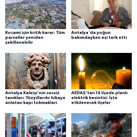
Kırcami için kritik karar: Tüm
Antalya'da yoğun
parseller yeniden
bakımdayken eşi terk etti
şekillenebilir
Antalya Kaleiçi'nin sessiz
AEDAŞ’tan 14 ilçede planlı
tanıkları: Yüzyıllardır hikaye
elektrik kesintisi: İşte
anlatan kapı tokmakları
etkilenecek ilçeler