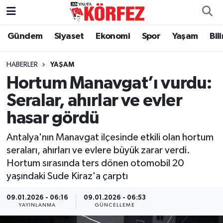
Gündem
Siyaset
Ekonomi
Spor
Yaşam
Bil
Gündem
Nöbetçi Eczaneler
Siyaset
Hava Durumu
HABERLER
YAŞAM
Hortum Manavgat’ı vurdu:
Yerel Yönetim
Trafik Durumu
Seralar, ahırlar ve evler
hasar gördü
Ekonomi
Süper Lig Puan Durumu ve Fikstür
Antalya'nın Manavgat ilçesinde etkili olan hortum
Spor
Tüm Manşetler
seraları, ahırları ve evlere büyük zarar verdi.
Hortum sırasında ters dönen otomobil 20
Yaşam
Son Dakika Haberleri
yaşındaki Sude Kiraz'a çarptı
Asayiş
Haber Arşivi
09.01.2026 - 06:16
09.01.2026 - 06:53
YAYINLANMA
GÜNCELLEME
Dünya