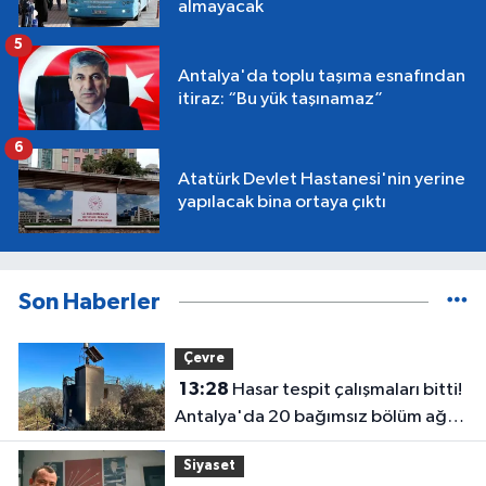
almayacak
5
Antalya'da toplu taşıma esnafından
itiraz: “Bu yük taşınamaz”
6
Atatürk Devlet Hastanesi'nin yerine
yapılacak bina ortaya çıktı
Son Haberler
Çevre
13:28
Hasar tespit çalışmaları bitti!
Antalya'da 20 bağımsız bölüm ağır
hasar gördü
Siyaset