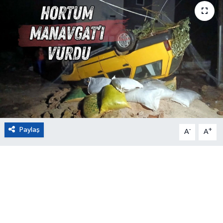
Eğitim
Sağlık
Magazin
Turizm
Çevre
Paylaş
-
+
A
A
Kültür ve Sanat
Sivil Toplum
Tarım
Bilim ve Teknoloji