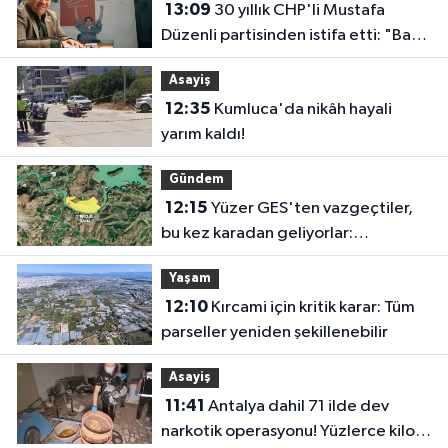
13:09
30 yıllık CHP'li Mustafa
Düzenli partisinden istifa etti: "Bazı
vedalar vicdandan doğar"
Asayiş
12:35
Kumluca'da nikâh hayali
yarım kaldı!
Gündem
12:15
Yüzer GES'ten vazgeçtiler,
bu kez karadan geliyorlar:
Manavgat Barajı yakınında GES
Yaşam
projesi
12:10
Kırcami için kritik karar: Tüm
parseller yeniden şekillenebilir
Asayiş
11:41
Antalya dahil 71 ilde dev
narkotik operasyonu! Yüzlerce kilo