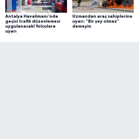
Antalya Havalimanı'nda
Uzmandan araç sahiplerine
geçici trafik düzenlemesi
uyarı: “Bir şey olmaz”
uygulanacak! Yolculara
demeyin
uyarı