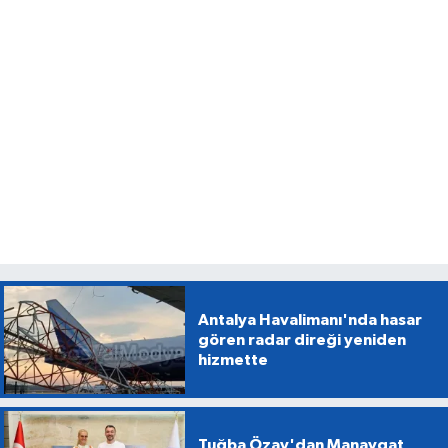
Antalya Havalimanı'nda hasar
gören radar direği yeniden
hizmette
Tuğba Özay'dan Manavgat