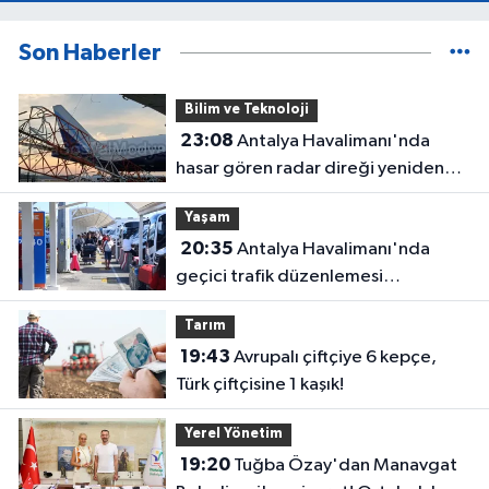
Son Haberler
Bilim ve Teknoloji
23:08
Antalya Havalimanı'nda
hasar gören radar direği yeniden
hizmette
Yaşam
20:35
Antalya Havalimanı'nda
geçici trafik düzenlemesi
uygulanacak! Yolculara uyarı
Tarım
19:43
Avrupalı çiftçiye 6 kepçe,
Türk çiftçisine 1 kaşık!
Yerel Yönetim
19:20
Tuğba Özay'dan Manavgat