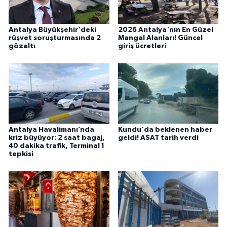
Antalya Büyükşehir'deki
2026 Antalya'nın En Güzel
rüşvet soruşturmasında 2
Mangal Alanları! Güncel
gözaltı
giriş ücretleri
Antalya Havalimanı’nda
Kundu'da beklenen haber
kriz büyüyor: 2 saat bagaj,
geldi! ASAT tarih verdi
40 dakika trafik, Terminal 1
tepkisi