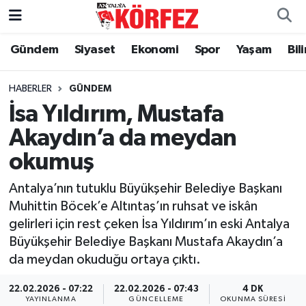
Gündem
Siyaset
Ekonomi
Spor
Yaşam
Bil
Gündem
Nöbetçi Eczaneler
Siyaset
Hava Durumu
HABERLER
GÜNDEM
İsa Yıldırım, Mustafa
Yerel Yönetim
Trafik Durumu
Akaydın’a da meydan
okumuş
Ekonomi
Süper Lig Puan Durumu ve Fikstür
Antalya’nın tutuklu Büyükşehir Belediye Başkanı
Spor
Tüm Manşetler
Muhittin Böcek’e Altıntaş’ın ruhsat ve iskân
gelirleri için rest çeken İsa Yıldırım’ın eski Antalya
Yaşam
Son Dakika Haberleri
Büyükşehir Belediye Başkanı Mustafa Akaydın’a
da meydan okuduğu ortaya çıktı.
Asayiş
Haber Arşivi
22.02.2026 - 07:22
22.02.2026 - 07:43
4 DK
Dünya
YAYINLANMA
GÜNCELLEME
OKUNMA SÜRESI