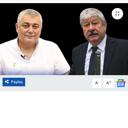
Eğitim
Sağlık
Magazin
Turizm
Çevre
Paylaş
-
+
Kültür ve Sanat
A
A
Sivil Toplum
Tarım
Bilim ve Teknoloji