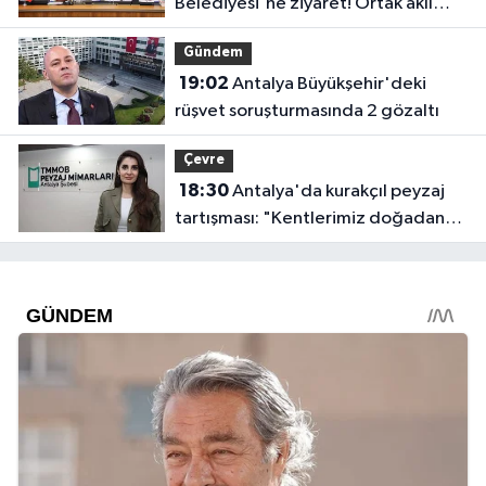
Belediyesi'ne ziyaret! Ortak akıl
sürecine destek verdi
Gündem
19:02
Antalya Büyükşehir'deki
rüşvet soruşturmasında 2 gözaltı
Çevre
18:30
Antalya'da kurakçıl peyzaj
tartışması: "Kentlerimiz doğadan
koparılıyor"