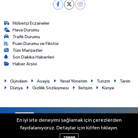
Nöbetçi Eczaneler
Hava Durumu
Trafik Durumu
Puan Durumu ve Fikstür
Tüm Manşetler
Son Dakika Haberleri
Haber Arşivi
Gündem
Asayiş
Yerel Yönetim
Turizm
Tarım
Dünya
Gizlilik Sözleşmesi
İletişim
Künye
RSS
Copyright © 2012. Her hakkı saklıdır.
En iyi site deneyimi sağlamak için çerezlerden
faydalanıyoruz. Detaylar için lütfen tıklayın.
Haber Yazılımı:
TE Bilişim
TAMAM