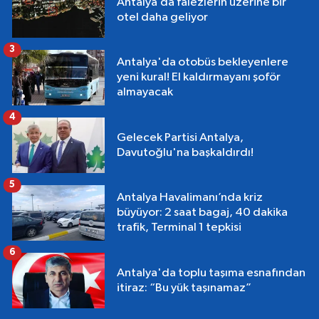
Antalya’da falezlerin üzerine bir
otel daha geliyor
3
Antalya'da otobüs bekleyenlere
yeni kural! El kaldırmayanı şoför
almayacak
4
Gelecek Partisi Antalya,
Davutoğlu'na başkaldırdı!
5
Antalya Havalimanı’nda kriz
büyüyor: 2 saat bagaj, 40 dakika
trafik, Terminal 1 tepkisi
6
Antalya'da toplu taşıma esnafından
itiraz: “Bu yük taşınamaz”