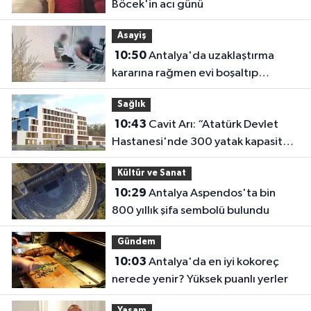
Böcek'in acı günü
Asayiş
10:50
Antalya'da uzaklaştırma
kararına rağmen evi boşaltıp
götürdü
Sağlık
10:43
Cavit Arı: “Atatürk Devlet
Hastanesi'nde 300 yatak kapasitesi
yetersiz”
Kültür ve Sanat
10:29
Antalya Aspendos'ta bin
800 yıllık şifa sembolü bulundu
Gündem
10:03
Antalya'da en iyi kokoreç
nerede yenir? Yüksek puanlı yerler
Yaşam