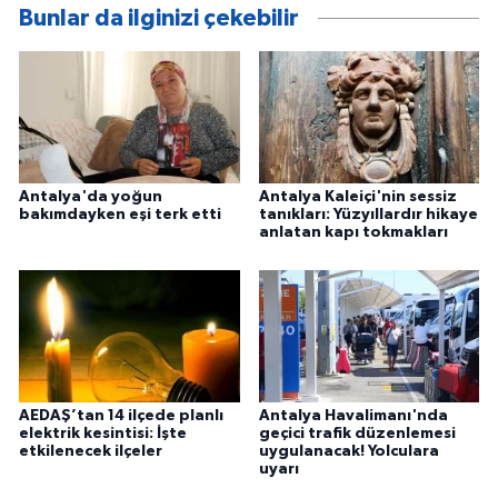
Bunlar da ilginizi çekebilir
Antalya'da yoğun
Antalya Kaleiçi'nin sessiz
bakımdayken eşi terk etti
tanıkları: Yüzyıllardır hikaye
anlatan kapı tokmakları
AEDAŞ’tan 14 ilçede planlı
Antalya Havalimanı'nda
elektrik kesintisi: İşte
geçici trafik düzenlemesi
etkilenecek ilçeler
uygulanacak! Yolculara
uyarı