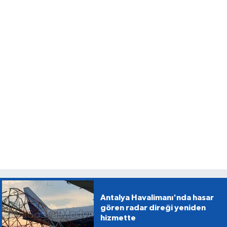
Antalya Havalimanı'nda hasar
gören radar direği yeniden
hizmette