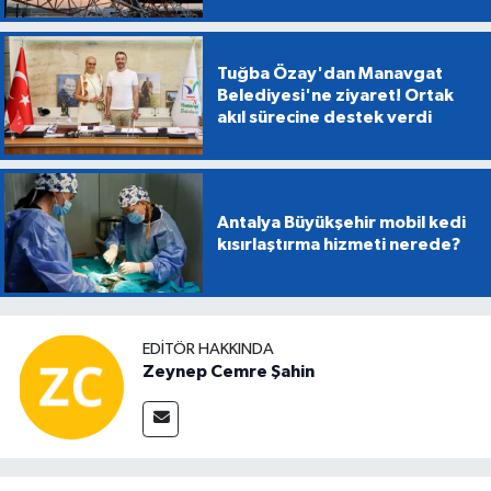
Tuğba Özay'dan Manavgat
Belediyesi'ne ziyaret! Ortak
akıl sürecine destek verdi
Antalya Büyükşehir mobil kedi
kısırlaştırma hizmeti nerede?
EDITÖR HAKKINDA
Zeynep Cemre Şahin