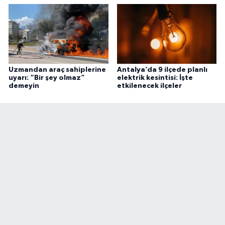
Uzmandan araç sahiplerine
Antalya’da 9 ilçede planlı
uyarı: “Bir şey olmaz”
elektrik kesintisi: İşte
demeyin
etkilenecek ilçeler