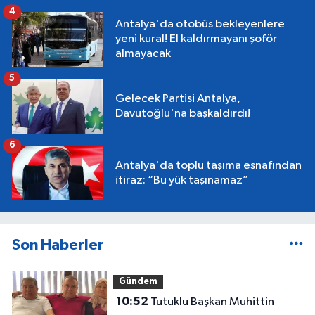
4
Antalya'da otobüs bekleyenlere
yeni kural! El kaldırmayanı şoför
almayacak
5
Gelecek Partisi Antalya,
Davutoğlu'na başkaldırdı!
6
Antalya'da toplu taşıma esnafından
itiraz: “Bu yük taşınamaz”
Son Haberler
Gündem
10:52
Tutuklu Başkan Muhittin