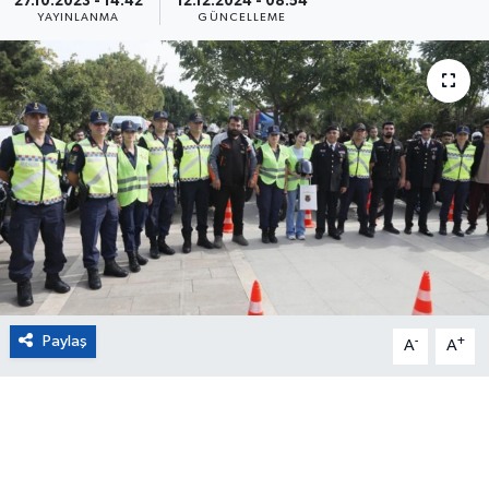
27.10.2023 - 14:42
12.12.2024 - 08:54
YAYINLANMA
GÜNCELLEME
Eğitim
Sağlık
Magazin
Turizm
Çevre
Kültür ve Sanat
Paylaş
-
+
A
A
Sivil Toplum
Tarım
Bilim ve Teknoloji