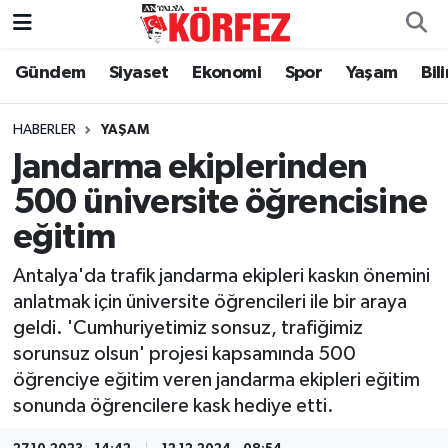
Gündem
Siyaset
Ekonomi
Spor
Yaşam
Bil
Gündem
Nöbetçi Eczaneler
Siyaset
Hava Durumu
HABERLER
YAŞAM
Jandarma ekiplerinden
Yerel Yönetim
Trafik Durumu
500 üniversite öğrencisine
eğitim
Ekonomi
Süper Lig Puan Durumu ve Fikstür
Antalya'da trafik jandarma ekipleri kaskın önemini
Spor
Tüm Manşetler
anlatmak için üniversite öğrencileri ile bir araya
geldi. 'Cumhuriyetimiz sonsuz, trafiğimiz
Yaşam
Son Dakika Haberleri
sorunsuz olsun' projesi kapsamında 500
öğrenciye eğitim veren jandarma ekipleri eğitim
Asayiş
Haber Arşivi
sonunda öğrencilere kask hediye etti.
Dünya