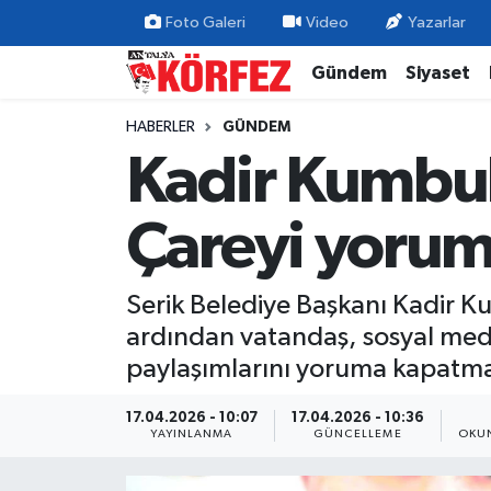
Foto Galeri
Video
Yazarlar
Gündem
Siyaset
Gündem
Nöbetçi Eczaneler
HABERLER
GÜNDEM
Siyaset
Hava Durumu
Kadir Kumbul
Yerel Yönetim
Trafik Durumu
Çareyi yorum
Ekonomi
Süper Lig Puan Durumu ve Fikstür
Serik Belediye Başkanı Kadir Ku
Spor
Tüm Manşetler
ardından vatandaş, sosyal med
Yaşam
Son Dakika Haberleri
paylaşımlarını yoruma kapatm
Asayiş
Haber Arşivi
17.04.2026 - 10:07
17.04.2026 - 10:36
YAYINLANMA
GÜNCELLEME
OKUN
Dünya