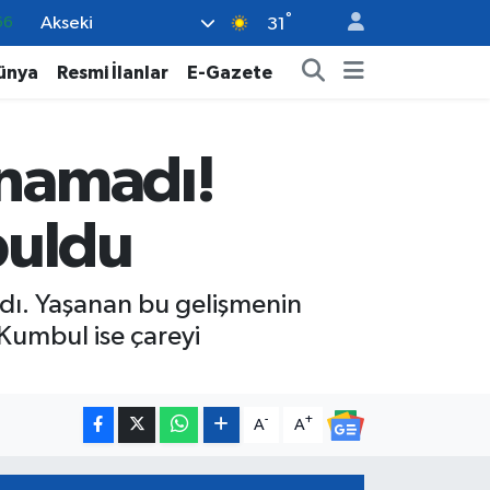
°
Akseki
05
31
18
ünya
Resmi İlanlar
E-Gazete
22
39
anamadı!
%0
66
buldu
ldı. Yaşanan bu gelişmenin
Kumbul ise çareyi
-
+
A
A