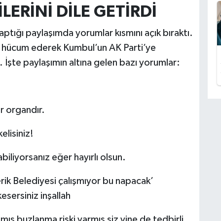
ERİNİ DİLE GETİRDİ
ptığı paylaşımda yorumlar kısmını açık bıraktı.
a hücum ederek Kumbul’un AK Parti’ye
i. İşte paylaşımın altına gelen bazı yorumlar:
r organdır.
elisiniz!
biliyorsanız eğer hayırlı olsun.
ik Belediyesi çalışmıyor bu napacak’
esersiniz inşallah
ış buzlanma riski varmış siz yine de tedbirli