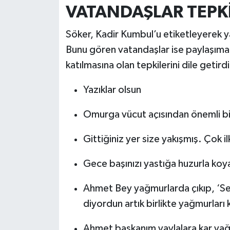
VATANDAŞLAR TEPKİL
Söker, Kadir Kumbul’u etiketleyerek ya
Bunu gören vatandaşlar ise paylaşım
katılmasına olan tepkilerini dile getird
Yazıklar olsun
Omurga vücut açısından önemli bi
Gittiğiniz yer size yakışmış. Çok ilk
Gece başınızı yastığa huzurla koya
Ahmet Bey yağmurlarda çıkıp, ‘Ser
diyordun artık birlikte yağmurları k
Ahmet başkanım yaylalara kar yağm