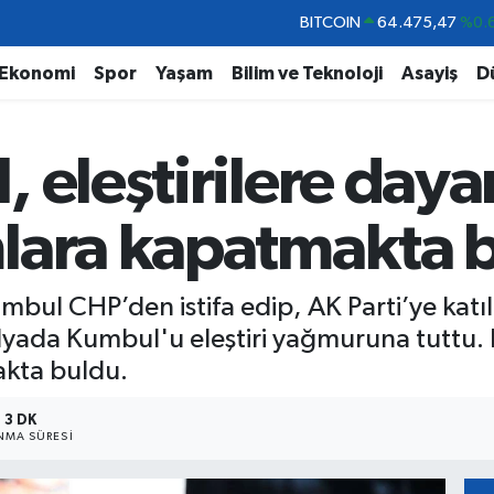
DOLAR
47,5971
%0.
EURO
55,1336
%0.
Ekonomi
Spor
Yaşam
Bilim ve Teknoloji
Asayiş
D
STERLİN
64,2534
%0.
GRAM ALTIN
6518.23
%0.
, eleştirilere day
BİST100
13.703
BITCOIN
64.475,47
%0.
lara kapatmakta 
mbul CHP’den istifa edip, AK Parti’ye katı
yada Kumbul'u eleştiri yağmuruna tuttu. 
akta buldu.
3 DK
MA SÜRESI