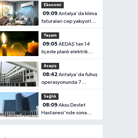
Ekonomi
rehabilitasyon başladı!
09:09
Antalya'da klima
faturaları cep yakıyor!
Uzmandan altın
Yaşam
tavsiyeler
09:05
AEDAŞ’tan 14
ilçede planlı elektrik
kesintisi: İşte
Asayiş
etkilenecek ilçeler
08:42
Antalya'da fuhuş
operasyonunda 7
tutuklama! Soruşturma
Sağlık
genişliyor
08:09
Aksu Devlet
Hastanesi'nde sona
yaklaşıldı