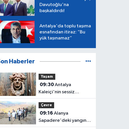
Davutoğlu'na
başkaldırdı!
Antalya'da toplu taşıma
esnafından itiraz: “Bu
yük taşınamaz”
Son Haberler
Yaşam
09:30
Antalya
Kaleiçi'nin sessiz
tanıkları: Yüzyıllardır
Çevre
hikaye anlatan kapı
09:16
Alanya
tokmakları
Sapadere'deki yangın
sahasında