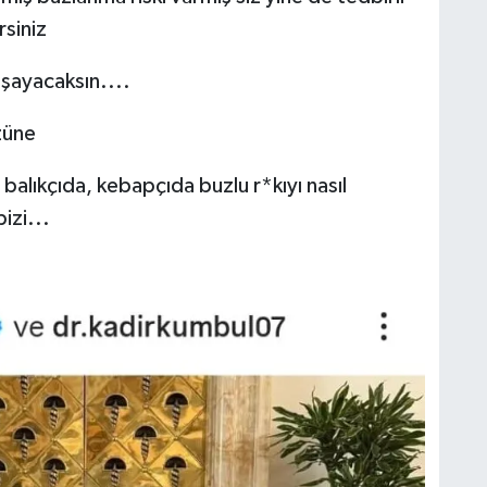
rsiniz
şayacaksın....
züne
alıkçıda, kebapçıda buzlu r*kıyı nasıl
izi...