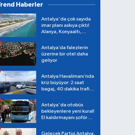
Trend Haberler
Antalya'da çok sayıda
imar planı askıya çıktı!
Alanya, Konyaaltı,
Muratpaşa, Aksu
Antalya’da falezlerin
üzerine bir otel daha
geliyor
Antalya Havalimanı’nda
kriz büyüyor: 2 saat
bagaj, 40 dakika trafik,
Terminal 1 tepkisi
Antalya'da otobüs
bekleyenlere yeni kural!
El kaldırmayanı şoför
almayacak
Gelecek Partisi Antalya,