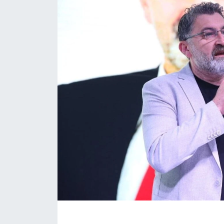
Eğitim
Sağlık
Magazin
Turizm
Çevre
Kültür ve Sanat
Sivil Toplum
Tarım
Bilim ve Teknoloji