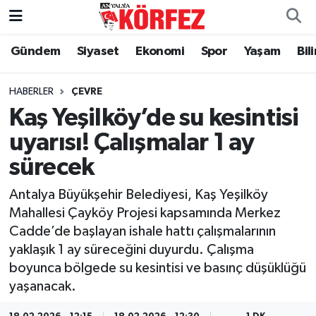
Gündem
Siyaset
Ekonomi
Spor
Yaşam
Bil
Gündem
Nöbetçi Eczaneler
Siyaset
Hava Durumu
HABERLER
ÇEVRE
Kaş Yeşilköy’de su kesintisi
Yerel Yönetim
Trafik Durumu
uyarısı! Çalışmalar 1 ay
sürecek
Ekonomi
Süper Lig Puan Durumu ve Fikstür
Antalya Büyükşehir Belediyesi, Kaş Yeşilköy
Spor
Tüm Manşetler
Mahallesi Çayköy Projesi kapsamında Merkez
Cadde’de başlayan ishale hattı çalışmalarının
Yaşam
Son Dakika Haberleri
yaklaşık 1 ay süreceğini duyurdu. Çalışma
boyunca bölgede su kesintisi ve basınç düşüklüğü
Asayiş
Haber Arşivi
yaşanacak.
Dünya