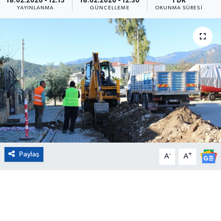
18.02.2026 - 12:15
18.02.2026 - 12:30
1 DK
YAYINLANMA
GÜNCELLEME
OKUNMA SÜRESI
Eğitim
Sağlık
Magazin
Turizm
Çevre
Kültür ve Sanat
Paylaş
-
+
A
A
Sivil Toplum
Tarım
Bilim ve Teknoloji