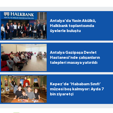
Antalya’da Yasin Akülkü,
Halkbank toplantısında
üyelerle buluştu
Antalya Gazipaşa Devlet
Hastanesi’nde çalışanların
talepleri masaya yatırıldı
Kepez’de ‘Hababam Sınıfı’
müzesi boş kalmıyor: Ayda 7
bin ziyaretçi