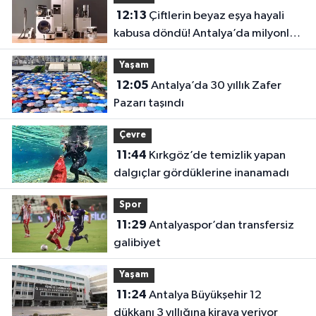
12:13
Çiftlerin beyaz eşya hayali
kabusa döndü! Antalya’da milyonluk
dolandırıcılık iddiası
Yaşam
12:05
Antalya’da 30 yıllık Zafer
Pazarı taşındı
Çevre
11:44
Kırkgöz’de temizlik yapan
dalgıçlar gördüklerine inanamadı
Spor
11:29
Antalyaspor’dan transfersiz
galibiyet
Yaşam
11:24
Antalya Büyükşehir 12
dükkanı 3 yıllığına kiraya veriyor