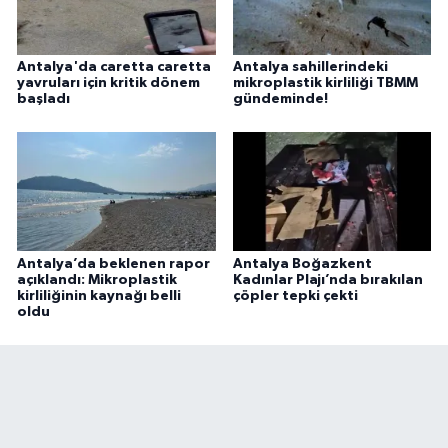
Antalya'da caretta caretta
Antalya sahillerindeki
yavruları için kritik dönem
mikroplastik kirliliği TBMM
başladı
gündeminde!
Antalya’da beklenen rapor
Antalya Boğazkent
açıklandı: Mikroplastik
Kadınlar Plajı’nda bırakılan
kirliliğinin kaynağı belli
çöpler tepki çekti
oldu