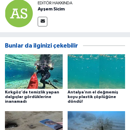
EDITÖR HAKKINDA
Ayşem Sicim
Bunlar da ilginizi çekebilir
Kırkgöz’de temizlik yapan
Antalya’nın el değmemiş
dalgıçlar gördüklerine
koyu plastik çöplüğüne
inanamadı
döndü!