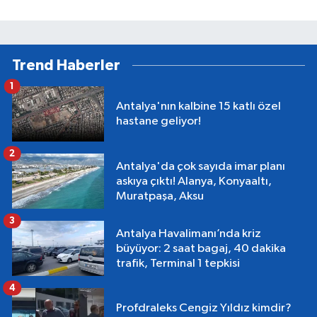
Trend Haberler
1
Antalya'nın kalbine 15 katlı özel
hastane geliyor!
2
Antalya'da çok sayıda imar planı
askıya çıktı! Alanya, Konyaaltı,
Muratpaşa, Aksu
3
Antalya Havalimanı’nda kriz
büyüyor: 2 saat bagaj, 40 dakika
trafik, Terminal 1 tepkisi
4
Profdraleks Cengiz Yıldız kimdir?