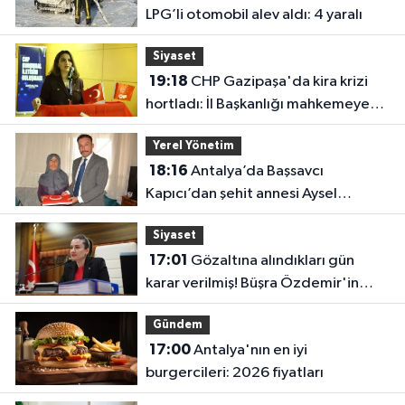
LPG’li otomobil alev aldı: 4 yaralı
Siyaset
19:18
CHP Gazipaşa'da kira krizi
hortladı: İl Başkanlığı mahkemeye
gitti
Yerel Yönetim
18:16
Antalya’da Başsavcı
Kapıcı’dan şehit annesi Aysel
Belen’e anlamlı ziyaret
Siyaset
17:01
Gözaltına alındıkları gün
karar verilmiş! Büşra Özdemir'in
oluru ortaya çıktı
Gündem
17:00
Antalya'nın en iyi
burgercileri: 2026 fiyatları