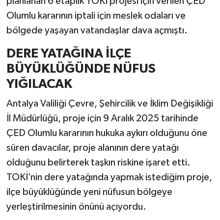
planlanan 6 etaplık TOKİ projesi için verilen ÇED
Olumlu kararının iptali için meslek odaları ve
bölgede yaşayan vatandaşlar dava açmıştı.
DERE YATAĞINA İLÇE
BÜYÜKLÜĞÜNDE NÜFUS
YIĞILACAK
Antalya Valiliği Çevre, Şehircilik ve İklim Değişikliği
İl Müdürlüğü, proje için 9 Aralık 2025 tarihinde
ÇED Olumlu kararının hukuka aykırı olduğunu öne
süren davacılar, proje alanının dere yatağı
olduğunu belirterek taşkın riskine işaret etti.
TOKİ’nin dere yatağında yapmak istediğim proje,
ilçe büyüklüğünde yeni nüfusun bölgeye
yerleştirilmesinin önünü açıyordu.