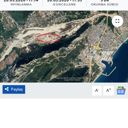
26.05.2026 - 17:14
26.05.2026 - 17:35
3 DK
YAYINLANMA
GÜNCELLEME
OKUNMA SÜRESI
Eğitim
Sağlık
Magazin
Turizm
Çevre
Kültür ve Sanat
Paylaş
-
+
A
A
Sivil Toplum
Tarım
Bilim ve Teknoloji