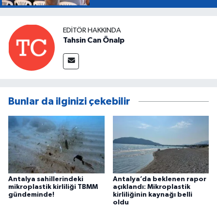
EDITÖR HAKKINDA
Tahsin Can Önalp
Bunlar da ilginizi çekebilir
Antalya sahillerindeki
Antalya’da beklenen rapor
mikroplastik kirliliği TBMM
açıklandı: Mikroplastik
gündeminde!
kirliliğinin kaynağı belli
oldu