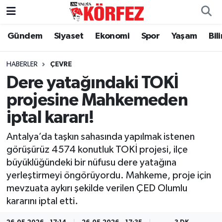
Gündem
Siyaset
Ekonomi
Spor
Yaşam
Bil
Gündem
Nöbetçi Eczaneler
Siyaset
Hava Durumu
HABERLER
ÇEVRE
Dere yatağındaki TOKİ
Yerel Yönetim
Trafik Durumu
projesine Mahkemeden
iptal kararı!
Ekonomi
Süper Lig Puan Durumu ve Fikstür
Antalya’da taşkın sahasında yapılmak istenen
Spor
Tüm Manşetler
görüşürüz 4574 konutluk TOKİ projesi, ilçe
büyüklüğündeki bir nüfusu dere yatağına
Yaşam
Son Dakika Haberleri
yerleştirmeyi öngörüyordu. Mahkeme, proje için
mevzuata aykırı şekilde verilen ÇED Olumlu
Asayiş
Haber Arşivi
kararını iptal etti.
Dünya