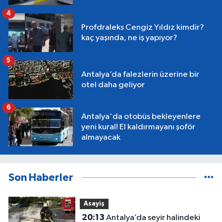
4
Profdraleks Cengiz Yıldız kimdir?
kaç yaşında, ne iş yapıyor?
5
Antalya’da falezlerin üzerine bir
otel daha geliyor
6
Antalya'da otobüs bekleyenlere
yeni kural! El kaldırmayanı şoför
almayacak
Son Haberler
Asayiş
20:13
Antalya’da seyir halindeki