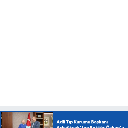
Adli Tıp Kurumu Başkanı
Aslıyüksek’ten Rektör Özkan'a