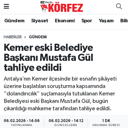
Gündem
Siyaset
Ekonomi
Spor
Yaşam
Bil
Gündem
Nöbetçi Eczaneler
Siyaset
Hava Durumu
HABERLER
GÜNDEM
Kemer eski Belediye
Yerel Yönetim
Trafik Durumu
Başkanı Mustafa Gül
tahliye edildi
Ekonomi
Süper Lig Puan Durumu ve Fikstür
Antalya’nın Kemer ilçesinde bir esnafın şikâyeti
Spor
Tüm Manşetler
üzerine başlatılan soruşturma kapsamında
“dolandırıcılık” suçlamasıyla tutuklanan Kemer
Yaşam
Son Dakika Haberleri
Belediyesi eski Başkanı Mustafa Gül, bugün
çıkarıldığı mahkeme tarafından tahliye edildi.
Asayiş
Haber Arşivi
06.02.2026 - 14:06
06.02.2026 - 14:12
1 DK
Dünya
YAYINLANMA
GÜNCELLEME
OKUNMA SÜRESI