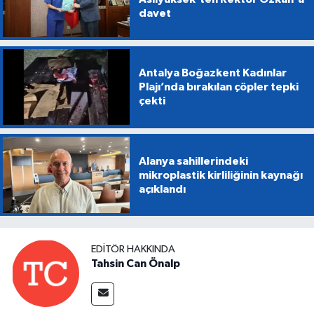
davet
Antalya Boğazkent Kadınlar
Plajı’nda bırakılan çöpler tepki
çekti
Alanya sahillerindeki
mikroplastik kirliliğinin kaynağı
açıklandı
EDITÖR HAKKINDA
Tahsin Can Önalp