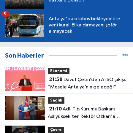
hastane geliyor!
6
Antalya'da otobüs bekleyenlere
yeni kural! El kaldırmayanı şoför
almayacak
Son Haberler
Ekonomi
21:58
Davut Çetin’den ATSO çıkışı:
“Mesele Antalya’nın geleceği”
Sağlık
21:10
Adli Tıp Kurumu Başkanı
Aslıyüksek’ten Rektör Özkan'a
davet
Çevre