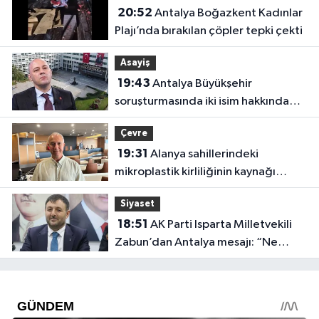
20:52
Antalya Boğazkent Kadınlar
Plajı’nda bırakılan çöpler tepki çekti
Asayiş
19:43
Antalya Büyükşehir
soruşturmasında iki isim hakkında
yeni karar
Çevre
19:31
Alanya sahillerindeki
mikroplastik kirliliğinin kaynağı
açıklandı
Siyaset
18:51
AK Parti Isparta Milletvekili
Zabun’dan Antalya mesajı: “Ne
dediysek o”