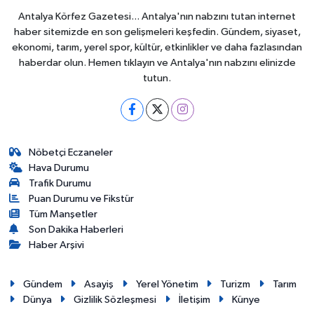
Antalya Körfez Gazetesi... Antalya'nın nabzını tutan internet
haber sitemizde en son gelişmeleri keşfedin. Gündem, siyaset,
ekonomi, tarım, yerel spor, kültür, etkinlikler ve daha fazlasından
haberdar olun. Hemen tıklayın ve Antalya'nın nabzını elinizde
tutun.
Nöbetçi Eczaneler
Hava Durumu
Trafik Durumu
Puan Durumu ve Fikstür
Tüm Manşetler
Son Dakika Haberleri
Haber Arşivi
Gündem
Asayiş
Yerel Yönetim
Turizm
Tarım
Dünya
Gizlilik Sözleşmesi
İletişim
Künye