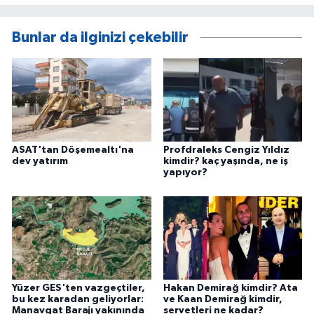
Bunlar da ilginizi çekebilir
ASAT'tan Döşemealtı'na
Profdraleks Cengiz Yıldız
dev yatırım
kimdir? kaç yaşında, ne iş
yapıyor?
Yüzer GES'ten vazgeçtiler,
Hakan Demirağ kimdir? Ata
bu kez karadan geliyorlar:
ve Kaan Demirağ kimdir,
Manavgat Barajı yakınında
servetleri ne kadar?