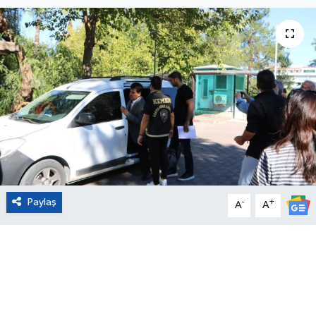
Eğitim
Sağlık
Magazin
Turizm
Çevre
Paylaş
-
+
Kültür ve Sanat
A
A
Sivil Toplum
Tarım
Bilim ve Teknoloji