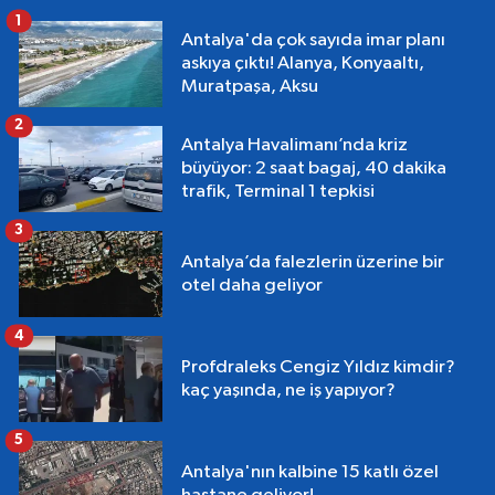
1
Antalya'da çok sayıda imar planı
askıya çıktı! Alanya, Konyaaltı,
Muratpaşa, Aksu
2
Antalya Havalimanı’nda kriz
büyüyor: 2 saat bagaj, 40 dakika
trafik, Terminal 1 tepkisi
3
Antalya’da falezlerin üzerine bir
otel daha geliyor
4
Profdraleks Cengiz Yıldız kimdir?
kaç yaşında, ne iş yapıyor?
5
Antalya'nın kalbine 15 katlı özel