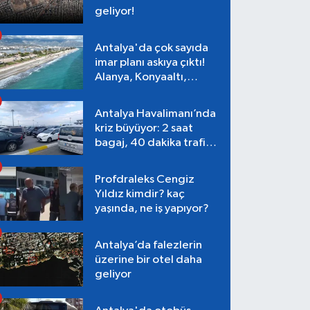
geliyor!
Antalya'da çok sayıda
imar planı askıya çıktı!
Alanya, Konyaaltı,
Muratpaşa, Aksu
Antalya Havalimanı’nda
kriz büyüyor: 2 saat
bagaj, 40 dakika trafik,
Terminal 1 tepkisi
Profdraleks Cengiz
Yıldız kimdir? kaç
yaşında, ne iş yapıyor?
Antalya’da falezlerin
üzerine bir otel daha
geliyor