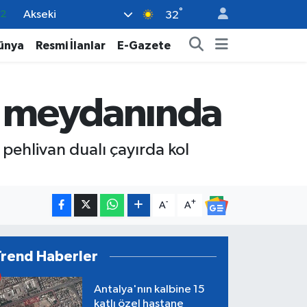
°
Akseki
17
32
01
ünya
Resmi İlanlar
E-Gazete
02
12
er meydanında
4
.2
 pehlivan dualı çayırda kol
-
+
A
A
Trend Haberler
Antalya'nın kalbine 15
katlı özel hastane