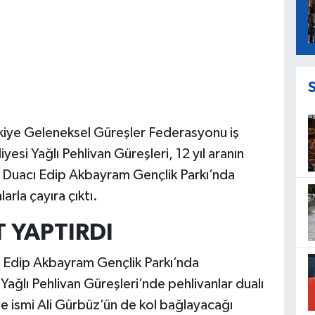
rkiye Geleneksel Güreşler Federasyonu iş
esi Yağlı Pehlivan Güreşleri, 12 yıl aranın
. Duacı Edip Akbayram Gençlik Parkı’nda
rla çayıra çıktı.
T YAPTIRDI
ı Edip Akbayram Gençlik Parkı’nda
Yağlı Pehlivan Güreşleri’nde pehlivanlar dualı
ne ismi Ali Gürbüz’ün de kol bağlayacağı