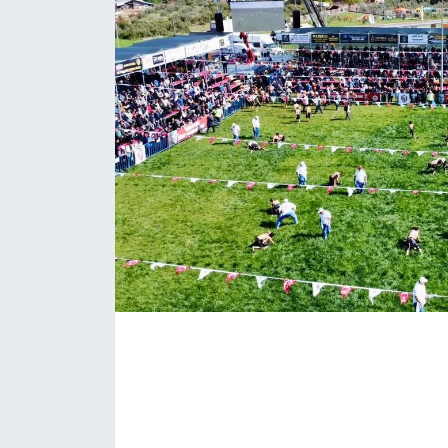
Eğitim
Sağlık
Magazin
Turizm
Çevre
Kültür ve Sanat
Sivil Toplum
Tarım
Bilim ve Teknoloji