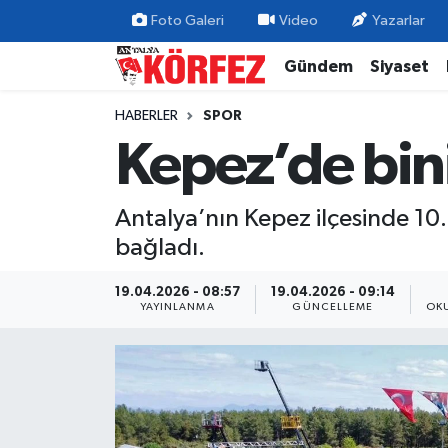
Foto Galeri
Video
Yazarlar
Gündem
Siyaset
Gündem
Nöbetçi Eczaneler
HABERLER
SPOR
Siyaset
Hava Durumu
Kepez’de bin
Yerel Yönetim
Trafik Durumu
Antalya’nın Kepez ilçesinde 10. 
Ekonomi
Süper Lig Puan Durumu ve Fikstür
bağladı.
Spor
Tüm Manşetler
19.04.2026 - 08:57
19.04.2026 - 09:14
YAYINLANMA
GÜNCELLEME
OK
Yaşam
Son Dakika Haberleri
Asayiş
Haber Arşivi
Dünya