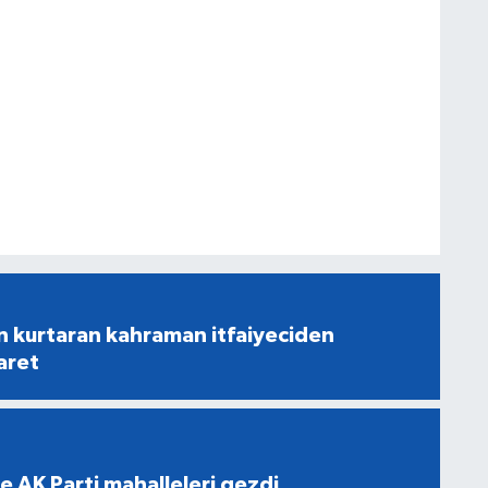
n kurtaran kahraman itfaiyeciden
aret
e AK Parti mahalleleri gezdi