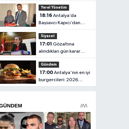
Başkanlığı mahkemeye
Yerel Yönetim
gitti
18:16
Antalya’da
Başsavcı Kapıcı’dan
şehit annesi Aysel
Siyaset
Belen’e anlamlı ziyaret
17:01
Gözaltına
alındıkları gün karar
verilmiş! Büşra
Gündem
Özdemir'in oluru ortaya
17:00
Antalya'nın en iyi
çıktı
burgercileri: 2026
fiyatları