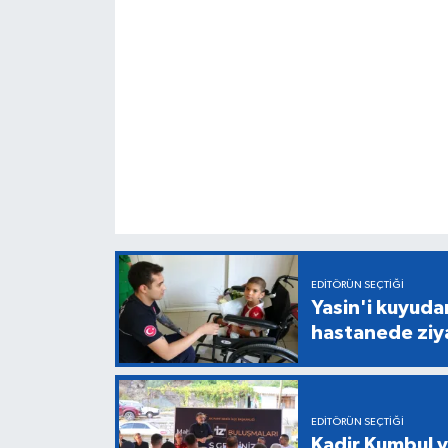
EDITÖRÜN SEÇTIĞI
Yasin'i kuyuda
hastanede ziy
EDITÖRÜN SEÇTIĞI
Kadir Kumbul v