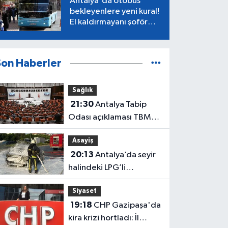
Antalya'da otobüs
bekleyenlere yeni kural!
El kaldırmayanı şoför
almayacak
Son Haberler
Sağlık
21:30
Antalya Tabip
Odası açıklaması TBMM
gündeminde
Asayiş
20:13
Antalya’da seyir
halindeki LPG’li
otomobil alev aldı: 4
Siyaset
yaralı
19:18
CHP Gazipaşa'da
kira krizi hortladı: İl