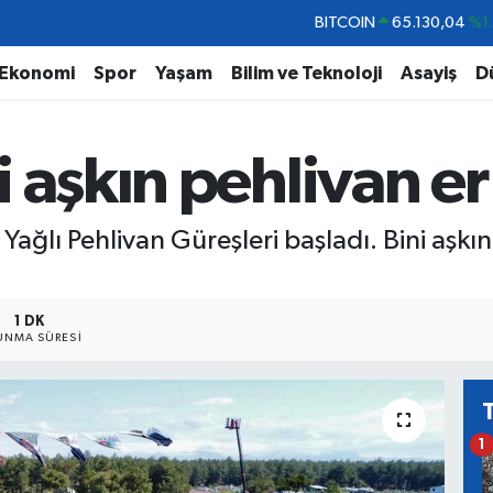
DOLAR
47,7069
%0.
EURO
55,0265
%0.
Ekonomi
Spor
Yaşam
Bilim ve Teknoloji
Asayiş
D
STERLİN
64,1897
%0.
GRAM ALTIN
6618.49
%2.
i aşkın pehlivan 
BİST100
13.887
%6
BITCOIN
65.130,04
%1
Yağlı Pehlivan Güreşleri başladı. Bini aşkın
1 DK
UNMA SÜRESI
1