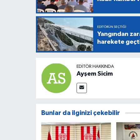
EDITÖRÜN SEÇTIĞI
Yangından zara
harekete geçt
EDITÖR HAKKINDA
Ayşem Sicim
Bunlar da ilginizi çekebilir