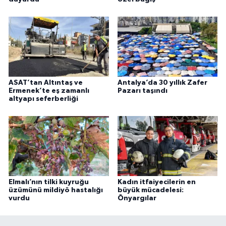
ASAT’tan Altıntaş ve
Antalya’da 30 yıllık Zafer
Ermenek’te eş zamanlı
Pazarı taşındı
altyapı seferberliği
Elmalı’nın tilki kuyruğu
Kadın itfaiyecilerin en
üzümünü mildiyö hastalığı
büyük mücadelesi:
vurdu
Önyargılar