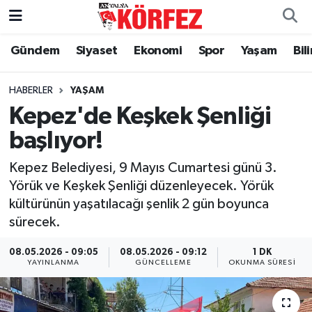
Gündem
Siyaset
Ekonomi
Spor
Yaşam
Bil
Gündem
Nöbetçi Eczaneler
Siyaset
Hava Durumu
HABERLER
YAŞAM
Kepez'de Keşkek Şenliği
Yerel Yönetim
Trafik Durumu
başlıyor!
Ekonomi
Süper Lig Puan Durumu ve Fikstür
Kepez Belediyesi, 9 Mayıs Cumartesi günü 3.
Yörük ve Keşkek Şenliği düzenleyecek. Yörük
Spor
Tüm Manşetler
kültürünün yaşatılacağı şenlik 2 gün boyunca
sürecek.
Yaşam
Son Dakika Haberleri
08.05.2026 - 09:05
08.05.2026 - 09:12
1 DK
YAYINLANMA
GÜNCELLEME
OKUNMA SÜRESI
Asayiş
Haber Arşivi
Dünya