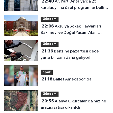
22:40
AK Parti Antalya’da 25.
kuruluş yılına özel programlar belli
oldu
Gündem
22:06
Aksu’ya Sokak Hayvanları
Bakımevi ve Doğal Yaşam Alanı
geliyor
Gündem
21:36
Benzine pazartesi gece
yarısı bir zam daha geliyor!
Spor
21:18
Ballet Amedspor'da
Gündem
20:55
Alanya Okurcalar’da hazine
arazisi satışa çıkarıldı