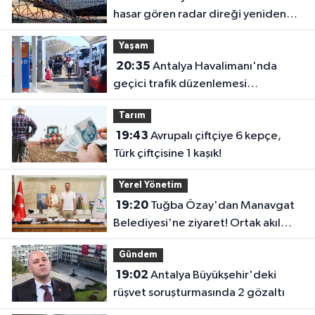
hasar gören radar direği yeniden
hizmette
Yaşam
20:35
Antalya Havalimanı'nda
geçici trafik düzenlemesi
uygulanacak! Yolculara uyarı
Tarım
19:43
Avrupalı çiftçiye 6 kepçe,
Türk çiftçisine 1 kaşık!
Yerel Yönetim
19:20
Tuğba Özay'dan Manavgat
Belediyesi'ne ziyaret! Ortak akıl
sürecine destek verdi
Gündem
19:02
Antalya Büyükşehir'deki
rüşvet soruşturmasında 2 gözaltı