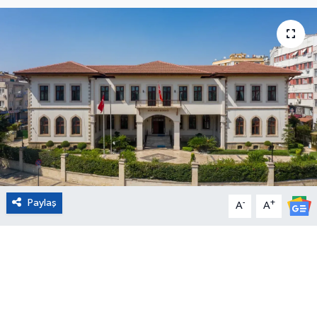
Eğitim
Sağlık
Magazin
Turizm
Çevre
Paylaş
-
+
Kültür ve Sanat
A
A
Sivil Toplum
Tarım
Bilim ve Teknoloji