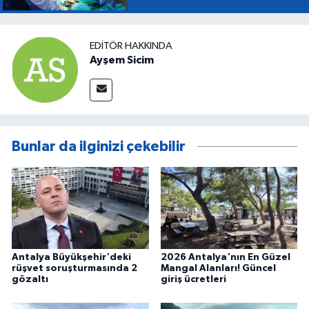
EDITÖR HAKKINDA
Ayşem Sicim
Bunlar da ilginizi çekebilir
Antalya Büyükşehir'deki
2026 Antalya'nın En Güzel
rüşvet soruşturmasında 2
Mangal Alanları! Güncel
gözaltı
giriş ücretleri