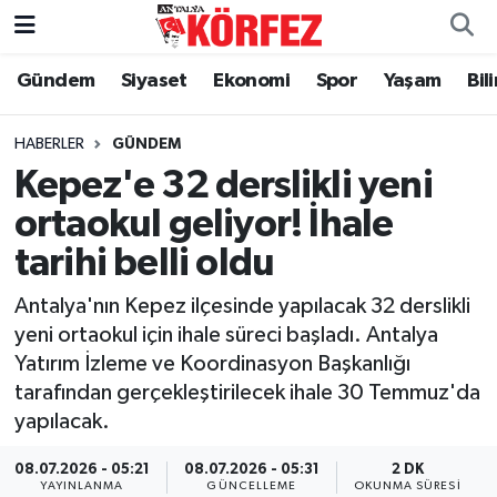
Gündem
Siyaset
Ekonomi
Spor
Yaşam
Bil
Gündem
Nöbetçi Eczaneler
Siyaset
Hava Durumu
HABERLER
GÜNDEM
Kepez'e 32 derslikli yeni
Yerel Yönetim
Trafik Durumu
ortaokul geliyor! İhale
tarihi belli oldu
Ekonomi
Süper Lig Puan Durumu ve Fikstür
Antalya'nın Kepez ilçesinde yapılacak 32 derslikli
Spor
Tüm Manşetler
yeni ortaokul için ihale süreci başladı. Antalya
Yatırım İzleme ve Koordinasyon Başkanlığı
Yaşam
Son Dakika Haberleri
tarafından gerçekleştirilecek ihale 30 Temmuz'da
yapılacak.
Asayiş
Haber Arşivi
08.07.2026 - 05:21
08.07.2026 - 05:31
2 DK
Dünya
YAYINLANMA
GÜNCELLEME
OKUNMA SÜRESI