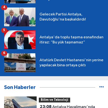
4
Gelecek Partisi Antalya,
Davutoğlu'na başkaldırdı!
5
Antalya'da toplu taşıma esnafından
itiraz: “Bu yük taşınamaz”
6
Atatürk Devlet Hastanesi'nin yerine
yapılacak bina ortaya çıktı
Son Haberler
Bilim ve Teknoloji
23:08
Antalya Havalimanı'nda