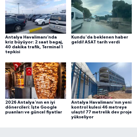
Antalya Havalimanı’nda
Kundu'da beklenen haber
kriz büyüyor: 2 saat bagaj,
geldi! ASAT tarih verdi
40 dakika trafik, Terminal 1
tepkisi
2026 Antalya'nın en iyi
Antalya Havalimanı'nın yeni
dönercileri: İşte Google
kontrol kulesi 46 metreye
puanları ve güncel fiyatlar
ulaştı! 77 metrelik dev proje
yükseliyor