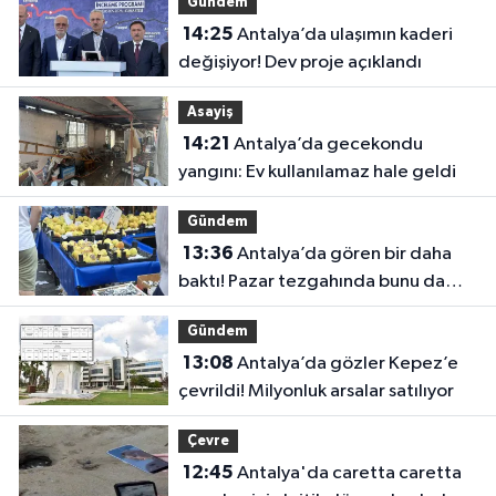
Gündem
14:25
Antalya’da ulaşımın kaderi
değişiyor! Dev proje açıklandı
Asayiş
14:21
Antalya’da gecekondu
yangını: Ev kullanılamaz hale geldi
Gündem
13:36
Antalya’da gören bir daha
baktı! Pazar tezgahında bunu da
sattılar
Gündem
13:08
Antalya’da gözler Kepez’e
çevrildi! Milyonluk arsalar satılıyor
Çevre
12:45
Antalya'da caretta caretta