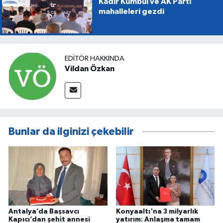
Kadir Kumbul ve AK Parti
mahalleleri gezdi
EDITÖR HAKKINDA
Vildan Özkan
Bunlar da ilginizi çekebilir
Antalya’da Başsavcı
Konyaaltı'na 3 milyarlık
Kapıcı’dan şehit annesi
yatırım: Anlaşma tamam