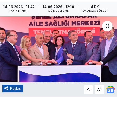
14.06.2026 - 11:42
14.06.2026 - 12:10
4 DK
Eğitim
YAYINLANMA
GÜNCELLEME
OKUNMA SÜRESI
Sağlık
Magazin
Turizm
Çevre
Kültür ve Sanat
Paylaş
-
+
Sivil Toplum
A
A
Tarım
Bilim ve Teknoloji