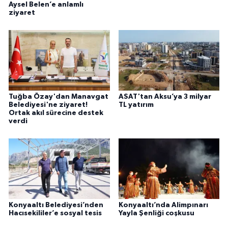
Aysel Belen’e anlamlı
ziyaret
Tuğba Özay'dan Manavgat
ASAT'tan Aksu’ya 3 milyar
Belediyesi'ne ziyaret!
TL yatırım
Ortak akıl sürecine destek
verdi
Konyaaltı Belediyesi’nden
Konyaaltı’nda Alimpınarı
Hacısekililer’e sosyal tesis
Yayla Şenliği coşkusu