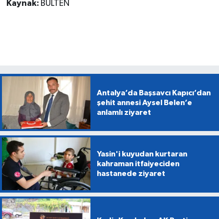
Kaynak:
BÜLTEN
Antalya’da Başsavcı Kapıcı’dan
şehit annesi Aysel Belen’e
anlamlı ziyaret
Yasin'i kuyudan kurtaran
kahraman itfaiyeciden
hastanede ziyaret