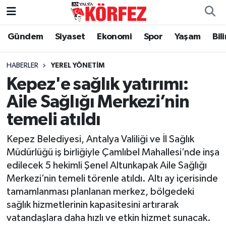
Gündem
Siyaset
Ekonomi
Spor
Yaşam
Bil
Gündem
Nöbetçi Eczaneler
Siyaset
Hava Durumu
HABERLER
YEREL YÖNETIM
Kepez'e sağlık yatırımı:
Yerel Yönetim
Trafik Durumu
Aile Sağlığı Merkezi’nin
temeli atıldı
Ekonomi
Süper Lig Puan Durumu ve Fikstür
Kepez Belediyesi, Antalya Valiliği ve İl Sağlık
Spor
Tüm Manşetler
Müdürlüğü iş birliğiyle Çamlıbel Mahallesi’nde inşa
edilecek 5 hekimli Şenel Altunkapak Aile Sağlığı
Yaşam
Son Dakika Haberleri
Merkezi’nin temeli törenle atıldı. Altı ay içerisinde
tamamlanması planlanan merkez, bölgedeki
Asayiş
Haber Arşivi
sağlık hizmetlerinin kapasitesini artırarak
vatandaşlara daha hızlı ve etkin hizmet sunacak.
Dünya