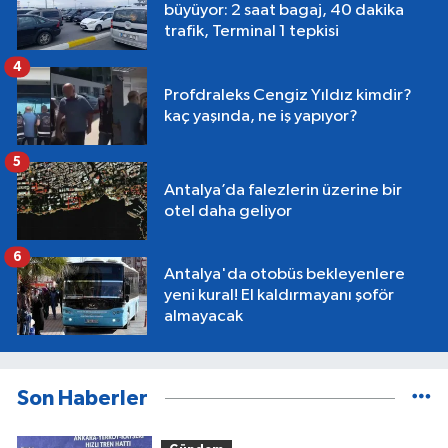
büyüyor: 2 saat bagaj, 40 dakika
trafik, Terminal 1 tepkisi
4
Profdraleks Cengiz Yıldız kimdir?
kaç yaşında, ne iş yapıyor?
5
Antalya’da falezlerin üzerine bir
otel daha geliyor
6
Antalya'da otobüs bekleyenlere
yeni kural! El kaldırmayanı şoför
almayacak
Son Haberler