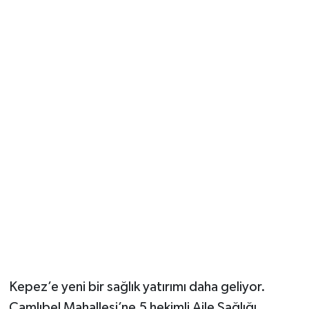
Güvenlik
Resmi İlanlar
Kepez’e yeni bir sağlık yatırımı daha geliyor.
Çamlıbel Mahallesi’ne 5 hekimli Aile Sağlığı