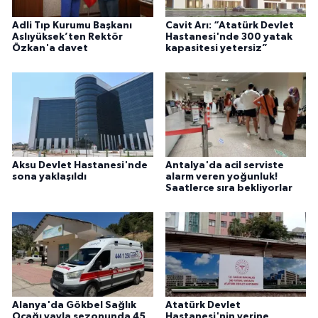
Adli Tıp Kurumu Başkanı
Cavit Arı: “Atatürk Devlet
Aslıyüksek’ten Rektör
Hastanesi'nde 300 yatak
Özkan'a davet
kapasitesi yetersiz”
Aksu Devlet Hastanesi'nde
Antalya'da acil serviste
sona yaklaşıldı
alarm veren yoğunluk!
Saatlerce sıra bekliyorlar
Alanya'da Gökbel Sağlık
Atatürk Devlet
Ocağı yayla sezonunda 45
Hastanesi'nin yerine