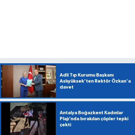
Adli Tıp Kurumu Başkanı
Aslıyüksek’ten Rektör Özkan'a
davet
Antalya Boğazkent Kadınlar
Plajı’nda bırakılan çöpler tepki
çekti