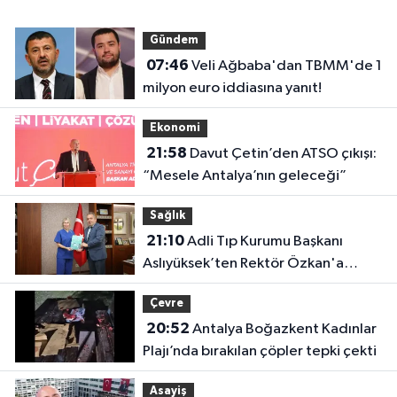
Gündem
07:46
Veli Ağbaba'dan TBMM'de 1
milyon euro iddiasına yanıt!
Ekonomi
21:58
Davut Çetin’den ATSO çıkışı:
“Mesele Antalya’nın geleceği”
Sağlık
21:10
Adli Tıp Kurumu Başkanı
Aslıyüksek’ten Rektör Özkan'a
davet
Çevre
20:52
Antalya Boğazkent Kadınlar
Plajı’nda bırakılan çöpler tepki çekti
Asayiş