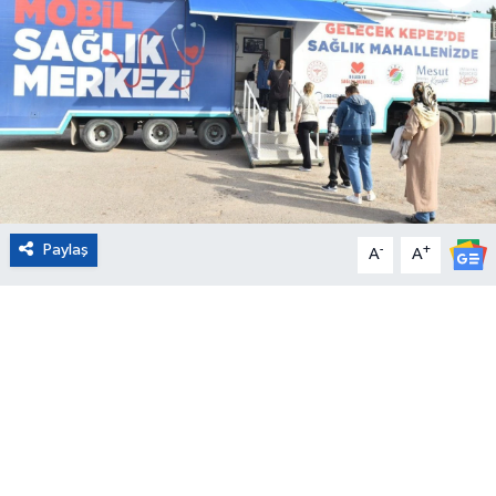
Eğitim
Sağlık
Magazin
Turizm
Paylaş
-
+
A
A
Çevre
Kültür ve Sanat
Sivil Toplum
Tarım
Bilim ve Teknoloji