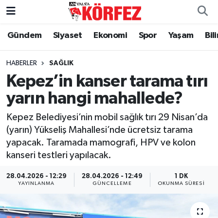
Gündem
Siyaset
Ekonomi
Spor
Yaşam
Bil
Gündem
Nöbetçi Eczaneler
Siyaset
Hava Durumu
HABERLER
SAĞLIK
Kepez’in kanser tarama tırı
Yerel Yönetim
Trafik Durumu
yarın hangi mahallede?
Ekonomi
Süper Lig Puan Durumu ve Fikstür
Kepez Belediyesi’nin mobil sağlık tırı 29 Nisan’da
(yarın) Yükseliş Mahallesi’nde ücretsiz tarama
Spor
Tüm Manşetler
yapacak. Taramada mamografi, HPV ve kolon
kanseri testleri yapılacak.
Yaşam
Son Dakika Haberleri
28.04.2026 - 12:29
28.04.2026 - 12:49
1 DK
YAYINLANMA
GÜNCELLEME
OKUNMA SÜRESI
Asayiş
Haber Arşivi
Dünya