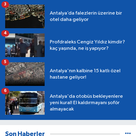
3
Antalya’da falezlerin üzerine bir
otel daha geliyor
4
Profdraleks Cengiz Yıldız kimdir?
kaç yaşında, ne iş yapıyor?
5
Antalya'nın kalbine 15 katlı özel
hastane geliyor!
6
Antalya'da otobüs bekleyenlere
yeni kural! El kaldırmayanı şoför
almayacak
Son Haberler