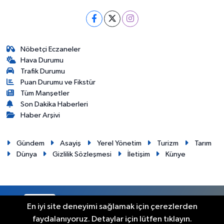
Nöbetçi Eczaneler
Hava Durumu
Trafik Durumu
Puan Durumu ve Fikstür
Tüm Manşetler
Son Dakika Haberleri
Haber Arşivi
Gündem
Asayiş
Yerel Yönetim
Turizm
Tarım
Dünya
Gizlilik Sözleşmesi
İletişim
Künye
RSS
Copyright © 2012. Her hakkı saklıdır.
En iyi site deneyimi sağlamak için çerezlerden
faydalanıyoruz. Detaylar için lütfen tıklayın.