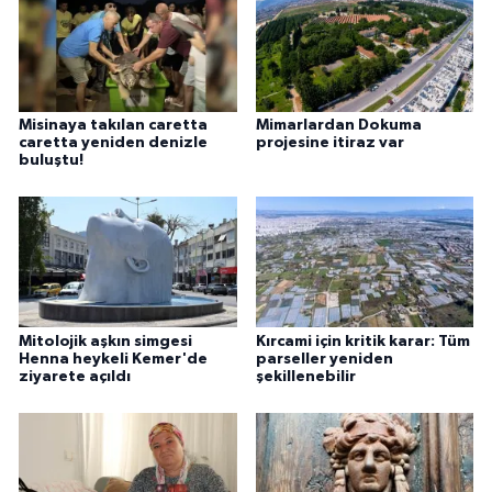
Misinaya takılan caretta
Mimarlardan Dokuma
caretta yeniden denizle
projesine itiraz var
buluştu!
Mitolojik aşkın simgesi
Kırcami için kritik karar: Tüm
Henna heykeli Kemer'de
parseller yeniden
ziyarete açıldı
şekillenebilir