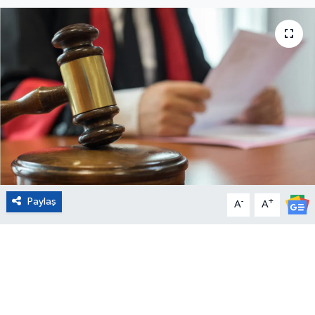
Eğitim
Sağlık
Magazin
Turizm
Çevre
Paylaş
-
+
Kültür ve Sanat
A
A
Sivil Toplum
Tarım
Bilim ve Teknoloji