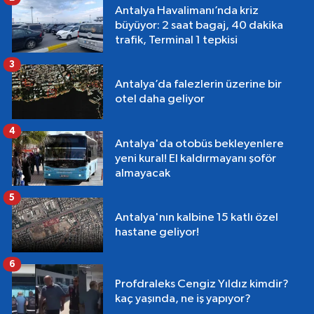
Antalya Havalimanı’nda kriz
büyüyor: 2 saat bagaj, 40 dakika
trafik, Terminal 1 tepkisi
3
Antalya’da falezlerin üzerine bir
otel daha geliyor
4
Antalya'da otobüs bekleyenlere
yeni kural! El kaldırmayanı şoför
almayacak
5
Antalya'nın kalbine 15 katlı özel
hastane geliyor!
6
Profdraleks Cengiz Yıldız kimdir?
kaç yaşında, ne iş yapıyor?