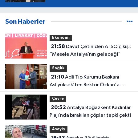
Son Haberler
Ekonomi
21:58
Davut Çetin’den ATSO çıkışı:
“Mesele Antalya’nın geleceği”
Sağlık
21:10
Adli Tıp Kurumu Başkanı
Aslıyüksek’ten Rektör Özkan'a
davet
Çevre
20:52
Antalya Boğazkent Kadınlar
Plajı’nda bırakılan çöpler tepki çekti
Asayiş
19:43