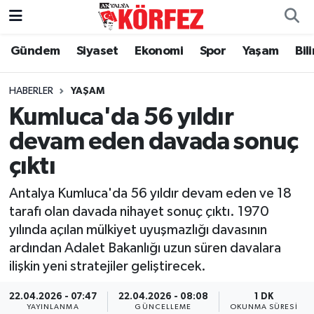
Gündem
Siyaset
Ekonomi
Spor
Yaşam
Bil
Gündem
Nöbetçi Eczaneler
Siyaset
Hava Durumu
HABERLER
YAŞAM
Kumluca'da 56 yıldır
Yerel Yönetim
Trafik Durumu
devam eden davada sonuç
çıktı
Ekonomi
Süper Lig Puan Durumu ve Fikstür
Antalya Kumluca'da 56 yıldır devam eden ve 18
Spor
Tüm Manşetler
tarafı olan davada nihayet sonuç çıktı. 1970
yılında açılan mülkiyet uyuşmazlığı davasının
Yaşam
Son Dakika Haberleri
ardından Adalet Bakanlığı uzun süren davalara
ilişkin yeni stratejiler geliştirecek.
Asayiş
Haber Arşivi
22.04.2026 - 07:47
22.04.2026 - 08:08
1 DK
Dünya
YAYINLANMA
GÜNCELLEME
OKUNMA SÜRESI