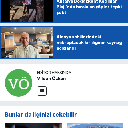
Antalya Boğazkent Kadınlar
Plajı’nda bırakılan çöpler tepki
çekti
Alanya sahillerindeki
mikroplastik kirliliğinin kaynağı
açıklandı
EDITÖR HAKKINDA
Vildan Özkan
Bunlar da ilginizi çekebilir