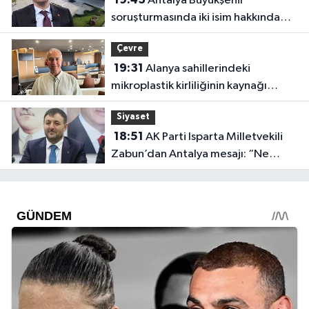
Antalya Büyükşehir
soruşturmasında iki isim hakkında
yeni karar
Çevre
19:31
Alanya sahillerindeki
mikroplastik kirliliğinin kaynağı
açıklandı
Siyaset
18:51
AK Parti Isparta Milletvekili
Zabun’dan Antalya mesajı: “Ne
dediysek o”